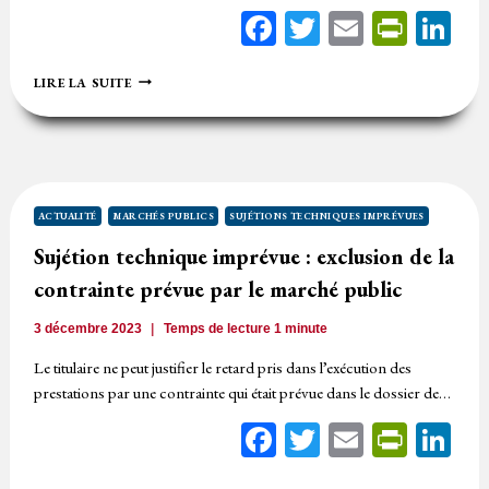
Facebook
Twitter
Email
Print
Li
MARCHÉ
LIRE LA SUITE
PUBLIC
:
TOUT
COURRIER
N’EST
PAS
UN
ACTUALITÉ
MARCHÉS PUBLICS
SUJÉTIONS TECHNIQUES IMPRÉVUES
ORDRE
Sujétion technique imprévue : exclusion de la
DE
SERVICE
contrainte prévue par le marché public
3 décembre 2023
Temps de lecture
1
minute
Le titulaire ne peut justifier le retard pris dans l’exécution des
prestations par une contrainte qui était prévue dans le dossier de…
Facebook
Twitter
Email
Print
Li