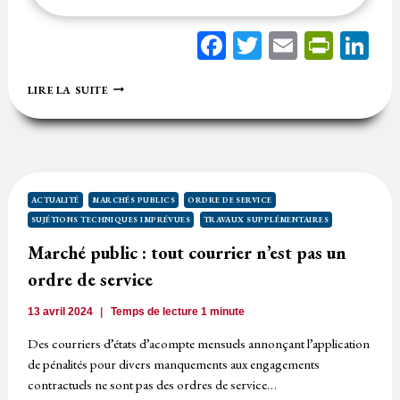
Facebook
Twitter
Email
Print
Li
SANS
LIRE LA SUITE
IMPRÉVISIBILITÉ,
IL
N’Y
A
PAS
DE
SUJÉTION
ACTUALITÉ
MARCHÉS PUBLICS
ORDRE DE SERVICE
IMPRÉVUE
SUJÉTIONS TECHNIQUES IMPRÉVUES
TRAVAUX SUPPLÉMENTAIRES
Marché public : tout courrier n’est pas un
ordre de service
13 avril 2024
Temps de lecture
1
minute
Des courriers d’états d’acompte mensuels annonçant l’application
de pénalités pour divers manquements aux engagements
contractuels ne sont pas des ordres de service…