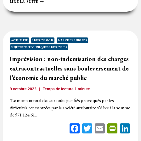
SUJÉTION
LIRE LA SUITE
TECHNIQUE
IMPRÉVUE
:
EXCLUSION
DE
LA
CONTRAINTE
ACTUALITÉ
IMPRÉVISION
MARCHÉS PUBLICS
PRÉVUE
SUJÉTIONS TECHNIQUES IMPRÉVUES
PAR
LE
Imprévision : non-indemisation des charges
MARCHÉ
extracontractuelles sans bouleversement de
PUBLIC
l’économie du marché public
9 octobre 2023
Temps de lecture
1
minute
‘Le montant total des surcoûts justifiés provoqués par les
difficultés rencontrées par la société attributaire s’élève à la somme
de 571 124,61…
Facebook
Twitter
Email
Print
Li