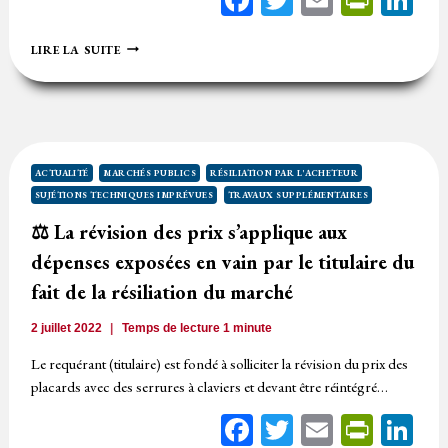
⚖️
LIRE LA SUITE
DES
PRESTATIONS
SUPPLÉMENTAIRES
PEUVENT
S’OPPOSER
À
L’APPLICATION
ACTUALITÉ
MARCHÉS PUBLICS
RÉSILIATION PAR L'ACHETEUR
DES
SUJÉTIONS TECHNIQUES IMPRÉVUES
TRAVAUX SUPPLÉMENTAIRES
PÉNALITÉS
DE
⚖️ La révision des prix s’applique aux
RETARD
dépenses exposées en vain par le titulaire du
fait de la résiliation du marché
2 juillet 2022
Temps de lecture
1
minute
Le requérant (titulaire) est fondé à solliciter la révision du prix des
placards avec des serrures à claviers et devant être réintégré…
Facebook
Twitter
Email
Print
Li