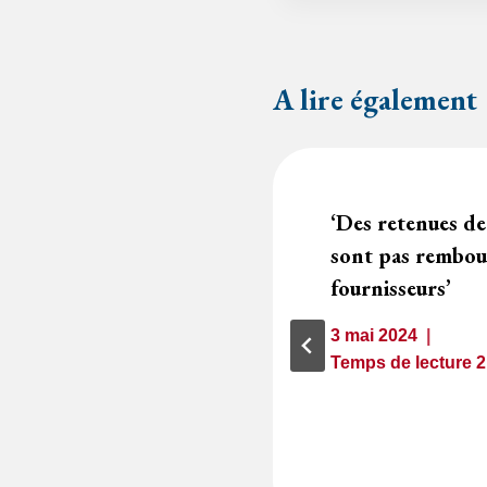
A lire également
e utile pour
‘Des retenues de
tructeurs à
sont pas rembou
 attestations de
fournisseurs’
décennale
3 mai 2024
Temps de lecture
2
minutes