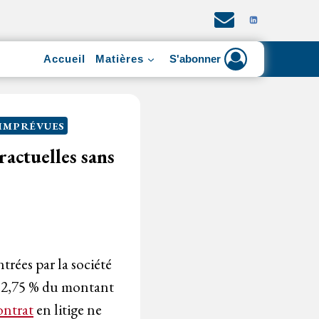
Accueil
Matières
S'abonner
 IMPRÉVUES
actuelles sans
trées par la société
e 2,75 % du montant
ontrat
en litige ne