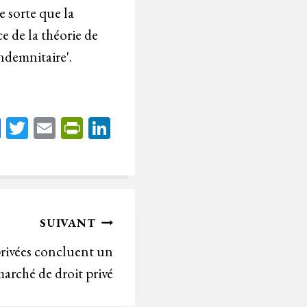
 sorte que la
ce de la théorie de
demnitaire'.
Fa
T
E
Pr
Li
ce
wi
m
in
nk
bo
tt
ail
tF
ed
ok
er
rie
In
n
SUIVANT
dl
rivées concluent un
y
arché de droit privé