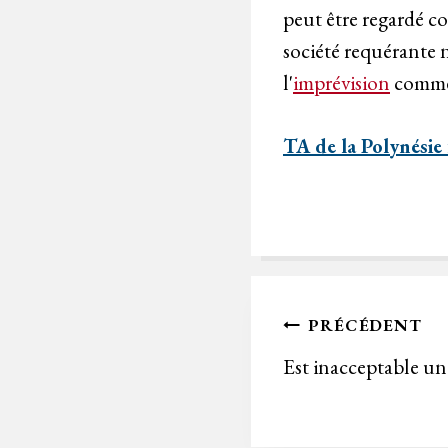
peut être regardé c
société requérante n
l'
imprévision
comme 
TA de la Polynésie
Navigation
PRÉCÉDENT
de
Est inacceptable un
l’article