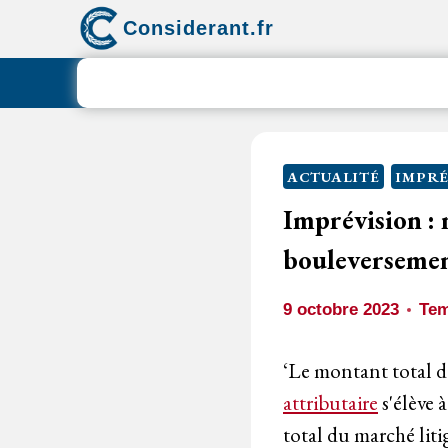
Aller
Considerant.fr
au
contenu
ACTUALITÉ
IMPRÉ
Imprévision : 
bouleversemen
9 octobre 2023
Tem
‘Le montant total de
attributaire
s'élève 
total du marché lit