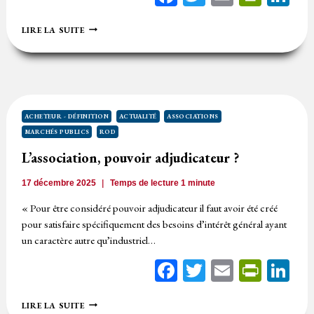
DISTINCTION
LIRE LA SUITE
ENTRE
MARCHÉ
PUBLIC
ET
SUBVENTION
ACHETEUR - DÉFINITION
ACTUALITÉ
ASSOCIATIONS
MARCHÉS PUBLICS
ROD
L’association, pouvoir adjudicateur ?
17 décembre 2025
Temps de lecture
1
minute
« Pour être considéré pouvoir adjudicateur il faut avoir été créé
pour satisfaire spécifiquement des besoins d’intérêt général ayant
un caractère autre qu’industriel…
Facebook
Twitter
Email
Print
Li
L’ASSOCIATION,
LIRE LA SUITE