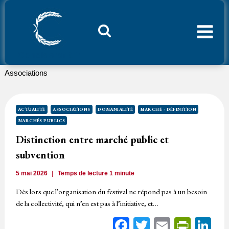
Aller
au
contenu
Considerant.fr
Associations
ACTUALITÉ
ASSOCIATIONS
DOMANIALITÉ
MARCHÉ - DÉFINITION
MARCHÉS PUBLICS
Distinction entre marché public et
subvention
5 mai 2026
Temps de lecture
1
minute
Dès lors que l’organisation du festival ne répond pas à un besoin
de la collectivité, qui n’en est pas à l’initiative, et…
Facebook
Twitter
Email
Print
Li