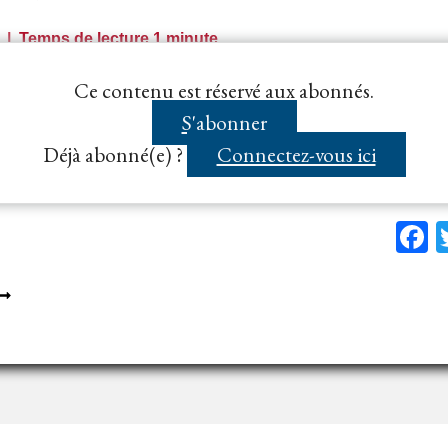
ROCÉDURE
Temps de lecture
1
minute
NAPPROPRIÉ
r définit précisément ses besoins et exerce un suivi de 
Ce contenu est réservé aux abonnés.
eprésentants à chaque phase du projet,…...
S'abonner
Déjà abonné(e) ?
Connectez-vous ici
F
EQUALIFICATION
’UNE
EFA
N
ARCHÉ