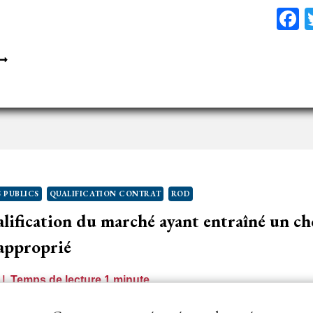
F
E
A
ÉCESSAIRE
ISTINCTION
NTRE
ARCHÉ
UBLIC
T
 PUBLICS
QUALIFICATION CONTRAT
ROD
ÉLÉGATION
lification du marché ayant entraîné un ch
E
ERVICE
approprié
UBLIC
Temps de lecture
1
minute