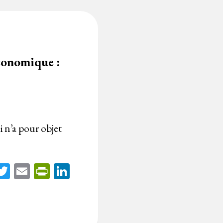
conomique :
 n’a pour objet
acebook
Twitter
Email
PrintFriendly
LinkedIn