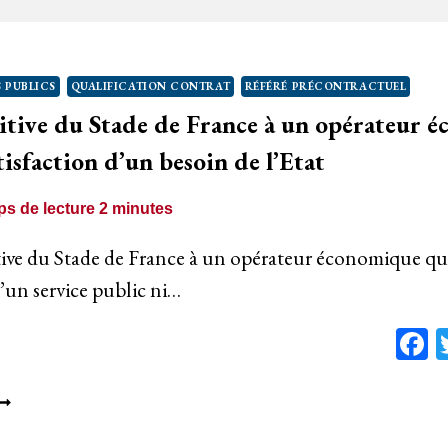
ESOIN,
E
ONTRAT
 PUBLICS
QUALIFICATION CONTRAT
RÉFÉRÉ PRÉCONTRACTUEL
ST
itive du Stade de France à un opérateur é
RIVÉ
tisfaction d’un besoin de l’Etat
s de lecture
2
minutes
tive du Stade de France à un opérateur économique qui
d’un service public ni…
F
ESSION
ÉFINITIVE