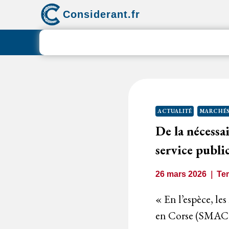
Aller
Considerant.fr
au
contenu
ACTUALITÉ
MARCHÉS
De la nécessa
service publi
26 mars 2026
Te
« En l’espèce, les
en Corse (SMAC