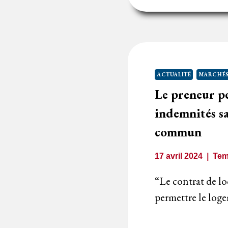
D
S
D
F
À
U
ACTUALITÉ
MARCHÉS
O
Le preneur p
É
:
indemnités sa
A
commun
D
S
17 avril 2024
Tem
D
B
“Le contrat de loc
D
permettre le log
L