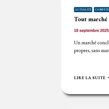
ACTUALITÉ
COMPÉTE
Tout marché n
18 septembre 2025
Un marché conclu
propres, sans ma
T
LIRE LA SUITE
M
N
P
N
P