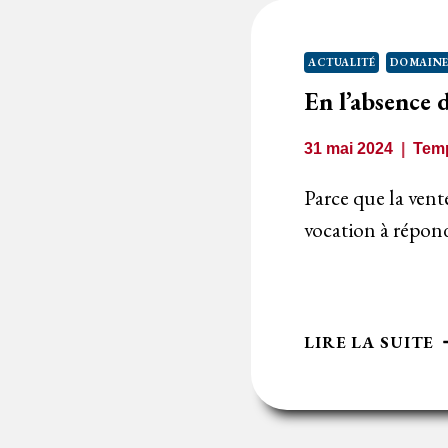
N
A
ACTUALITÉ
DOMAINE
En l’absence d
31 mai 2024
Temp
Parce que la vent
vocation à répon
E
LIRE LA SUITE
L
D
S
D