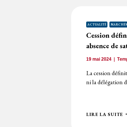
B
L
C
ACTUALITÉ
MARCHÉS
E
Cession défin
P
absence de sa
19 mai 2024
Temp
La cession défini
ni la délégation 
C
LIRE LA SUITE
D