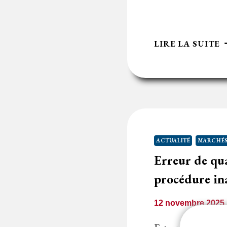
D
LIRE LA SUITE
L
N
D
E
M
P
E
ACTUALITÉ
MARCHÉS
D
Erreur de qua
D
S
procédure in
P
12 novembre 2025