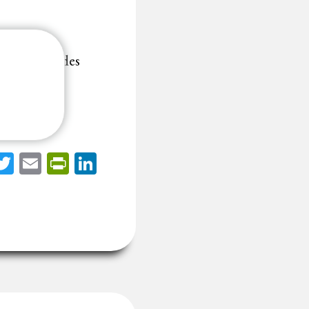
l’exécution des
acebook
Twitter
Email
PrintFriendly
LinkedIn