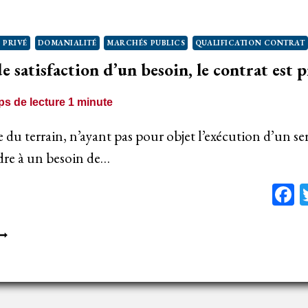
I
DMINISTRATIF
 PRIVÉ
DOMANIALITÉ
MARCHÉS PUBLICS
QUALIFICATION CONTRAT
e satisfaction d’un besoin, le contrat est p
s de lecture
1
minute
e du terrain, n’ayant pas pour objet l’exécution d’un se
dre à un besoin de…
F
N
’ABSENCE
E
ATISFACTION
’UN