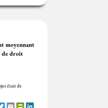
ent moyennant
e de droit
jet était de
acebook
Twitter
Email
PrintFriendly
LinkedIn