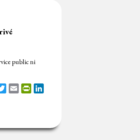
rivé
rvice public ni
acebook
Twitter
Email
PrintFriendly
LinkedIn