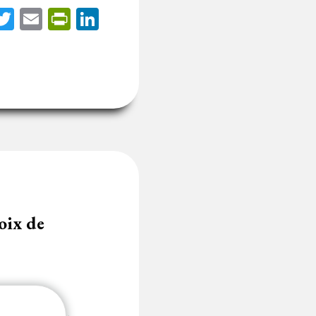
acebook
Twitter
Email
PrintFriendly
LinkedIn
oix de