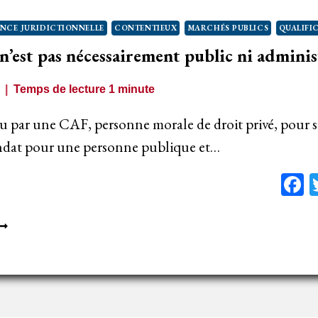
NCE JURIDICTIONNELLE
CONTENTIEUX
MARCHÉS PUBLICS
QUALIFI
’est pas nécessairement public ni adminis
Temps de lecture
1
minute
 par une CAF, personne morale de droit privé, pour s
ndat pour une personne publique et…
F
OUT
ARCHÉ
’EST
AS
ÉCESSAIREMENT
UBLIC