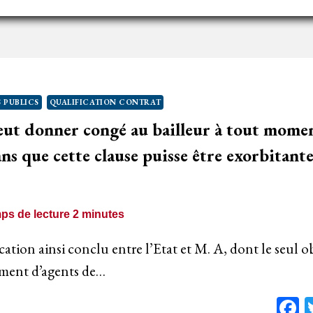
U
TADE
E
RANCE
N
 PUBLICS
QUALIFICATION CONTRAT
PÉRATEUR
eut donner congé au bailleur à tout mom
CONOMIQUE
ns que cette clause puisse être exorbitant
BSENCE
E
ATISFACTION
ps de lecture
2
minutes
’UN
ESOIN
ation ainsi conclu entre l’Etat et M. A, dont le seul ob
E
ement d’agents de…
’ETAT
F