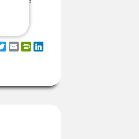
 fait d’avoir
acebook
Twitter
Email
PrintFriendly
LinkedIn