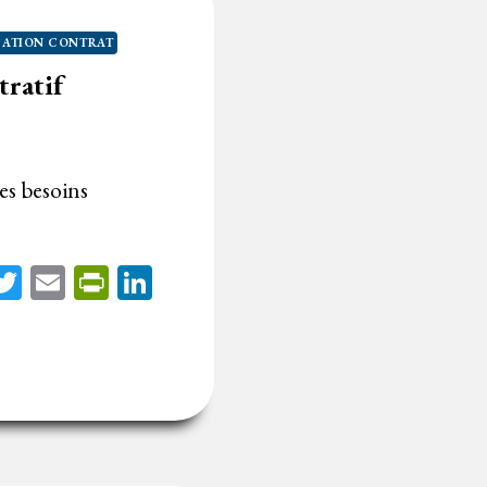
CATION CONTRAT
tratif
es besoins
acebook
Twitter
Email
PrintFriendly
LinkedIn