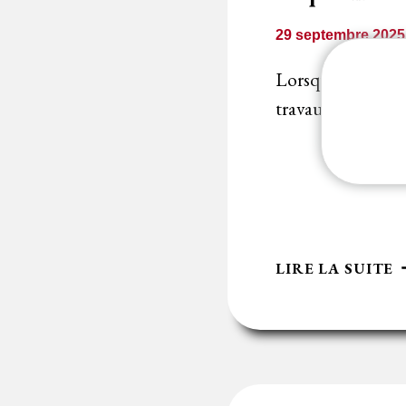
P
29 septembre 2025
I
Lorsque l’acheteu
travaux par ses r
R
LIRE LA SUITE
D
V
E
M