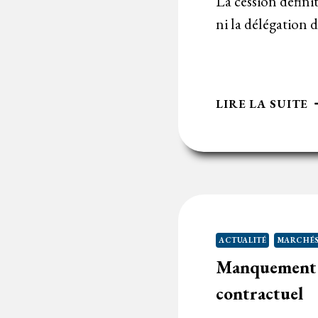
La cession défini
ni la délégation 
C
LIRE LA SUITE
D
D
S
D
F
À
U
ACTUALITÉ
MARCHÉS
O
Manquement au
É
:
contractuel
A