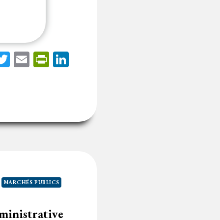
acebook
Twitter
Email
PrintFriendly
LinkedIn
MARCHÉS PUBLICS
dministrative