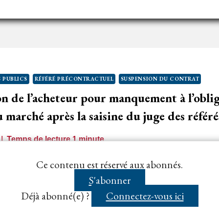
’UN
ARCHÉ
UBLIC
’IMPORTANCE
E
 PUBLICS
RÉFÉRÉ PRÉCONTRACTUEL
SUSPENSION DU CONTRAT
RÉSENTER
 de l’acheteur pour manquement à l’oblig
NE
FFRE
 marché après la saisine du juge des référé
LAIRE
T
Temps de lecture
1
minute
RÉCISE
heteur de signer le marché public après avoir eu connais
Ce contenu est réservé aux abonnés.
rtant contestation de la procédure de…...
S'abonner
Déjà abonné(e) ?
Connectez-vous ici