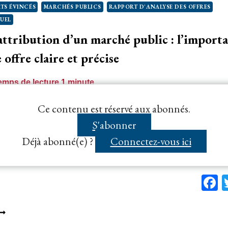
TS ÉVINCÉS
MARCHÉS PUBLICS
RAPPORT D'ANALYSE DES OFFRES
ÉFÉRÉ
UEL
ONTRACTUEL
ttribution d’un marché public : l’import
offre claire et précise
emps de lecture
1
minute
e qui s’est montré imprécis et approximatif dans son o
Ce contenu est réservé aux abonnés.
ndre que le pouvoir adjudicateur, en rejetant son…...
S'abonner
Déjà abonné(e) ?
Connectez-vous ici
F
ROCÉDURE
’ATTRIBUTION