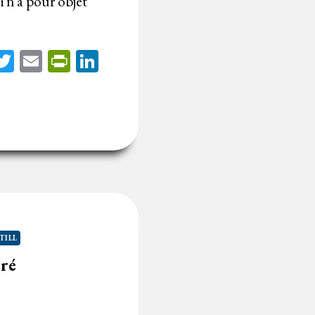
 n’a pour objet
acebook
Twitter
Email
PrintFriendly
LinkedIn
TILL
éré