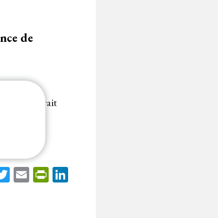
ance de
ffre ne saurait
acebook
Twitter
Email
PrintFriendly
LinkedIn