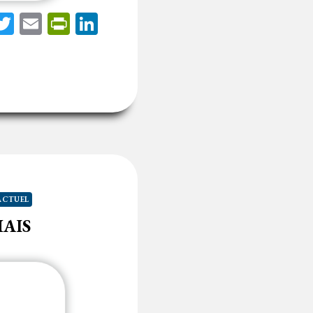
acebook
Twitter
Email
PrintFriendly
LinkedIn
ACTUEL
MAIS
: « Est un