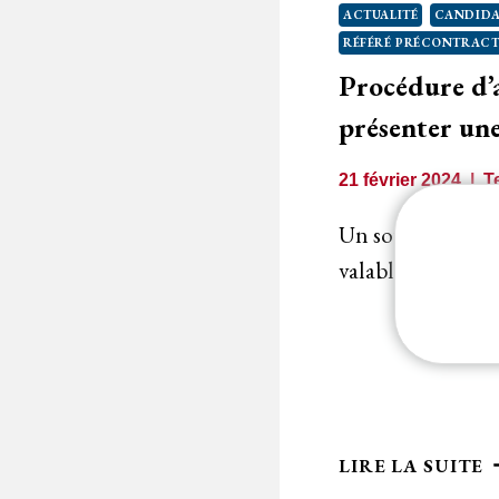
ACTUALITÉ
CANDIDA
R
RÉFÉRÉ PRÉCONTRACT
C
Procédure d’a
présenter une 
21 février 2024
T
Un soumissionnair
valablement préte
P
LIRE LA SUITE
D