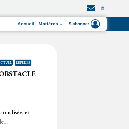
Accueil
Matières
S'abonner
ACTUEL
RÉFÉRÉS
 OBSTACLE
formalisée, en
ble…