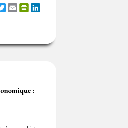
acebook
Twitter
Email
PrintFriendly
LinkedIn
conomique :