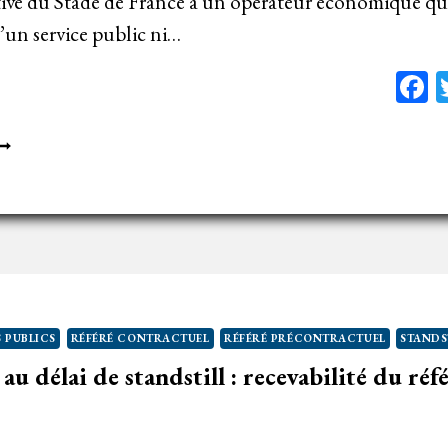
tive du Stade de France à un opérateur économique qui
d’un service public ni…
F
ESSION
ÉFINITIVE
U
TADE
E
RANCE
N
 PUBLICS
RÉFÉRÉ CONTRACTUEL
RÉFÉRÉ PRÉCONTRACTUEL
STANDS
PÉRATEUR
 délai de standstill : recevabilité du réf
CONOMIQUE
BSENCE