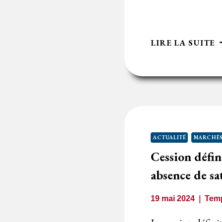
L
LIRE LA SUITE
D
R
P
:
U
O
A
ACTUALITÉ
MARCHÉS
R
Cession défin
C
absence de sa
19 mai 2024
Temp