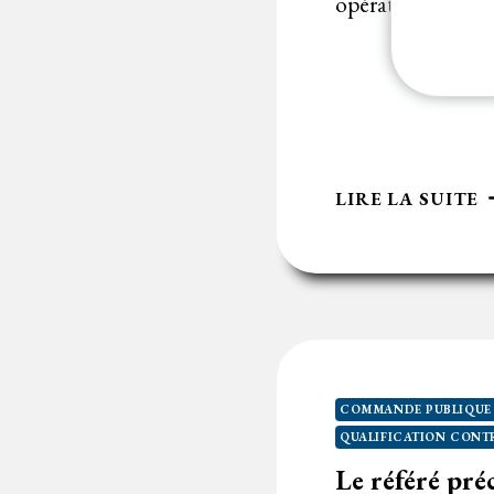
opérateur économ
D
J
D
R
L
LIRE LA SUITE
E
P
G
U
M
P
…
COMMANDE PUBLIQUE -
M
QUALIFICATION CONT
Le référé pré