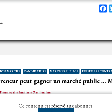
F
ONDAMNATION
E
’ACHETEUR
OUR
ANQUEMENT
’OBLIGATION
E
ION MARCHÉ
CANDIDATURE
MARCHÉS PUBLICS
RÉFÉRÉ PRÉCONTR
USPENSION
preneur peut gagner un marché public … 
U
ARCHÉ
Temps de lecture
2
minutes
PRÈS
A
 l’article L. 1220-1 du Code de la commande publique 
Ce contenu est réservé aux abonnés.
AISINE