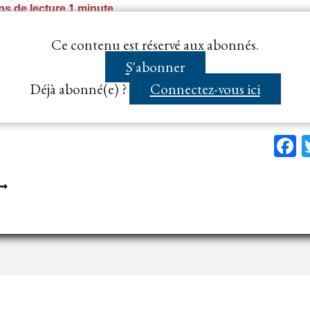
E
s de lecture
1
minute
ATISFACTION
’UN
aissance du délai de suspension du marché public
Ce contenu est réservé aux abonnés.
ESOIN
tandstill, ferme la voie du référé précontractuel, même…
S'abonner
E
Déjà abonné(e) ?
Connectez-vous ici
’ETAT
F
ANQUEMENT
U
ÉLAI
E
TANDSTILL
ECEVABILITÉ
U