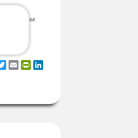
, communément
...
acebook
Twitter
Email
PrintFriendly
LinkedIn