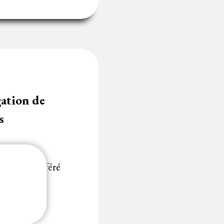
ation de
s
sance du référé