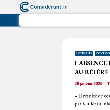
Aller
Considerant.fr
au
contenu
ACTUALITÉ
CONTENT
L’ABSENCE
AU RÉFÉR
29 janvier 2026
T
« Il résulte de c
particulier un di