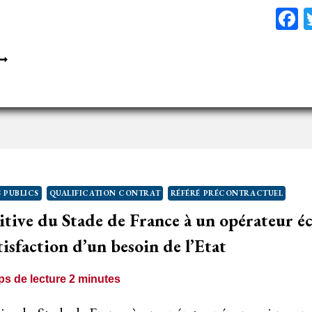
F
’ABSENCE
E
ÉFÉRÉ
RÉCONTRACTUEL
N
BSTACLE
U
 PUBLICS
QUALIFICATION CONTRAT
RÉFÉRÉ PRÉCONTRACTUEL
ÉFÉRÉ
itive du Stade de France à un opérateur é
ONTRACTUEL
tisfaction d’un besoin de l’Etat
s de lecture
2
minutes