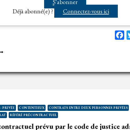
ique toute personne physique ou morale,…...
U
S'abonner
UGE
Déjà abonné(e) ?
Connectez-vous ici
ES
ÉFÉRÉS
F
’AUTO-
NTREPRENEUR
EUT
AGNER
N
ARCHÉ
UBLIC
 PRIVÉE
CONTENTIEUX
CONTRATS ENTRE DEUX PERSONNES PRIVÉES
AIS
RAT
RÉFÉRÉ PRÉCONTRACTUEL
contractuel prévu par le code de justice a