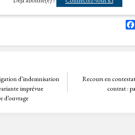
Déjà abonné(e) ?
Connectez-vous ici
igation d’indemnisation
Recours en contestati
variante imprévue
contrat : p
re d’ouvrage