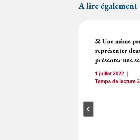
A lire également
d’une clause
⚖️ Une même pe
uridiction aux
représenter deux
u contrat
présenter une se
1 juillet 2022
1
minute
Temps de lecture