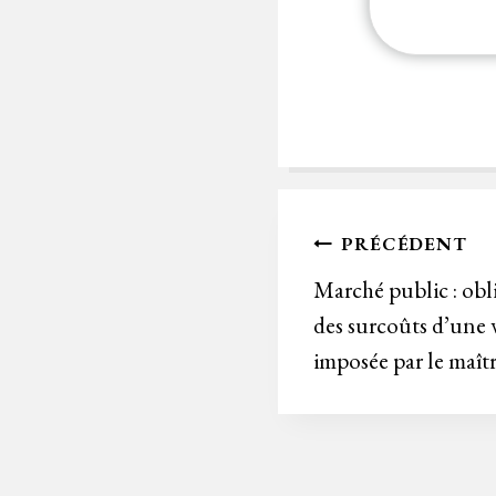
Navigation
PRÉCÉDENT
de
Marché public : obl
des surcoûts d’une 
l’article
imposée par le maît