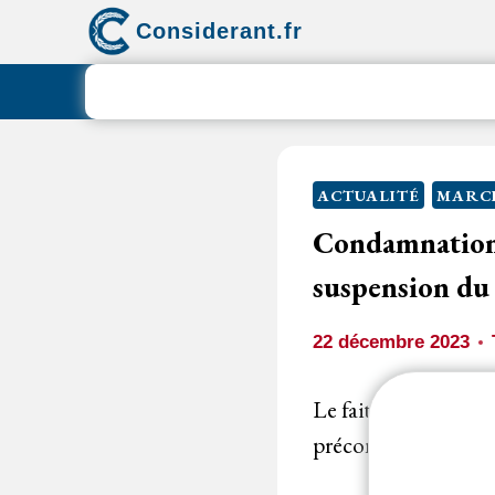
Aller
Considerant.fr
au
contenu
ACTUALITÉ
MARCH
Condamnation 
suspension du 
22 décembre 2023
Le fait pour l’
achet
précontractuel port