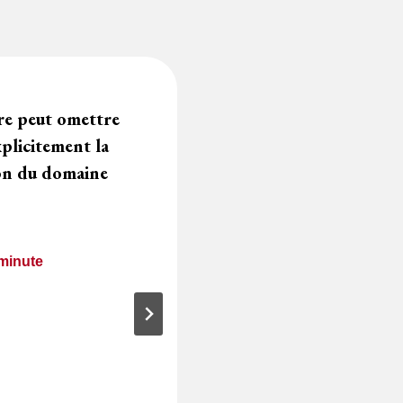
ire peut omettre
plicitement la
on du domaine
minute
Quels seront les n
de procédure form