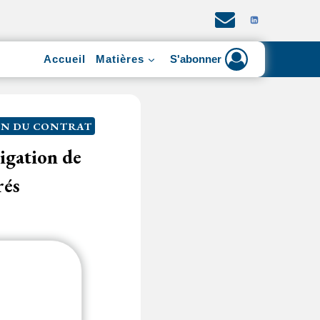
Accueil
Matières
S'abonner
ON DU CONTRAT
igation de
rés
nce du référé