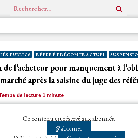
Rechercher :
ÉS PUBLICS
RÉFÉRÉ PRÉCONTRACTUEL
SUSPENSI
de l’acheteur pour manquement à l’obl
marché après la saisine du juge des réfé
Temps de lecture
1
minute
eur
de signer le marché public après avoir eu connaissa
Ce contenu est réservé aux abonnés.
ant contestation de la procédure de...
S'abonner