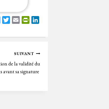
Fa
T
E
Pr
Li
ce
wi
m
in
nk
bo
tt
ail
tF
ed
ok
er
rie
In
n
SUIVANT
dl
on de la validité du
y
as avant sa signature