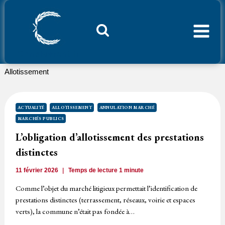
Aller
au
contenu
Considerant.fr
Allotissement
ACTUALITÉ
ALLOTISSEMENT
ANNULATION MARCHÉ
MARCHÉS PUBLICS
L’obligation d’allotissement des prestations
distinctes
11 février 2026
Temps de lecture
1
minute
Comme l’objet du marché litigieux permettait l’identification de
prestations distinctes (terrassement, réseaux, voirie et espaces
verts), la commune n’était pas fondée à…