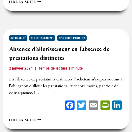
ALLOTISSEMENT
LIRE LA SUITE
D’UN
MARCHÉ
DE
FOURNITURE
:
PRIORITÉ
À
ACTUALITÉ
ALLOTISSEMENT
MARCHÉS PUBLICS
L’UNITÉ
Absence d’allotissement en l’absence de
FONCTIONNELLE
PLUTÔT
prestations distinctes
QU’AU
NOMBRE
2 janvier 2024
Temps de lecture
1
minute
DE
PRODUITS
En l’absence de prestations distinctes, l’acheteur n’est pas soumis à
PAR
l’obligation d’allotir les prestations, et encore moins, par voie de
LOT
conséquence, à…
Facebook
Twitter
Email
Print
Li
ABSENCE
LIRE LA SUITE
D’ALLOTISSEMENT
EN