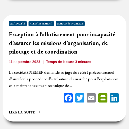
L’ABSENCE
DE
PRESTATIONS
DISTINCTES
ACTUALITÉ
ALLOTISSEMENT
MARCHÉS PUBLICS
Exception à l’allotissement pour incapacité
d’assurer les missions d’organisation, de
pilotage et de coordination
11 septembre 2023
Temps de lecture
3
minutes
La société SPIEMEF demande au juge du référé précontractuel
d’annuler la procédure d’attribution du marché pour l’exploitation
et la maintenance multi-technique de…
Facebook
Twitter
Email
Print
Li
EXCEPTION
LIRE LA SUITE
À
L’ALLOTISSEMENT
POUR