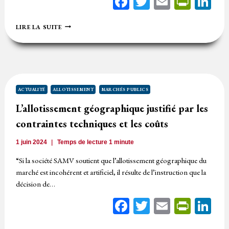
Facebook
Twitter
Email
Print
Li
ABSENCE
LIRE LA SUITE
D’ALLOTISSEMENT,
CONDAMNATION
DE
L’ACHETEUR
ACTUALITÉ
ALLOTISSEMENT
MARCHÉS PUBLICS
L’allotissement géographique justifié par les
contraintes techniques et les coûts
1 juin 2024
Temps de lecture
1
minute
“Si la société SAMV soutient que l’allotissement géographique du
marché est incohérent et artificiel, il résulte de l’instruction que la
décision de…
Facebook
Twitter
Email
Print
Li