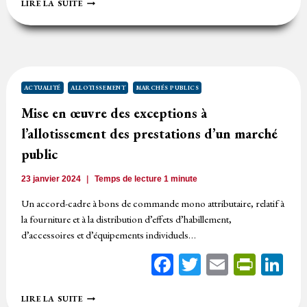
L’ALLOTISSEMENT
LIRE LA SUITE
GÉOGRAPHIQUE
JUSTIFIÉ
PAR
LES
CONTRAINTES
TECHNIQUES
ET
ACTUALITÉ
ALLOTISSEMENT
MARCHÉS PUBLICS
LES
Mise en œuvre des exceptions à
COÛTS
l’allotissement des prestations d’un marché
public
23 janvier 2024
Temps de lecture
1
minute
Un accord-cadre à bons de commande mono attributaire, relatif à
la fourniture et à la distribution d’effets d’habillement,
d’accessoires et d’équipements individuels…
Facebook
Twitter
Email
Print
Li
MISE
LIRE LA SUITE