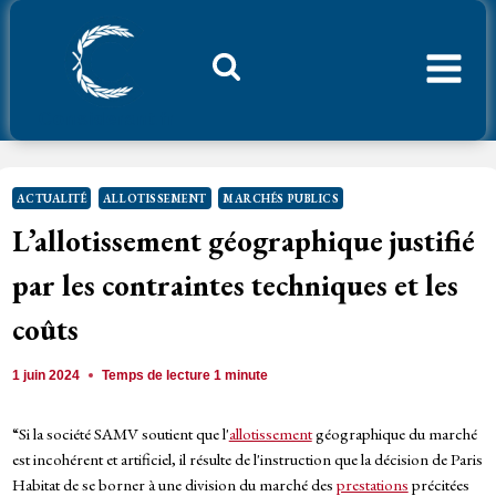
Aller
au
contenu
Considerant.fr
ACTUALITÉ
ALLOTISSEMENT
MARCHÉS PUBLICS
L’allotissement géographique justifié
par les contraintes techniques et les
coûts
1 juin 2024
Temps de lecture
1
minute
“Si la société SAMV soutient que l'
allotissement
géographique du marché
est incohérent et artificiel, il résulte de l'instruction que la décision de Paris
Habitat de se borner à une division du marché des
prestations
précitées