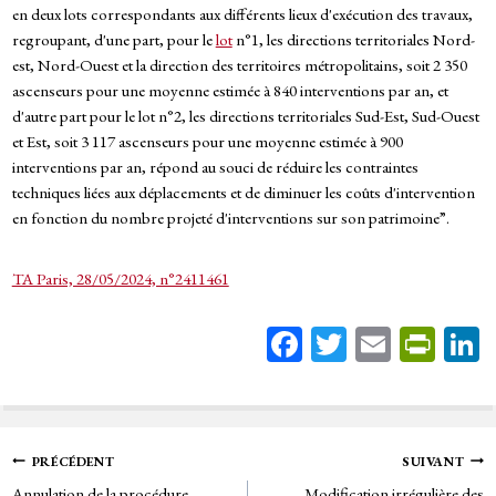
en deux lots correspondants aux différents lieux d'exécution des travaux,
regroupant, d'une part, pour le
lot
n°1, les directions territoriales Nord-
est, Nord-Ouest et la direction des territoires métropolitains, soit 2 350
ascenseurs pour une moyenne estimée à 840 interventions par an, et
d'autre part pour le lot n°2, les directions territoriales Sud-Est, Sud-Ouest
et Est, soit 3 117 ascenseurs pour une moyenne estimée à 900
interventions par an, répond au souci de réduire les contraintes
techniques liées aux déplacements et de diminuer les coûts d'intervention
en fonction du nombre projeté d'interventions sur son patrimoine”.
TA Paris, 28/05/2024, n°2411461
Fa
T
E
Pr
ce
wi
m
in
bo
tt
ail
tF
ok
er
rie
Navigation
PRÉCÉDENT
SUIVANT
n
Annulation de la procédure
Modification irrégulière des