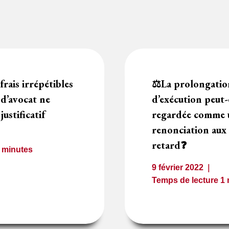
rais irrépétibles
⚖️La prolongation
s d’avocat ne
d’exécution peut-
justificatif
regardée comme 
renonciation aux 
retard❓
2
minutes
9 février 2022
Temps de lecture
1