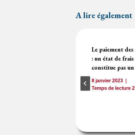
A lire également
 pas de pénalités
Le paiement des f
meure obligatoire
: un état de frai
constitue pas un 
1
minute
8 janvier 2023
Temps de lecture