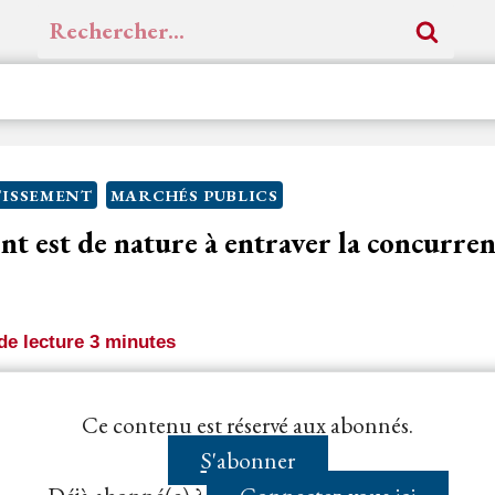
Rechercher :
ISSEMENT
MARCHÉS PUBLICS
ent est de nature à entraver la concurren
e lecture
3
minutes
e
évincé ne peut obtenir du juge l’annulation de la pro
Ce contenu est réservé aux abonnés.
que l’
acheteur
a porté atteinte...
S'abonner