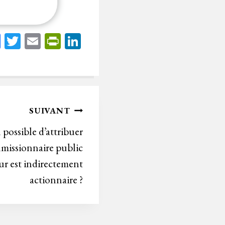
Fa
T
E
Pr
Li
ce
wi
m
in
nk
bo
tt
ail
tF
ed
ok
er
rie
In
n
SUIVANT
dl
il possible d’attribuer
y
missionnaire public
ur est indirectement
actionnaire ?