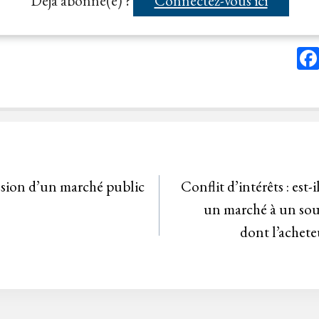
Déjà abonné(e) ?
Connectez-vous ici
ession d’un marché public
Conflit d’intérêts : est-
un marché à un sou
dont l’achete