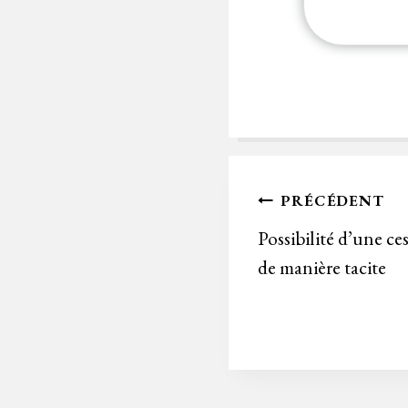
Navigation
PRÉCÉDENT
de
Possibilité d’une c
de manière tacite
l’article