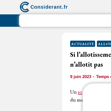
Aller
Considerant.fr
au
contenu
ACTUALITÉ
ALLOT
Si l’allotissem
n’allotit pas
9 juin 2023
Temps d
Un
soumissionnair
du marché au motif 