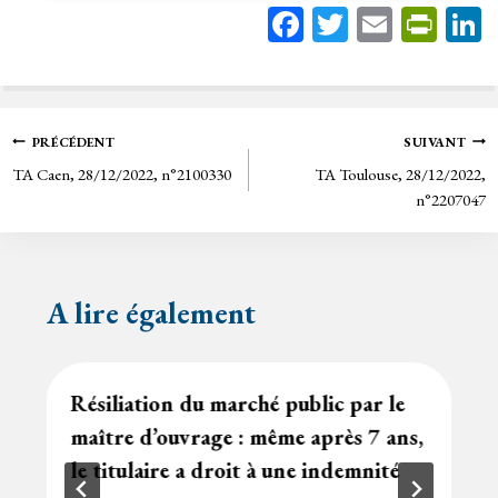
Fa
T
E
Pr
ce
wi
m
in
bo
tt
ail
tF
ok
er
rie
Navigation
PRÉCÉDENT
SUIVANT
n
TA Caen, 28/12/2022, n°2100330
TA Toulouse, 28/12/2022,
de
dl
n°2207047
y
l’article
A lire également
Résiliation du marché public par le
maître d’ouvrage : même après 7 ans,
le titulaire a droit à une indemnité