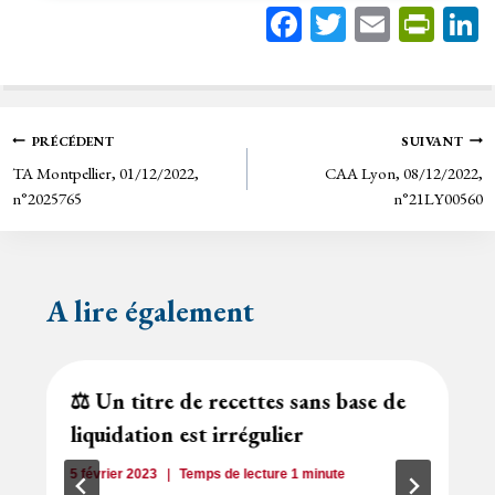
Fa
T
E
Pr
ce
wi
m
in
bo
tt
ail
tF
ok
er
rie
Navigation
PRÉCÉDENT
SUIVANT
n
TA Montpellier, 01/12/2022,
CAA Lyon, 08/12/2022,
de
dl
n°2025765
n°21LY00560
y
l’article
A lire également
⚖️ Un titre de recettes sans base de
liquidation est irrégulier
5 février 2023
Temps de lecture
1
minute