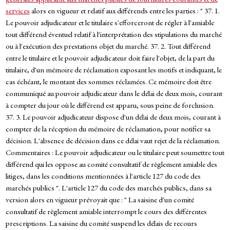
services
alors en vigueur et relatif aux différends entre les parties : " 37. 1.
Le pouvoir adjudicateur et le titulaire s'efforceront de régler à l'amiable
tout différend éventuel relatif à l'interprétation des stipulations du marché
ou à l'exécution des prestations objet du marché. 37. 2. Tout différend
entre le titulaire et le pouvoir adjudicateur doit faire l'objet, de la part du
titulaire, d'un mémoire de réclamation exposant les motifs et indiquant, le
cas échéant, le montant des sommes réclamées. Ce mémoire doit être
communiqué au pouvoir adjudicateur dans le délai de deux mois, courant
à compter du jour où le différend est apparu, sous peine de forclusion.
37. 3. Le pouvoir adjudicateur dispose d'un délai de deux mois, courant à
compter de la réception du mémoire de réclamation, pour notifier sa
décision. L'absence de décision dans ce délai vaut rejet de la réclamation.
Commentaires : Le pouvoir adjudicateur ou le titulaire peut soumettre tout
différend qui les oppose au comité consultatif de règlement amiable des
litiges, dans les conditions mentionnées à l'article 127 du code des
marchés publics ". L'article 127 du code des marchés publics, dans sa
version alors en vigueur prévoyait que : " La saisine d'un comité
consultatif de règlement amiable interrompt le cours des différentes
prescriptions. La saisine du comité suspend les délais de recours