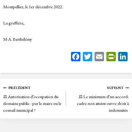
Montpellier, le 1er décembre 2022.
La greffière,
M-A. Barthélémy
Fa
T
E
Pr
ce
wi
m
in
bo
tt
ail
tF
ok
er
rie
Navigation
PRÉCÉDENT
SUIVANT
n
⚖️ Autorisation d’occupation du
⚖️ Le minimum d’un accord-
de
dl
domaine public : par le maire ou le
cadre non atteint ouvre droit à
y
conseil municipal ?
indemnités
l’article