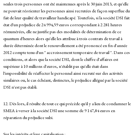
seules trois personnes ont été maintenues après le 30 juin 2013, et qu'elle
ne pouvait réorienter les personnes ainsi recrutées de façon superflue du
fait de leur qualité de travailleur handicapé. Toutefois, si la société DSI fait
état d'un préjudice de 24 994,59 euros correspondant à 2 281 heures
rémunérées, elle ne justifie pas des modalités de détermination de ce
quantum d'heures alors qu'elle les attribue à trois contrats de travail à
durée déterminée dont le renouvellement a été prononcé en fin d'année
2012 compte tenu d'un " accroissement temporaire de travail ". Dans ces
conditions, et alors que la société DSI, dont le chiffre d'affaires est
supérieur à 10 millions d'euros, n'établit pas qu'elle était dans
l'impossibilité de réaffecter le personnel ainsi recruté sur des activités
similaires ou, le cas échéant, distinctes, le préjudice allégué par la société
DSI n'est pas établi.
12. Dès lors, il résulte de tout ce qui précède qu'il y a lieu de condamner le
SMEA à verser à la société DSI une somme de 9 147,84 euros en
réparation du préjudice subi.
Sur les intérêts et leur capitalisation :