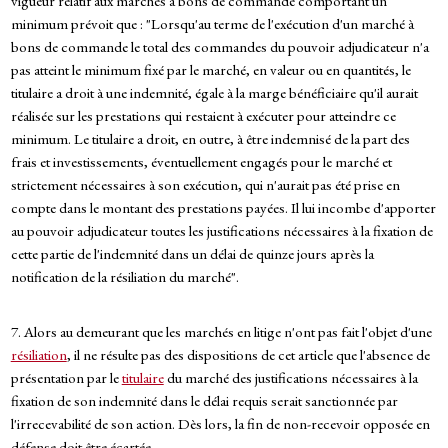
vigueur relatif aux marchés à bons de commande comportant un
minimum prévoit que : "Lorsqu'au terme de l'exécution d'un marché à
bons de commande le total des commandes du pouvoir adjudicateur n'a
pas atteint le minimum fixé par le marché, en valeur ou en quantités, le
titulaire a droit à une indemnité, égale à la marge bénéficiaire qu'il aurait
réalisée sur les prestations qui restaient à exécuter pour atteindre ce
minimum. Le titulaire a droit, en outre, à être indemnisé de la part des
frais et investissements, éventuellement engagés pour le marché et
strictement nécessaires à son exécution, qui n'aurait pas été prise en
compte dans le montant des prestations payées. Il lui incombe d'apporter
au pouvoir adjudicateur toutes les justifications nécessaires à la fixation de
cette partie de l'indemnité dans un délai de quinze jours après la
notification de la résiliation du marché".
7. Alors au demeurant que les marchés en litige n'ont pas fait l'objet d'une
résiliation
, il ne résulte pas des dispositions de cet article que l'absence de
présentation par le
titulaire
du marché des justifications nécessaires à la
fixation de son indemnité dans le délai requis serait sanctionnée par
l'irrecevabilité de son action. Dès lors, la fin de non-recevoir opposée en
défense doit être écartée.