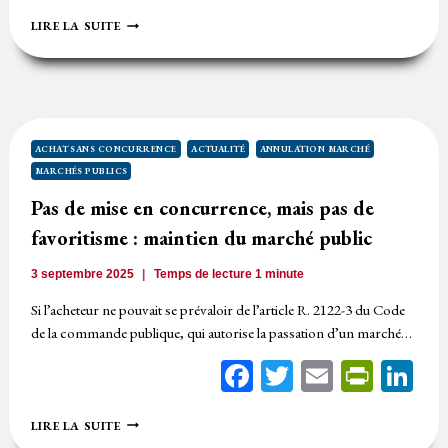
MÉTHODOLOGIE
LIRE LA SUITE
DE
CALCUL
DES
SEUILS
DES
ACHATS
RÉCURRENTS
ACHAT SANS CONCURRENCE
ACTUALITÉ
ANNULATION MARCHÉ
MARCHÉS PUBLICS
Pas de mise en concurrence, mais pas de
favoritisme : maintien du marché public
3 septembre 2025
Temps de lecture
1
minute
Si l’acheteur ne pouvait se prévaloir de l’article R. 2122-3 du Code
de la commande publique, qui autorise la passation d’un marché…
Facebook
Twitter
Email
Print
Li
PAS
LIRE LA SUITE
DE