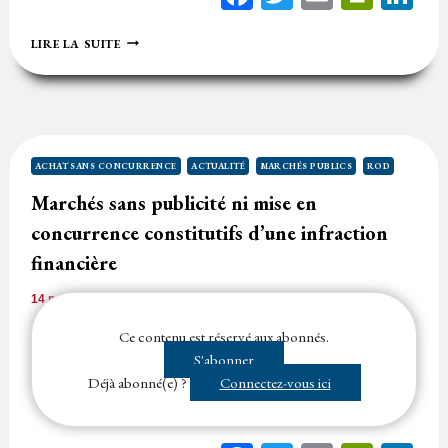
NE
LIRE LA SUITE
PAS
CONTRACTER
SYSTÉMATIQUEMENT
AVEC
UN
MÊME
OPÉRATEUR
ACHAT SANS CONCURRENCE
ACTUALITÉ
MARCHÉS PUBLICS
ROD
ÉCONOMIQUE
Marchés sans publicité ni mise en
concurrence constitutifs d’une infraction
financière
14 novembre 2025
Temps de lecture
1
minute
Constitue une infraction financière le fait, pour un acheteur, de
Ce contenu est réservé aux abonnés.
passer des commandes sans publicité ni mise en concurrence
S'abonner
alors que le…...
Déjà abonné(e) ?
Connectez-vous ici