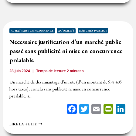
MISE
EN
CONCURRENCE,
MAIS
PAS
DE
ACHAT SANS CONCURRENCE
ACTUALITÉ
MARCHÉS PUBLICS
FAVORITISME
Nécessaire justification d’un marché public
:
MAINTIEN
passé sans publicité ni mise en concurrence
DU
MARCHÉ
préalable
PUBLIC
28 juin 2024
Temps de lecture
2
minutes
Un marché de désamiantage d’un site (d’un montant de 578 405
hors taxes), conclu sans publicité ni mise en concurrence
préalable, à…
Facebook
Twitter
Email
Print
Li
NÉCESSAIRE
LIRE LA SUITE
JUSTIFICATION
D’UN