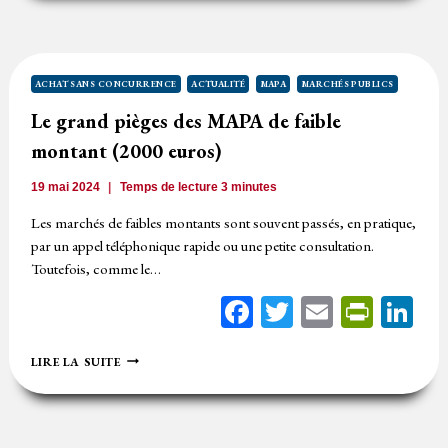
MARCHÉ
PUBLIC
PASSÉ
SANS
PUBLICITÉ
ACHAT SANS CONCURRENCE
ACTUALITÉ
MAPA
MARCHÉS PUBLICS
NI
Le grand pièges des MAPA de faible
MISE
EN
montant (2000 euros)
CONCURRENCE
PRÉALABLE
19 mai 2024
Temps de lecture
3
minutes
Les marchés de faibles montants sont souvent passés, en pratique,
par un appel téléphonique rapide ou une petite consultation.
Toutefois, comme le…
Facebook
Twitter
Email
Print
Li
LE
LIRE LA SUITE
GRAND
PIÈGES
DES
MAPA
DE