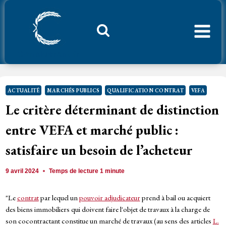
Aller
au
contenu
Considerant.fr
ACTUALITÉ
MARCHÉS PUBLICS
QUALIFICATION CONTRAT
VEFA
Le critère déterminant de distinction
entre VEFA et marché public :
satisfaire un besoin de l’acheteur
9 avril 2024
Temps de lecture
1
minute
"Le
contrat
par lequel un
pouvoir adjudicateur
prend à bail ou acquiert
des biens immobiliers qui doivent faire l'objet de travaux à la charge de
son cocontractant constitue un marché de travaux (au sens des articles
L.