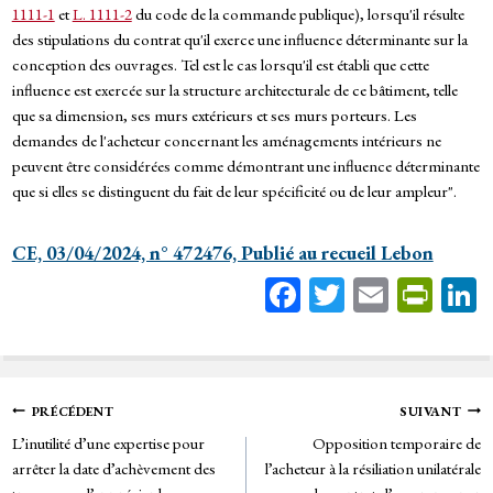
1111-1
et
L. 1111-2
du code de la commande publique), lorsqu'il résulte
des stipulations du contrat qu'il exerce une influence déterminante sur la
conception des ouvrages. Tel est le cas lorsqu'il est établi que cette
influence est exercée sur la structure architecturale de ce bâtiment, telle
que sa dimension, ses murs extérieurs et ses murs porteurs. Les
demandes de l'acheteur concernant les aménagements intérieurs ne
peuvent être considérées comme démontrant une influence déterminante
que si elles se distinguent du fait de leur spécificité ou de leur ampleur".
CE, 03/04/2024, n° 472476, Publié au recueil Lebon
Fa
T
E
Pr
ce
wi
m
in
bo
tt
ail
tF
ok
er
rie
Navigation
PRÉCÉDENT
SUIVANT
n
L’inutilité d’une expertise pour
Opposition temporaire de
de
dl
arrêter la date d’achèvement des
l’acheteur à la résiliation unilatérale