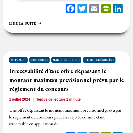
Facebook
Twitter
Email
Print
Li
CONCOURS
LIRE LA SUITE
:
EXEMPLE
D’UN
DÉLAI
COURT
POUR
LA
ACTUALITÉ
CONCOURS
MARCHÉS PUBLICS
OFFRE IRRÉGULIÈRE
REMISE
Irrecevabilité d’une offre dépassant le
DES
CANDIDATURES
montant maximum prévisionnel prévu par le
règlement du concours
1 juillet 2024
Temps de lecture
1
minute
Une offre dépassant le montant maximum prévisionnel prévu par
le règlement du concours peut être rejetée comme étant
irrecevable en application de…