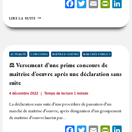
Facebook
Twitter
Email
Print
Li
IRRECEVABILITÉ
LIRE LA SUITE
D’UNE
OFFRE
DÉPASSANT
LE
MONTANT
MAXIMUM
PRÉVISIONNEL
ACTUALITÉ
CONCOURS
MAÎTRE D'OEUVRE
MARCHÉS PUBLICS
PRÉVU
⚖️ Versement d’une prime concours de
PAR
LE
maîtrise d’oeuvre après une déclaration sans
RÈGLEMENT
DU
suite
CONCOURS
4 décembre 2022
Temps de lecture
1
minute
La déclaration sans suite d’une procédure de passation d’un
marché de maîtrise d’oeuvre, après désignation d’un groupement
de maîtrise d’oeuvre lauréat par…
Facebook
Twitter
Email
Print
Li