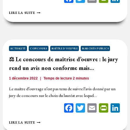
⚖️
LIRE LA SUITE
VERSEMENT
D’UNE
PRIME
CONCOURS
DE
MAÎTRISE
D’OEUVRE
ACTUALITÉ
CONCOURS
MAÎTRE D'OEUVRE
MARCHÉS PUBLICS
APRÈS
⚖️ Le concours de maîtrise d’oeuvre : le jury
UNE
DÉCLARATION
rend un avis non conforme mais…
SANS
SUITE
1 décembre 2022
Temps de lecture
2
minutes
Le maître d’ouvrage n’est pas tenu de suivre l’avis donné par un
jury de concours sur le choix du lauréat avec lequel…
Facebook
Twitter
Email
Print
Li
⚖️
LIRE LA SUITE
LE