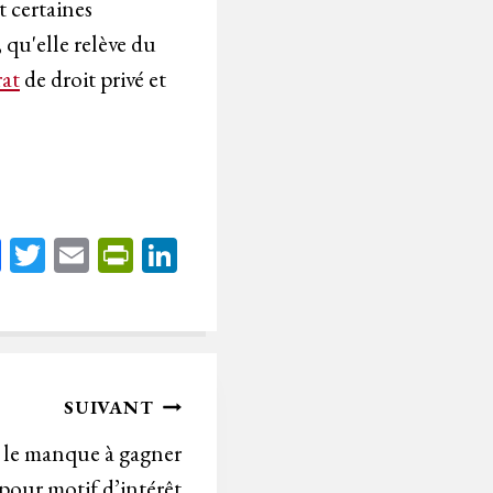
t certaines
 qu'elle relève du
rat
de droit privé et
Fa
T
E
Pr
Li
ce
wi
m
in
nk
bo
tt
ail
tF
ed
ok
er
rie
In
n
SUIVANT
dl
 le manque à gagner
y
 pour motif d’intérêt