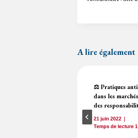
l’article
A lire également
la procédure de
⚖️ Pratiques ant
 la demande
dans les marchés
ns objet
des responsabili
21 juin 2022
1
minute
Temps de lecture