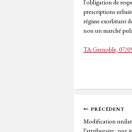
l'obligation de res
prescriptions urbain
régime exorbitant de
non un marché pub
TA Grenoble, 07/0
Navigation
PRÉCÉDENT
de
Modification unila
l’attributaire : une i