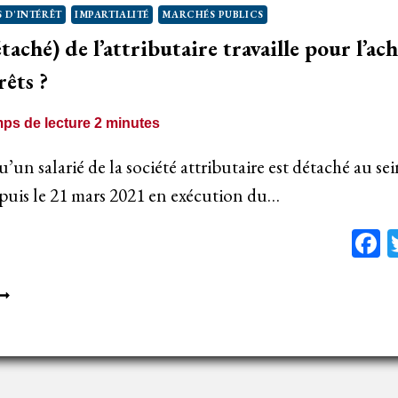
 D'INTÉRÊT
IMPARTIALITÉ
MARCHÉS PUBLICS
ONFLIT
taché) de l’attributaire travaille pour l’ach
’INTÉRÊT
rêts ?
ps de lecture
2
minutes
u’un salarié de la société attributaire est détaché au sei
uis le 21 mars 2021 en exécution du…
F
N
ALARIÉ
DÉTACHÉ)
E
’ATTRIBUTAIRE