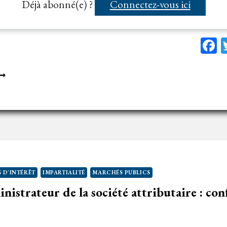
Déjà abonné(e) ?
Connectez-vous ici
F
ROPOS
ÉHÉMENTS
U
AIRE
UR
ES
ÉSEAUX
OCIAUX
 D'INTÉRÊT
IMPARTIALITÉ
MARCHÉS PUBLICS
nistrateur de la société attributaire : conf
’ÉGARD
’UN
ANDIDAT