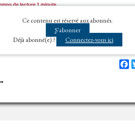
emps de lecture
1
minute
MPARTIALITÉ
principes généraux du droit qui s’imposent au pouvoi
Ce contenu est réservé aux abonnés.
rité administrative, figure le principe d’impartialité, 
S'abonner
Déjà abonné(e) ?
Connectez-vous ici
F
E
AIRE
DMINISTRATEUR
E
A
OCIÉTÉ
TTRIBUTAIRE