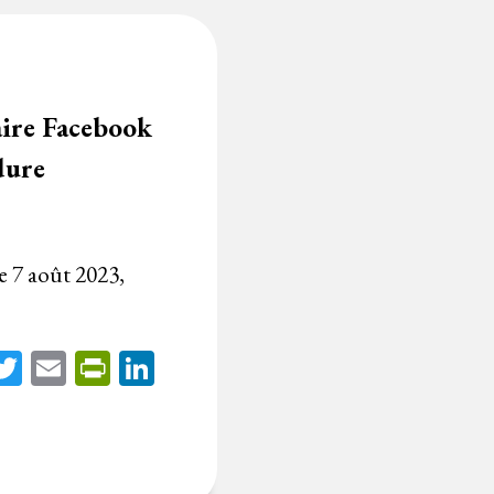
aire Facebook
dure
e 7 août 2023,
acebook
Twitter
Email
PrintFriendly
LinkedIn