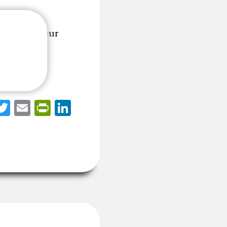
r adjudicateur
qui…...
acebook
Twitter
Email
PrintFriendly
LinkedIn