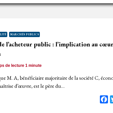
OMMANDE
UBLIQUE
N
OMMENTAIRE
LITÉ
MARCHÉS PUBLICS
ACEBOOK
de l’acheteur public : l’implication au cœu
ODÉRÉ
’UN
n
LU
’ENTRAÎNE
s de lecture
1
minute
AS
’ANNULATION
 que M. A, bénéficiaire majoritaire de la société C, éco
E
îtrise d’œuvre, est le père du…
A
ROCÉDURE
F