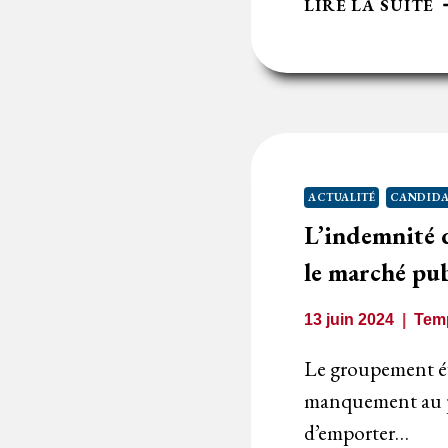
I
LIRE LA SUITE
D
L
P
:
L
A
ACTUALITÉ
CANDIDA
D
L’indemnité 
L
le marché pub
13 juin 2024
Temp
Le groupement év
manquement au pr
d’emporter…