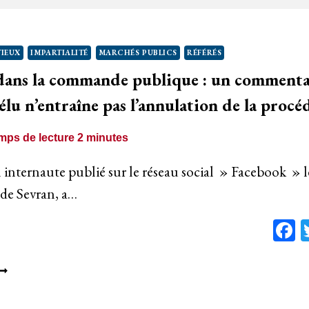
RAVAILLE
OUR
’ACHETEUR
IEUX
IMPARTIALITÉ
MARCHÉS PUBLICS
RÉFÉRÉS
 dans la commande publique : un comment
ONFLIT
’INTÉRÊTS
lu n’entraîne pas l’annulation de la procé
mps de lecture
2
minutes
internaute publié sur le réseau social » Facebook » l
 de Sevran, a…
F
MPARTIALITÉ
ANS
A