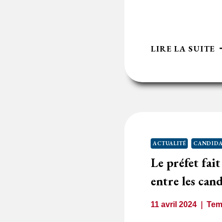
L
LIRE LA SUITE
D
C
N
D
D
T
C
ACTUALITÉ
CANDIDA
D
Le préfet fai
L
M
entre les can
P
S
11 avril 2024
Tem
A