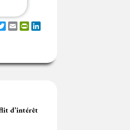
acebook
Twitter
Email
PrintFriendly
LinkedIn
lit d’intérêt