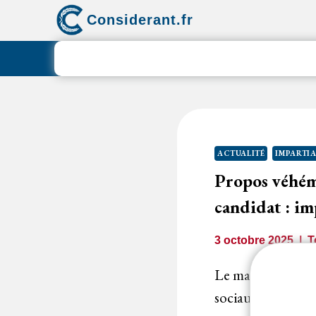
Aller
Considerant.fr
au
contenu
ACTUALITÉ
IMPARTIA
Propos véhéme
candidat : im
3 octobre 2025
T
Le maire, ayant e
sociaux dans un c