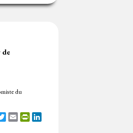
r de
nomiste du
acebook
Twitter
Email
PrintFriendly
LinkedIn