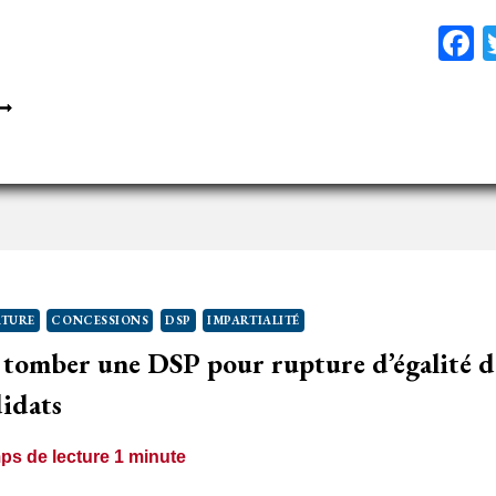
F
’INDEMNITÉ
U
ANDIDAT
ON
ÉPOURVU
E
OUTE
HANCE
TURE
CONCESSIONS
DSP
IMPARTIALITÉ
’EMPORTER
t tomber une DSP pour rupture d’égalité 
E
ARCHÉ
didats
UBLIC
’ARRÊTE
ps de lecture
1
minute
UX