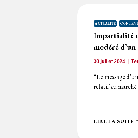
T
P
L
ACTUALITÉ
CONTENT
:
Impartialité
C
D
modéré d’un é
?
30 juillet 2024
Te
“Le message d’un 
relatif au marché
I
LIRE LA SUITE
D
L