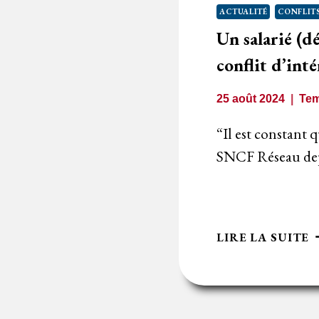
:
ACTUALITÉ
CONFLITS
C
Un salarié (dé
D
?
conflit d’inté
25 août 2024
Tem
“Il est constant q
SNCF Réseau dep
U
LIRE LA SUITE
S
(
D
L