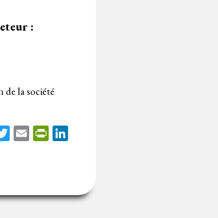
eteur :
n de la société
acebook
Twitter
Email
PrintFriendly
LinkedIn