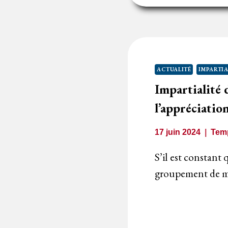
C
P
:
U
C
ACTUALITÉ
IMPARTIA
F
Impartialité 
M
D
l’appréciatio
É
N
17 juin 2024
Temp
P
L
S’il est constant
D
groupement de ma
L
P