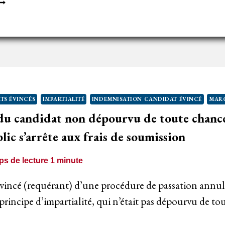
MPARTIALITÉ
E
’ACHETEUR
UBLIC
’IMPLICATION
U
CŒUR
TS ÉVINCÉS
IMPARTIALITÉ
INDEMNISATION CANDIDAT ÉVINCÉ
MARC
E
du candidat non dépourvu de toute chanc
’APPRÉCIATION
lic s’arrête aux frais de soumission
s de lecture
1
minute
incé (requérant) d’une procédure de passation annu
incipe d’impartialité, qui n’était pas dépourvu de to