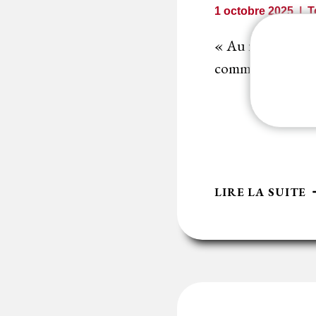
:
1 octobre 2025
T
I
?
« Au nombre des 
comme à toute auto
L
LIRE LA SUITE
M
A
D
L
S
A