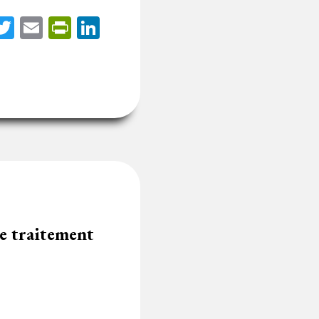
acebook
Twitter
Email
PrintFriendly
LinkedIn
de traitement