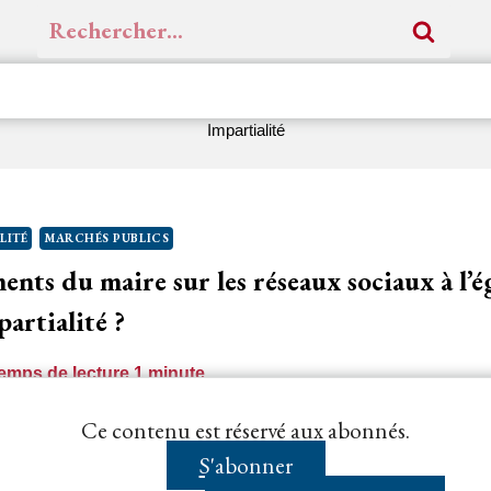
Rechercher :
Impartialité
LITÉ
MARCHÉS PUBLICS
nts du maire sur les réseaux sociaux à l’
partialité ?
emps de lecture
1
minute
ffectivement tenu des propos véhéments dans la presse e
Ce contenu est réservé aux abonnés.
ontexte conflictuel, émaillé de…...
S'abonner