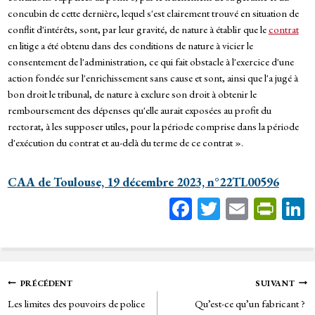
concubin de cette dernière, lequel s'est clairement trouvé en situation de
conflit d'intérêts, sont, par leur gravité, de nature à établir que le
contrat
en litige a été obtenu dans des conditions de nature à vicier le
consentement de l'administration, ce qui fait obstacle à l'exercice d'une
action fondée sur l'enrichissement sans cause et sont, ainsi que l'a jugé à
bon droit le tribunal, de nature à exclure son droit à obtenir le
remboursement des dépenses qu'elle aurait exposées au profit du
rectorat, à les supposer utiles, pour la période comprise dans la période
d'exécution du contrat et au-delà du terme de ce contrat ».
CAA de Toulouse, 19 décembre 2023, n°22TL00596
Fa
T
E
Pr
ce
wi
m
in
bo
tt
ail
tF
ok
er
rie
Navigation
PRÉCÉDENT
SUIVANT
n
Les limites des pouvoirs de police
Qu’est-ce qu’un fabricant ?