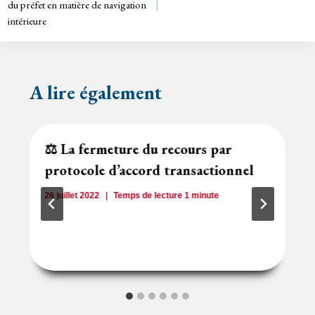
de
dl
du préfet en matière de navigation
y
intérieure
l’article
A lire également
⚖️ La fermeture du recours par
protocole d’accord transactionnel
26 juillet 2022
Temps de lecture
1
minute