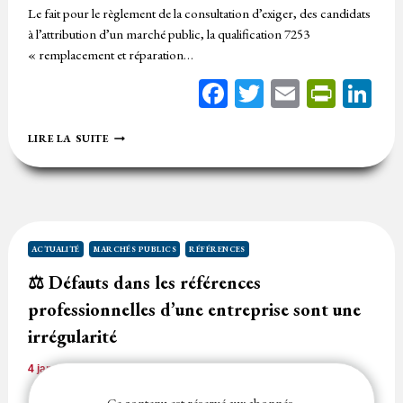
Le fait pour le règlement de la consultation d’exiger, des candidats
à l’attribution d’un marché public, la qualification 7253
« remplacement et réparation…
Facebook
Twitter
Email
Print
Li
LES
LIRE LA SUITE
RÉFÉRENCES
D’UN
OPÉRATEUR
ÉCONOMIQUE
PEUVENT
VALOIR
UNE
ACTUALITÉ
MARCHÉS PUBLICS
RÉFÉRENCES
QUALIFICATION
⚖️ Défauts dans les références
professionnelles d’une entreprise sont une
irrégularité
4 janvier 2023
Temps de lecture
1
minute
L’acheteur peut rejeter une offre comme étant irrégulière si elle
Ce contenu est réservé aux abonnés.