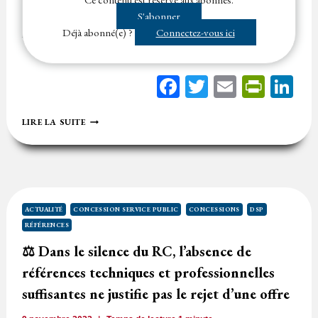
comporte des références professionnelles anciennes, qui n’ont
S'abonner
pas de lien avec l’objet…...
Déjà abonné(e) ?
Connectez-vous ici
Facebook
Twitter
Email
Print
Li
⚖️
LIRE LA SUITE
DÉFAUTS
DANS
LES
RÉFÉRENCES
PROFESSIONNELLES
D’UNE
ENTREPRISE
ACTUALITÉ
CONCESSION SERVICE PUBLIC
CONCESSIONS
DSP
SONT
RÉFÉRENCES
UNE
IRRÉGULARITÉ
⚖️ Dans le silence du RC, l’absence de
références techniques et professionnelles
suffisantes ne justifie pas le rejet d’une offre