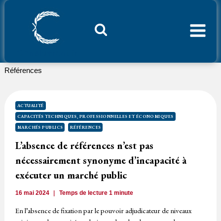
Aller
au
contenu
Considerant.fr
Références
ACTUALITÉ
CAPACITÉS TECHNIQUES, PROFESSIONNELLES ET ÉCONOMIQUES
MARCHÉS PUBLICS
RÉFÉRENCES
L’absence de références n’est pas
nécessairement synonyme d’incapacité à
exécuter un marché public
16 mai 2024
Temps de lecture
1
minute
En l’absence de fixation par le pouvoir adjudicateur de niveaux