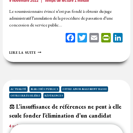
9 novembre 2022
Temps de lecture
1
minute
Le soumissionnaire évincé n’est pas fondé à obtenir du juge
administratif l’annulation de la procédure de passation d’une
concession de service public…
Facebook
Twitter
Email
Print
Li
⚖️
LIRE LA SUITE
DANS
LE
SILENCE
DU
RC,
L’ABSENCE
DE
ACTUALITÉ
MARCHÉS PUBLICS
OFFRE ANORMALEMENT BASSE
RÉFÉRENCES
OFFRE IRRÉGULIÈRE
RÉFÉRENCES
TECHNIQUES
ET
⚖️ L’insuffisance de références ne peut à elle
PROFESSIONNELLES
seule fonder l’élimination d’un candidat
SUFFISANTES
NE
JUSTIFIE
4 août 2022
Temps de lecture
1
minute
PAS