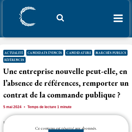
Aller
au
contenu
Considerant.fr
ACTUALITÉ
CANDIDATS ÉVINCÉS
CANDIDATURE
MARCHÉS PUBLICS
RÉFÉRENCES
Une entreprise nouvelle peut-elle, en
l’absence de références, remporter un
contrat de la commande publique ?
5 mai 2024
Temps de lecture
1
minute
Un
soumissionnaire
nouvellement créée peut, dès lors qu’elle ne dispose
Ce contenu est réservé aux abonnés.
pas de références, valablement justifier de ses capacités financières et