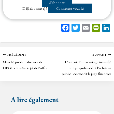
S'abonner
professionnelles par...
Déjà abonné(e) ?
Connectez-vous ici
Fa
T
E
Pr
ce
wi
m
in
bo
tt
ail
tF
ok
er
rie
Navigation
PRÉCÉDENT
SUIVANT
n
Marché public : absence de
L’octroi d’un avantage injustifié
de
dl
DPGF entraîne rejet de l’offre
non préjudiciable à l’acheteur
y
public : ce que dit le juge financier
l’article
A lire également