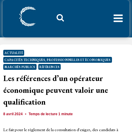
Aller
au
contenu
Considerant.fr
ACTUALITÉ
CAPACITÉS TECHNIQUES, PROFESSIONNELLES ET ÉCONOMIQUES
MARCHÉS PUBLICS
RÉFÉRENCES
Les références d’un opérateur
économique peuvent valoir une
qualification
8 avril 2024
Temps de lecture
1
minute
Le fait pour le règlement de la consultation d'exiger, des candidats à