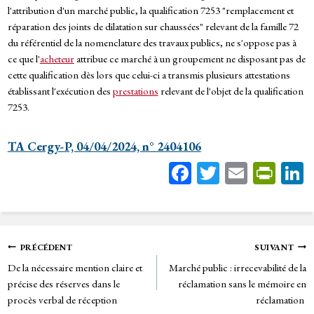
l'attribution d'un marché public, la qualification 7253 "remplacement et
réparation des joints de dilatation sur chaussées" relevant de la famille 72
du référentiel de la nomenclature des travaux publics, ne s'oppose pas à
ce que l'
acheteur
attribue ce marché à un groupement ne disposant pas de
cette qualification dès lors que celui-ci a transmis plusieurs attestations
établissant l'exécution des
prestations
relevant de l'objet de la qualification
7253.
TA Cergy-P, 04/04/2024, n° 2404106
Fa
T
E
Pr
ce
wi
m
in
bo
tt
ail
tF
ok
er
rie
Navigation
PRÉCÉDENT
SUIVANT
n
De la nécessaire mention claire et
Marché public : irrecevabilité de la
de
dl
précise des réserves dans le
réclamation sans le mémoire en
y
procès verbal de réception
réclamation
l’article