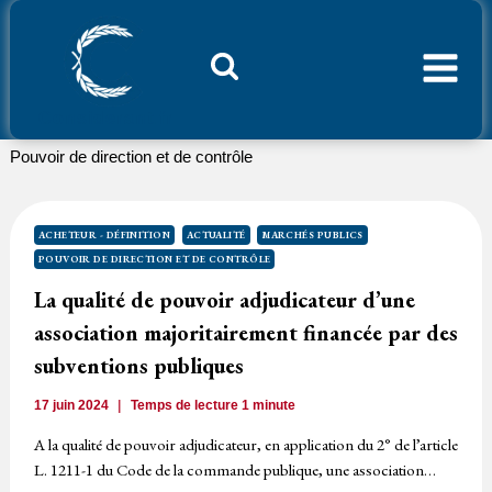
Aller
au
contenu
Considerant.fr
Pouvoir de direction et de contrôle
ACHETEUR - DÉFINITION
ACTUALITÉ
MARCHÉS PUBLICS
POUVOIR DE DIRECTION ET DE CONTRÔLE
La qualité de pouvoir adjudicateur d’une
association majoritairement financée par des
subventions publiques
17 juin 2024
Temps de lecture
1
minute
A la qualité de pouvoir adjudicateur, en application du 2° de l’article
L. 1211-1 du Code de la commande publique, une association…