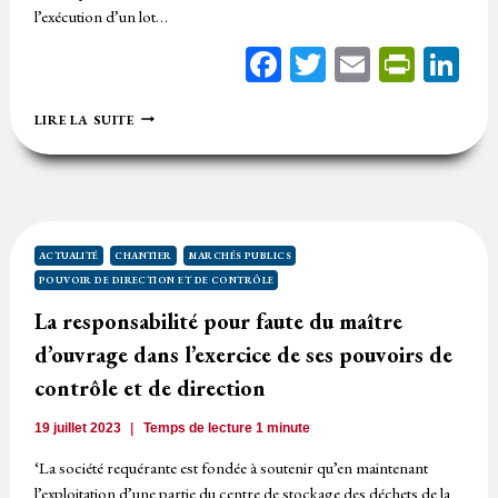
l’exécution d’un lot…
Facebook
Twitter
Email
Print
Li
FAUTE
LIRE LA SUITE
DANS
L’EXERCICE
DES
POUVOIRS
DE
CONTRÔLE
ET
ACTUALITÉ
CHANTIER
MARCHÉS PUBLICS
DE
POUVOIR DE DIRECTION ET DE CONTRÔLE
DIRECTION
DU
La responsabilité pour faute du maître
MARCHÉ
d’ouvrage dans l’exercice de ses pouvoirs de
EN
S’ABSTENANT
contrôle et de direction
DE
PRONONCER
19 juillet 2023
Temps de lecture
1
minute
LA
RÉSILIATION
‘La société requérante est fondée à soutenir qu’en maintenant
D’UN
l’exploitation d’une partie du centre de stockage des déchets de la
LOT