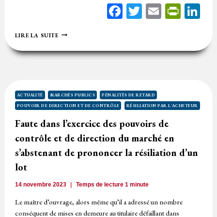
Facebook
Twitter
Email
Print
Li
LA
LIRE LA SUITE
QUALITÉ
DE
POUVOIR
ADJUDICATEUR
D’UNE
ASSOCIATION
MAJORITAIREMENT
ACTUALITÉ
MARCHÉS PUBLICS
PÉNALITÉS DE RETARD
FINANCÉE
POUVOIR DE DIRECTION ET DE CONTRÔLE
RÉSILIATION PAR L'ACHETEUR
PAR
DES
Faute dans l’exercice des pouvoirs de
SUBVENTIONS
contrôle et de direction du marché en
PUBLIQUES
s’abstenant de prononcer la résiliation d’un
lot
14 novembre 2023
Temps de lecture
1
minute
Le maître d’ouvrage, alors même qu’il a adressé un nombre
conséquent de mises en demeure au titulaire défaillant dans