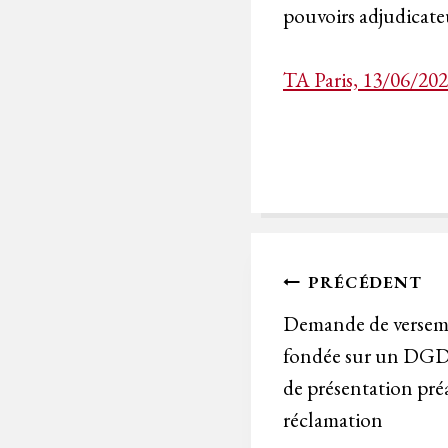
pouvoirs adjudicate
TA Paris, 13/06/20
Navigation
PRÉCÉDENT
de
Demande de versem
fondée sur un DGD 
l’article
de présentation pr
réclamation