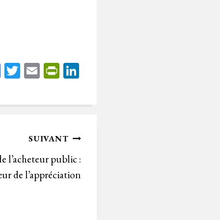
Fa
T
E
Pr
Li
ce
wi
m
in
nk
bo
tt
ail
tF
ed
ok
er
rie
In
n
SUIVANT
dl
de l’acheteur public :
y
ur de l’appréciation