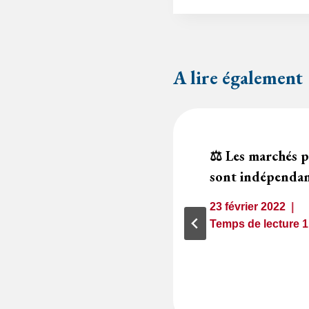
A lire également
se des offres :
⚖️ Les marchés 
fres est une
sont indépenda
ur
23 février 2022
Temps de lecture
1
minute