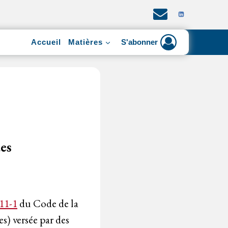
Accueil
Matières
S'abonner
es
11-1
du Code de la
es) versée par des