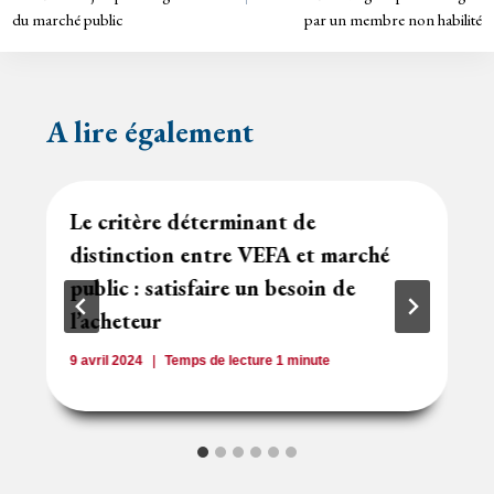
y
du marché public
par un membre non habilité
l’article
A lire également
Le critère déterminant de
distinction entre VEFA et marché
public : satisfaire un besoin de
l’acheteur
9 avril 2024
Temps de lecture
1
minute