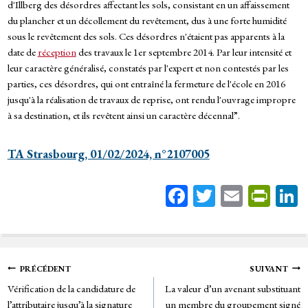
d'Illberg des désordres affectant les sols, consistant en un affaissement
du plancher et un décollement du revêtement, dus à une forte humidité
sous le revêtement des sols. Ces désordres n'étaient pas apparents à la
date de
réception
des travaux le 1er septembre 2014. Par leur intensité et
leur caractère généralisé, constatés par l'expert et non contestés par les
parties, ces désordres, qui ont entraîné la fermeture de l'école en 2016
jusqu'à la réalisation de travaux de reprise, ont rendu l'ouvrage impropre
à sa destination, et ils revêtent ainsi un caractère décennal”.
TA Strasbourg, 01/02/2024, n°2107005
Fa
T
E
Pr
ce
wi
m
in
bo
tt
ail
tF
ok
er
rie
Navigation
PRÉCÉDENT
SUIVANT
n
Vérification de la candidature de
La valeur d’un avenant substituant
de
dl
l’attributaire jusqu’à la signature
un membre du groupement signé