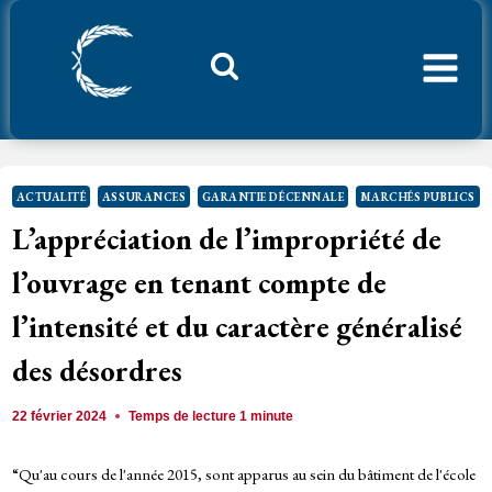
Aller
au
contenu
Considerant.fr
ACTUALITÉ
ASSURANCES
GARANTIE DÉCENNALE
MARCHÉS PUBLICS
L’appréciation de l’impropriété de
l’ouvrage en tenant compte de
l’intensité et du caractère généralisé
des désordres
22 février 2024
Temps de lecture
1
minute
“Qu'au cours de l'année 2015, sont apparus au sein du bâtiment de l'école