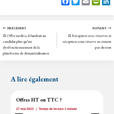
Fa
T
E
Pr
ce
wi
m
in
bo
tt
ail
tF
ok
er
rie
Navigation
PRÉCÉDENT
SUIVANT
n
⚖️ Offre tardive, il faudrait au
⚖️ Réception avec réserves et
de
dl
candidat plus qu’un
réception sous réserve ne riment
y
dysfonctionnement de la
pas du tout
l’article
plateforme de dématérialisation
A lire également
Offres HT ou TTC ?
27 mai 2023
Temps de lecture
1
minute