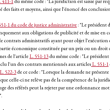
. 411-1
du même code : "La juridiction est saisie par re
sé des faits et moyens, ainsi que l'énoncé des conclusio
551-1 du code de justice administrative
: "Le président 
manquement aux obligations de publicité et de mise en 
e contrats administratifs ayant pour objet l'exécution 
partie économique constituée par un prix ou un droit d'ex
es de l'article
L. 551-13
du même code : "Le président d
onclu l'un des contrats mentionnés aux articles
L. 551-1
L. 522-3
de ce code : "Lorsque la demande ne présente 
ue celle-ci ne relève pas de la compétence de la juridic
juge des référés peut la rejeter par une ordonnance motiv
".