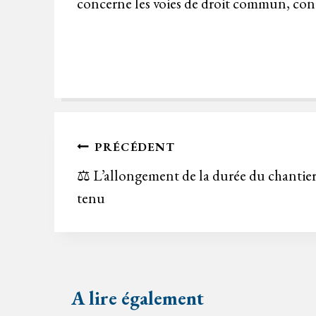
concerne les voies de droit commun, contr
Navigation
PRÉCÉDENT
de
⚖️ L’allongement de la durée du chantier :
tenu
l’article
A lire également