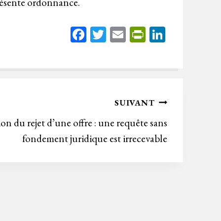
présente ordonnance.
Fa
T
E
Pr
Li
ce
wi
m
in
nk
bo
tt
ail
tF
ed
ok
er
rie
In
n
SUIVANT
dl
on du rejet d’une offre : une requête sans
y
fondement juridique est irrecevable