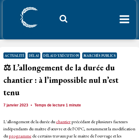
Aller
au
contenu
Considerant.fr
ACTUALITÉ
DÉLAI
DÉLAI D'EXÉCUTION
MARCHÉS PUBLICS
⚖️ L’allongement de la durée du
chantier : à l’impossible nul n’est
tenu
7 janvier 2023
Temps de lecture
1
minute
L'allongement de la durée du
chantier
précédant de plusieurs facteurs
indépendants du maître d'œuvre et de l'OPC, notamment la modification
du
programme
de certains travaux par le maitre de l'ouvrage et les