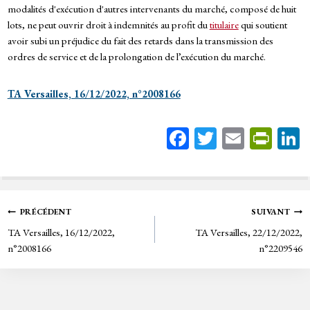
modalités d'exécution d'autres intervenants du marché, composé de huit
lots, ne peut ouvrir droit à indemnités au profit du
titulaire
qui soutient
avoir subi un préjudice du fait des retards dans la transmission des
ordres de service et de la prolongation de l’exécution du marché.
TA Versailles, 16/12/2022, n°2008166
Fa
T
E
Pr
ce
wi
m
in
bo
tt
ail
tF
ok
er
rie
Navigation
PRÉCÉDENT
SUIVANT
n
TA Versailles, 16/12/2022,
TA Versailles, 22/12/2022,
de
dl
n°2008166
n°2209546
y
l’article