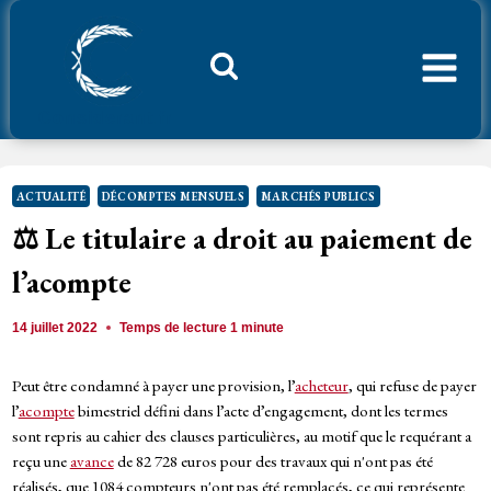
Aller
au
contenu
Considerant.fr
ACTUALITÉ
DÉCOMPTES MENSUELS
MARCHÉS PUBLICS
⚖️ Le titulaire a droit au paiement de
l’acompte
14 juillet 2022
Temps de lecture
1
minute
Peut être condamné à payer une provision, l’
acheteur
, qui refuse de payer
l’
acompte
bimestriel défini dans l’acte d’engagement, dont les termes
sont repris au cahier des clauses particulières, au motif que le requérant a
reçu une
avance
de 82 728 euros pour des travaux qui n'ont pas été
réalisés, que 1084 compteurs n'ont pas été remplacés, ce qui représente