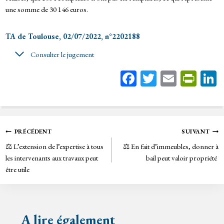
une somme de 30 146 euros.
TA de Toulouse, 02/07/2022, n°2202188
Consulter le jugement
Fa
T
E
Pr
ce
wi
m
in
bo
tt
ail
tF
ok
er
rie
Navigation
PRÉCÉDENT
SUIVANT
n
⚖️ L’extension de l’expertise à tous
⚖️ En fait d’immeubles, donner à
de
dl
les intervenants aux travaux peut
bail peut valoir propriété
y
être utile
l’article
A lire également