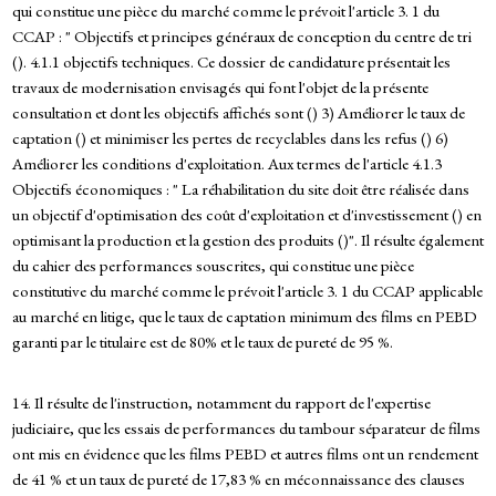
qui constitue une pièce du marché comme le prévoit l'article 3. 1 du
CCAP : " Objectifs et principes généraux de conception du centre de tri
(). 4.1.1 objectifs techniques. Ce dossier de candidature présentait les
travaux de modernisation envisagés qui font l'objet de la présente
consultation et dont les objectifs affichés sont () 3) Améliorer le taux de
captation () et minimiser les pertes de recyclables dans les refus () 6)
Améliorer les conditions d'exploitation. Aux termes de l'article 4.1.3
Objectifs économiques : " La réhabilitation du site doit être réalisée dans
un objectif d'optimisation des coût d'exploitation et d'investissement () en
optimisant la production et la gestion des produits ()". Il résulte également
du cahier des performances souscrites, qui constitue une pièce
constitutive du marché comme le prévoit l'article 3. 1 du CCAP applicable
au marché en litige, que le taux de captation minimum des films en PEBD
garanti par le titulaire est de 80% et le taux de pureté de 95 %.
14. Il résulte de l'instruction, notamment du rapport de l'expertise
judiciaire, que les essais de performances du tambour séparateur de films
ont mis en évidence que les films PEBD et autres films ont un rendement
de 41 % et un taux de pureté de 17,83 % en méconnaissance des clauses