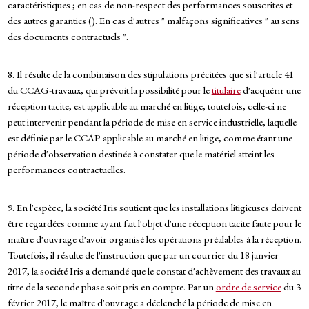
caractéristiques ; en cas de non-respect des performances souscrites et
des autres garanties (). En cas d'autres " malfaçons significatives " au sens
des documents contractuels ".
8. Il résulte de la combinaison des stipulations précitées que si l'article 41
du CCAG-travaux, qui prévoit la possibilité pour le
titulaire
d'acquérir une
réception tacite, est applicable au marché en litige, toutefois, celle-ci ne
peut intervenir pendant la période de mise en service industrielle, laquelle
est définie par le CCAP applicable au marché en litige, comme étant une
période d'observation destinée à constater que le matériel atteint les
performances contractuelles.
9. En l'espèce, la société Iris soutient que les installations litigieuses doivent
être regardées comme ayant fait l'objet d'une réception tacite faute pour le
maître d'ouvrage d'avoir organisé les opérations préalables à la réception.
Toutefois, il résulte de l'instruction que par un courrier du 18 janvier
2017, la société Iris a demandé que le constat d'achèvement des travaux au
titre de la seconde phase soit pris en compte. Par un
ordre de service
du 3
février 2017, le maître d'ouvrage a déclenché la période de mise en