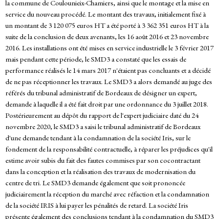
la commune de Coulounieix-Chamiers, ainsi que le montage et la mise en
service du nouveau procédé. Le montant des travaux, initialement fixé à
un montant de 3 120 075 euros HT a été porté à 3 362 351 euros HT à la
suite de la conclusion de deux avenants, les 16 août 2016 et 23 novembre
2016. Les installations ont été mises en service industrielle le 3 février 2017
mais pendant cette période, le SMD3 a constaté que les essais de
performance réalisés le 14 mars 2017 n'étaient pas concluants et a décidé
de ne pas réceptionner les travaux. Le SMD3 a alors demandé au juge des
référés du tribunal administratif de Bordeaux de désigner un expert,
demande à laquelle il a été fait droit par une ordonnance du 3 juillet 2018.
Postérieurement au dépôt du rapport de l'expert judiciaire daté du 24
novembre 2020, le SMD3 a saisi le tribunal administratif de Bordeaux
d'une demande tendant à la condamnation de la société Iris, sur le
fondement de la responsabilité contractuelle, à réparer les préjudices qu'il
estime avoir subis du fait des fautes commises par son cocontractant
dans la conception et la réalisation des travaux de modernisation du
centre de tri. Le SMD3 demande également que soit prononcée
judiciairement la réception du marché avec réfaction et la condamnation
de la société IRIS à lui payer les pénalités de retard. La société Iris
présente également des conclusions tendant à la condamnation du SMD3