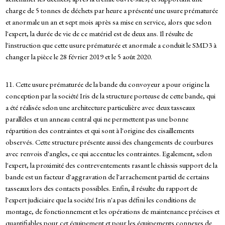
charge de 5 tonnes de déchets par heure a présenté une usure prématurée
et anormale un an et sept mois après sa mise en service, alors que selon
l'expert, la durée de vie de ce matériel est de deux ans. Il résulte de
l'instruction que cette usure prématurée et anormale a conduit le SMD3 à
changer la pièce le 28 février 2019 et le 5 août 2020.
11. Cette usure prématurée de la bande du convoyeur a pour origine la
conception par la société Iris de la structure porteuse de cette bande, qui
a été réalisée selon une architecture particulière avec deux tasseaux
parallèles et un anneau central qui ne permettent pas une bonne
répartition des contraintes et qui sont à l'origine des cisaillements
observés. Cette structure présente aussi des changements de courbures
avec renvois d'angles, ce qui accentue les contraintes. Egalement, selon
l'expert, la proximité des contreventements rasant le châssis support de la
bande est un facteur d'aggravation de l'arrachement partiel de certains
tasseaux lors des contacts possibles. Enfin, il résulte du rapport de
l'expert judiciaire que la société Iris n'a pas défini les conditions de
montage, de fonctionnement et les opérations de maintenance précises et
quantifiables pour cet équipement et pour les équipements connexes de