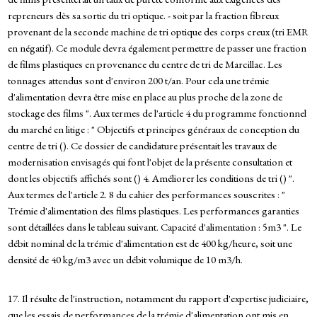
repreneurs dès sa sortie du tri optique. - soit par la fraction fibreux
provenant de la seconde machine de tri optique des corps creux (tri EMR
en négatif). Ce module devra également permettre de passer une fraction
de films plastiques en provenance du centre de tri de Marcillac. Les
tonnages attendus sont d'environ 200 t/an. Pour cela une trémie
d'alimentation devra être mise en place au plus proche de la zone de
stockage des films ". Aux termes de l'article 4 du programme fonctionnel
du marché en litige : " Objectifs et principes généraux de conception du
centre de tri (). Ce dossier de candidature présentait les travaux de
modernisation envisagés qui font l'objet de la présente consultation et
dont les objectifs affichés sont () 4. Améliorer les conditions de tri () ".
Aux termes de l'article 2. 8 du cahier des performances souscrites : "
Trémie d'alimentation des films plastiques. Les performances garanties
sont détaillées dans le tableau suivant. Capacité d'alimentation : 5m3 ". Le
débit nominal de la trémie d'alimentation est de 400 kg/heure, soit une
densité de 40 kg/m3 avec un débit volumique de 10 m3/h.
17. Il résulte de l'instruction, notamment du rapport d'expertise judiciaire,
que les essais de performances de la trémie d'alimentation ont mis en