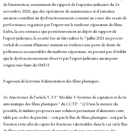
de l'instruction, notamment du rapport de l'expertise judiciaire du 24
novembre 2020, que des opérations de maintenance et d'entretien
auraient contribué au dysfonctionnement constaté au cours des essais de
performance organisés par l'expert sur le tambour séparateur de films.
Enfin, la circonstance que postérieurement au dépôt du rapport de
l'expert judiciaire, la société Iris ait fait réaliser le 7 juillet 2021 un procès-
verbal de constat d'huissier mettant en évidence une perte de dents de
préhension escamotables du tambour séparateur, ne permet pas d'établir
que le dysfonctionnement observé par l'expert judiciaire aurait pour
origine une faute du SMD3.
S'agissant de la trémie d'alimentation des films plastiques :
16. Aux termes de l'article 5. 3.3 " Module 3- Système de captation et de tri
automatique des films plastiques " du CCTP : " () Dans la mesure du
possible, le titulaire proposera une solution permettant d'alimenter cette
table par ordre de priorité : - soit par le flux de films plastiques. -soit par la
fraction reste afin de capter les fractions valorisables dans le cas où le flux
de films présenterait un taux de pureté conforme aux exigences des