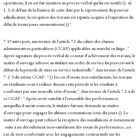
opérations, il en est fait mention au procès-verbal qui lui est notifié (). 41.
1. 3. A défaut de la fixation de cette date par le représentant du pouvoir
adjudicateur, la réception des travaux est réputée acquise à l'expiration du
délai de trente jours susmentionné () ".
7. D'autre part, aux termes de l'article 7.1 du cahier des clauses
administratives particulières (CCAP) applicables au marché en litige : "
Après signature du procès-verbal de constat d'achèvement des travaux, le
maître d'ouvrage adresse au titulaire un ordre de service lui prescrivant le
début de la période de mise en service industrielle ". Aux termes de l'article
7. 2. 3 du même CCAP : " () En cas d'essais non-satisfaisants, les travaux
en résultants sont à réaliser durant cette période et les résultats à
confirmer par une nouvelle série d'essais ". Aux termes de l'article 7.2.4 de
ce CCAP : " Après avoir satisfait à l'ensemble des performances
auxquelles il aurait souscrit, le titulaire fait une demande au maître
d'ouvrage pour engager les ultimes constatations sous dix jours (). Le
maître d'ouvrage peut refuser la réception des installations et notamment
: suite à un déroulement non-satisfaisant des essais de performance ; en
cas de non-conformité avec les engagements contractuels sur les