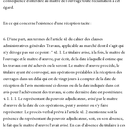
conséquence d'interdire au maître de l'ouvrage toute réclamation à cet
égard.
En ce qui concerne l'existence d'une réception tacite :
6. D'une part, aux termes de l'article 41 du cahier des clauses
administratives générales Travaux, applicable au marché dont il s'agit qui
n'y déroge pas sur ce point : " 41. 1. Le titulaire avise, à la fois, le maître de
l'ouvrage et le maître d'œuvre, par écrit, de la date à laquelle il estime que
les travaux ont été achevés ou le seront. Le maître d'œuvre procède, le
titulaire ayant été convoqué, aux opérations préalables à la réception des
ouvrages dans un délai qui est de vingt jours à compter de la date de
réception de l'avis mentionné ci-dessus ou de la date indiquée dans cet
avis pour l'achèvement des travaux, si cette dernière date est postérieure.
4. 1. 1. 1. Le représentant du pouvoir adjudicateur, avisé par le maître
d'œuvre de la date de ces opérations, peut y assister ou s'y faire
représenter. Le procès-verbal prévu à l'article 41. 2 mentionne soit la
présence du représentant du pouvoir adjudicateur, soit, en son absence,
le fait que le maître d'œuvre l'avait avisé. En cas d'absence du titulaire à ces