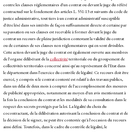
contre les clauses réglementaires d'un contrat ou devant le juge du référé
contractuel sur le fondement des articles L. 551-13 et suivants du code de
justice administrative, tout tiers à un contrat administratif susceptible
d'être lésé dans ses intérêts de façon suffisamment directe et certaine par
sa passation ou ses clauses est recevable à former devant le juge du
contrat un recours de pleine juridiction contestant la validité du contrat
ou de certaines de ses clauses non réglementaires qui en sont divisibles.
Cette action devant le juge du contrat est également ouverte aux membres
de l'organe délibérant de la
collectivité
territoriale ou du groupement de
collectivités territoriales concerné ainsi qu'au représentant de l'Etat dans
le département dans l'exercice du contrôle de légalité. Ce recours doit être
exercé, y compris si le contrat contesté est relatif à des travaux publics,
dans un délai de deux mois à compter de l'accomplissement des mesures
de publicité appropriées, notamment au moyen d'un avis mentionnant à
la fois la conclusion du contrat et les modalités de sa consultation dans le
respect des secrets protégés par la loi. La légalité du choix du
cocontractant, de la délibération autorisant la conclusion du contrat et de
la décision de le signer, ne peut être contestée qu'à l'occasion du recours
ainsi défini. Toutefois, dans le cadre du contrôle de légalité, le