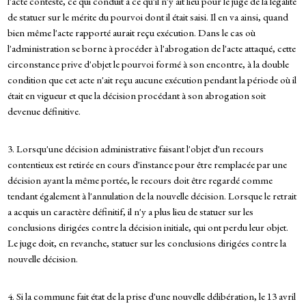
l'acte contesté, ce qui conduit à ce qu'il n'y ait lieu pour le juge de la légalité
de statuer sur le mérite du pourvoi dont il était saisi. Il en va ainsi, quand
bien même l'acte rapporté aurait reçu exécution. Dans le cas où
l'administration se borne à procéder à l'abrogation de l'acte attaqué, cette
circonstance prive d'objet le pourvoi formé à son encontre, à la double
condition que cet acte n'ait reçu aucune exécution pendant la période où il
était en vigueur et que la décision procédant à son abrogation soit
devenue définitive.
3. Lorsqu'une décision administrative faisant l'objet d'un recours
contentieux est retirée en cours d'instance pour être remplacée par une
décision ayant la même portée, le recours doit être regardé comme
tendant également à l'annulation de la nouvelle décision. Lorsque le retrait
a acquis un caractère définitif, il n'y a plus lieu de statuer sur les
conclusions dirigées contre la décision initiale, qui ont perdu leur objet.
Le juge doit, en revanche, statuer sur les conclusions dirigées contre la
nouvelle décision.
4. Si la commune fait état de la prise d'une nouvelle délibération, le 13 avril