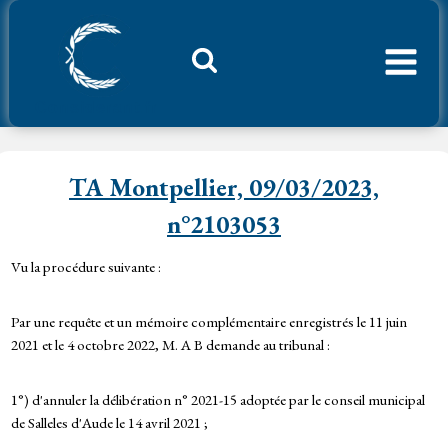
Aller
au
contenu
Considerant.fr
TA Montpellier, 09/03/2023,
n°2103053
Vu la procédure suivante :
Par une requête et un mémoire complémentaire enregistrés le 11 juin
2021 et le 4 octobre 2022, M. A B demande au tribunal :
1°) d'annuler la délibération n° 2021-15 adoptée par le conseil municipal
de Salleles d'Aude le 14 avril 2021 ;