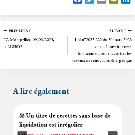
ce
wi
m
in
bo
tt
ail
tF
ok
er
rie
Navigation
PRÉCÉDENT
SUIVANT
n
TA Montpellier, 09/03/2023,
Loi n°2023-222 du 30 mars 2023
de
dl
n°2103053
visant à ouvrir le tiers
y
financement pour favoriser les
l’article
travaux de rénovation énergétique
A lire également
⚖️ Un titre de recettes sans base de
liquidation est irrégulier