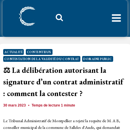
Aller
au
contenu
Considerant.fr
ACTUALITÉ
CONTENTIEUX
CONTESTATION DE LA VALIDITÉ DU CONTRAT
DOMAINE PUBLIC
⚖️ La délibération autorisant la
signature d’un contrat administratif
: comment la contester ?
30 mars 2023
Temps de lecture
1
minute
Le Tribunal Administratif de Montpellier a rejeté la requête de M. A B,
conseiller municipal de la commune de Salleles d'Aude, qui demandait