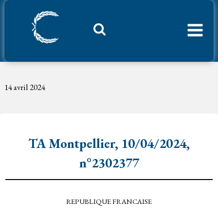
Aller
au
contenu
Considerant.fr
TA Montpellier, 10/04/2024, n°2302377
14 avril 2024
TA Montpellier, 10/04/2024,
n°2302377
REPUBLIQUE FRANCAISE