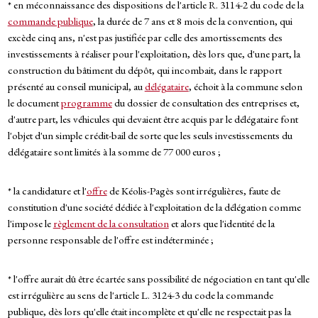
* en méconnaissance des dispositions de l'article R. 3114-2 du code de la
commande publique
, la durée de 7 ans et 8 mois de la convention, qui
excède cinq ans, n'est pas justifiée par celle des amortissements des
investissements à réaliser pour l'exploitation, dès lors que, d'une part, la
construction du bâtiment du dépôt, qui incombait, dans le rapport
présenté au conseil municipal, au
délégataire
, échoit à la commune selon
le document
programme
du dossier de consultation des entreprises et,
d'autre part, les véhicules qui devaient être acquis par le délégataire font
l'objet d'un simple crédit-bail de sorte que les seuls investissements du
délégataire sont limités à la somme de 77 000 euros ;
* la candidature et l'
offre
de Kéolis-Pagès sont irrégulières, faute de
constitution d'une société dédiée à l'exploitation de la délégation comme
l'impose le
règlement de la consultation
et alors que l'identité de la
personne responsable de l'offre est indéterminée ;
* l'offre aurait dû être écartée sans possibilité de négociation en tant qu'elle
est irrégulière au sens de l'article L. 3124-3 du code la commande
publique, dès lors qu'elle était incomplète et qu'elle ne respectait pas la