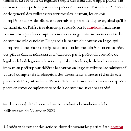
transmis au contrôle de légalité la copie des deux avis d'appel public à la
concurrence, qui font partie des pièces énumérées à l'article R. 2131-5 du
code général des collectivités territoriales. Surtout, les envois
complémentaires de pièces ont permis au préfet de disposer, ainsi qu'il le
demandait, de l'offre initialement proposée par le
candidat
finalement
retenu ainsi que des comptes-rendus des négociations menées entre la
commune et le candidat. Eu égard à la nature du contrat en litige, qui
comprend une phase de négociation dont les modalités sont encadrées,
ces pièces étaient nécessaires à l'exercice par le préfet du contrôle de
légalité de la délégation de service public. Dès lors, le délai de deux mois
imparti au préfet pour déférer le contrat en litige au tribunal administratif
court à compter de la réception des documents annexes réclamés et le
présent déféré, introduit le 25 avril 2023, soit moins de deux mois après le
premier envoi complémentaire de la commune, n'est pas tardif.
Sur l'irrecevabilité des conclusions tendant à l'annulation de la
délibération du 26 janvier 2023 :
5. Indépendamment des actions dont disposent les parties à un
contrat