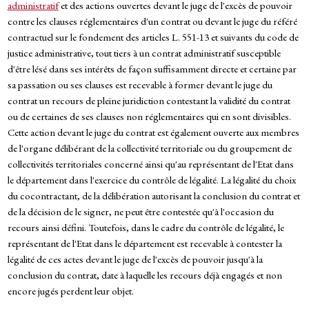
administratif
et des actions ouvertes devant le juge de l'excès de pouvoir
contre les clauses réglementaires d'un contrat ou devant le juge du référé
contractuel sur le fondement des articles L. 551-13 et suivants du code de
justice administrative, tout tiers à un contrat administratif susceptible
d'être lésé dans ses intérêts de façon suffisamment directe et certaine par
sa passation ou ses clauses est recevable à former devant le juge du
contrat un recours de pleine juridiction contestant la validité du contrat
ou de certaines de ses clauses non réglementaires qui en sont divisibles.
Cette action devant le juge du contrat est également ouverte aux membres
de l'organe délibérant de la collectivité territoriale ou du groupement de
collectivités territoriales concerné ainsi qu'au représentant de l'Etat dans
le département dans l'exercice du contrôle de légalité. La légalité du choix
du cocontractant, de la délibération autorisant la conclusion du contrat et
de la décision de le signer, ne peut être contestée qu'à l'occasion du
recours ainsi défini. Toutefois, dans le cadre du contrôle de légalité, le
représentant de l'Etat dans le département est recevable à contester la
légalité de ces actes devant le juge de l'excès de pouvoir jusqu'à la
conclusion du contrat, date à laquelle les recours déjà engagés et non
encore jugés perdent leur objet.