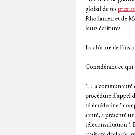
global de ses
presta
Rhodanien et de Me 
leurs écritures.
La clôture de l'inst
Considérant ce qui s
1. La communauté d'
procédure d'appel d
télémédecine " com
santé, a présenté un
téléconsultation ". E
avait été déclarée ir