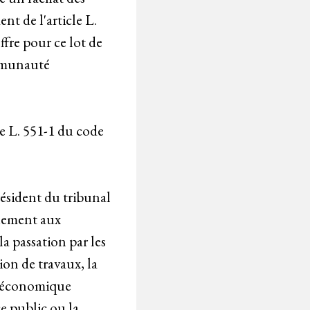
nt de l'article L.
ffre pour ce lot de
ommunauté
le L. 551-1 du code
président du tribunal
quement aux
a passation par les
ion de travaux, la
ie économique
ce public ou la