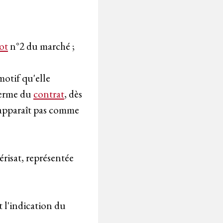
ot
n°2 du marché ;
motif qu'elle
 terme du
contrat
, dès
'apparaît pas comme
risat, représentée
t l'indication du