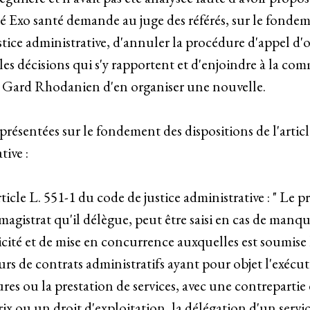
été Exo santé demande au juge des référés, sur le fondeme
tice administrative, d'annuler la procédure d'appel d'o
 les décisions qui s'y rapportent et d'enjoindre à la c
 Gard Rhodanien d'en organiser une nouvelle.
présentées sur le fondement des dispositions de l'artic
tive :
rticle L. 551-1 du code de justice administrative : " Le 
 magistrat qu'il délègue, peut être saisi en cas de man
cité et de mise en concurrence auxquelles est soumise l
rs de contrats administratifs ayant pour objet l'exécut
ures ou la prestation de services, avec une contrepart
ix ou un droit d'exploitation, la délégation d'un servi