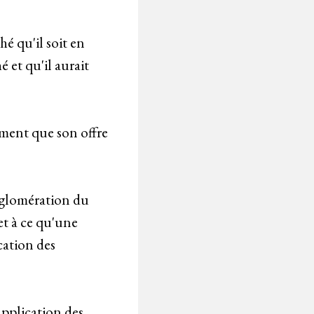
é qu'il soit en
 et qu'il aurait
sément que son offre
gglomération du
et à ce qu'une
cation des
 application des