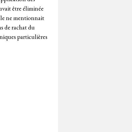
vait être éliminée
elle ne mentionnait
as de rachat du
hniques particulières