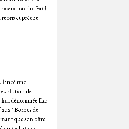
glomération du Gard
epris et précisé
, lancé une
e solution de
rd'hui dénommée Exo
f aux " Bornes de
formant que son offre
sé un rachat des