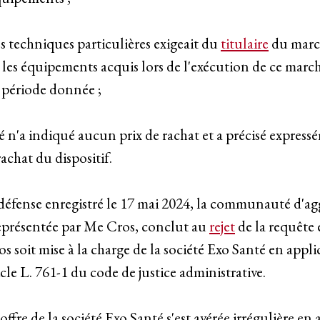
ses techniques particulières exigeait du
titulaire
du march
 les équipements acquis lors de l'exécution de ce marché
 période donnée ;
té n'a indiqué aucun prix de rachat et a précisé expres
achat du dispositif.
défense enregistré le 17 mai 2024, la communauté d'a
présentée par Me Cros, conclut au
rejet
de la requête 
 soit mise à la charge de la société Exo Santé en appli
icle L. 761-1 du code de justice administrative.
l'offre de la société Exo Santé s'est avérée irrégulière en