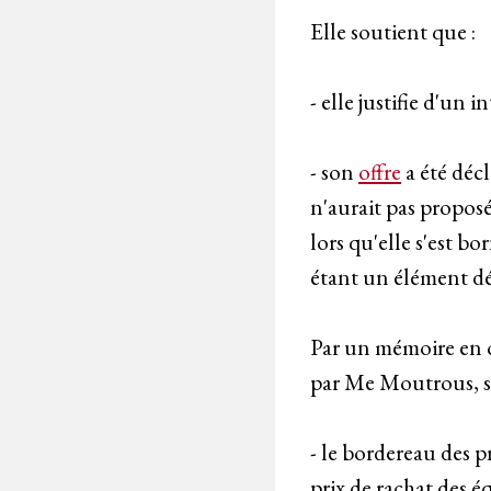
Elle soutient que :
- elle justifie d'un 
- son
offre
a été décl
n'aurait pas proposé
lors qu'elle s'est b
étant un élément d
Par un mémoire en o
par Me Moutrous, s
- le bordereau des p
prix de rachat des é