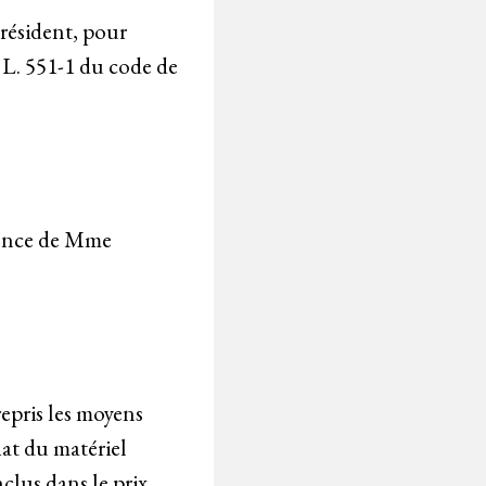
résident, pour
e L. 551-1 du code de
sence de Mme
repris les moyens
hat du matériel
nclus dans le prix