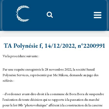
Aller
au
contenu
Considerant.fr
TA Polynésie f, 14/12/2022, n°2200991
Vu la procédure suivante :
Par une requête enregistrée le 28 novembre 2022, la société Sunzil
Polynésie Services, représentée par Me Mikou, demande au juge des
référés :
- d'ordonner avant-dire-droit à la commune de Bora Bora de suspendre
l'exécution de toute décision qui se rapporte à la passation du marché
pour le lot 08b "photovoltaïque" afférent à la construction de la caserne