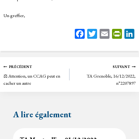
Un greffier,
Fa
T
E
Pr
ce
wi
m
in
bo
tt
ail
tF
ok
er
rie
Navigation
PRÉCÉDENT
SUIVANT
n
⚖️ Attention, un CCAG peut en
TA Grenoble, 16/12/2022,
de
dl
cacher un autre
n°2207897
y
l’article
A lire également