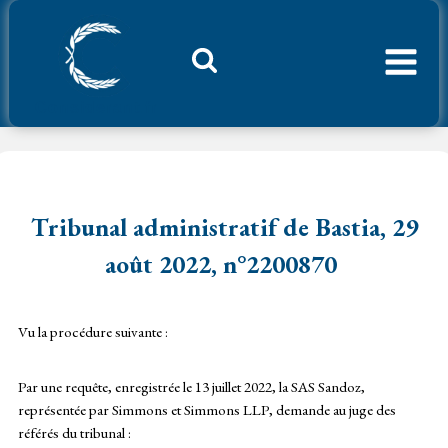
Aller
au
contenu
Considerant.fr
Tribunal administratif de Bastia, 29
août 2022, n°2200870
Vu la procédure suivante :
Par une requête, enregistrée le 13 juillet 2022, la SAS Sandoz,
représentée par Simmons et Simmons LLP, demande au juge des
référés du tribunal :