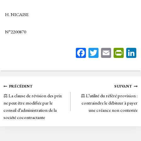
H. NICAISE
N°2200870
Fa
T
E
Pr
ce
wi
m
in
bo
tt
ail
tF
ok
er
rie
Navigation
PRÉCÉDENT
SUIVANT
n
⚖️ La clause de révision des prix
⚖️ L’utilité du référé provision :
de
dl
ne peut être modifiée par le
contraindre le débiteur à payer
y
conseil d’administration de la
une créance non contestée
l’article
société cocontractante