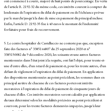
ont commencé à courir, majoré de huit points de pourcentage. En vertu
de l'article R. 2192-32 du même code, ces intérêts courent à compter du
lendemain de l'expiration du délai de paiement ou de l'échéance prévue
par le marché jusqu'à la date de mise en paiement du principal incluse.
Enfin, l'article D. 2192-35 fixe à 40 euros le montant de l'indemnité
forfaitaire pour frais de recouvrement.
5. Le centre hospitalier de Castelluccio ne conteste pas que, exception
faite des factures n° 3385144807 du 25 septembre 2020 et n°
3385150082 du 9 décembre 2020, les soixante-et-une autres factures
mentionnées dans l'état joint à la requête, ont fait l'objet, pour trente-et-
une d'entre elles, d'un retard de paiement et, pour les trente autres, d'un
défaut de règlement à l'expiration du délai de paiement. En application
des dispositions mentionnées au point précédent, les sommes dues en
principal au titre de chacune de ces factures porteront intérêts
moratoires à l'expiration du délai de paiement de cinquante jours de
chacune d'elles. Ces intérêts moratoires seront calculés par application
du taux déterminé selon les modalités précisées au point précédent et
courront, pour les trente factures demeurées impayées, jusqu'à leur