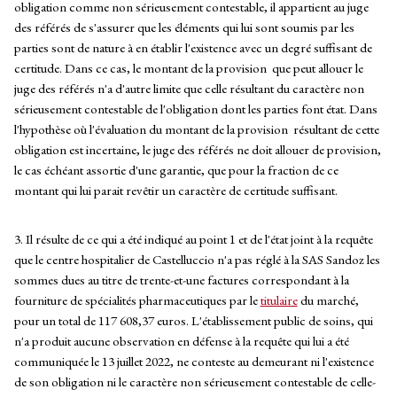
obligation comme non sérieusement contestable, il appartient au juge
des référés de s'assurer que les éléments qui lui sont soumis par les
parties sont de nature à en établir l'existence avec un degré suffisant de
certitude. Dans ce cas, le montant de la provision que peut allouer le
juge des référés n'a d'autre limite que celle résultant du caractère non
sérieusement contestable de l'obligation dont les parties font état. Dans
l'hypothèse où l'évaluation du montant de la provision résultant de cette
obligation est incertaine, le juge des référés ne doit allouer de provision,
le cas échéant assortie d'une garantie, que pour la fraction de ce
montant qui lui parait revêtir un caractère de certitude suffisant.
3. Il résulte de ce qui a été indiqué au point 1 et de l'état joint à la requête
que le centre hospitalier de Castelluccio n'a pas réglé à la SAS Sandoz les
sommes dues au titre de trente-et-une factures correspondant à la
fourniture de spécialités pharmaceutiques par le
titulaire
du marché,
pour un total de 117 608,37 euros. L'établissement public de soins, qui
n'a produit aucune observation en défense à la requête qui lui a été
communiquée le 13 juillet 2022, ne conteste au demeurant ni l'existence
de son obligation ni le caractère non sérieusement contestable de celle-