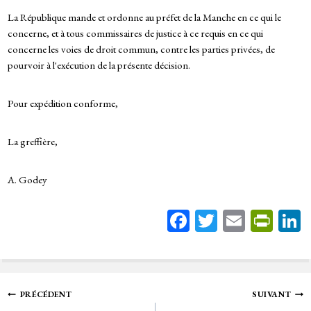
La République mande et ordonne au préfet de la Manche en ce qui le
concerne, et à tous commissaires de justice à ce requis en ce qui
concerne les voies de droit commun, contre les parties privées, de
pourvoir à l'exécution de la présente décision.
Pour expédition conforme,
La greffière,
A. Godey
Fa
T
E
Pr
ce
wi
m
in
bo
tt
ail
tF
ok
er
rie
Navigation
PRÉCÉDENT
SUIVANT
n