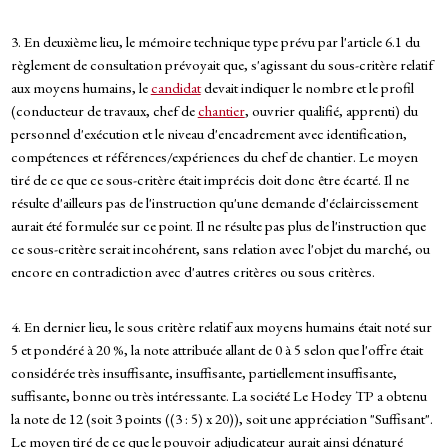
3. En deuxième lieu, le mémoire technique type prévu par l'article 6.1 du
règlement de consultation prévoyait que, s'agissant du sous-critère relatif
aux moyens humains, le
candidat
devait indiquer le nombre et le profil
(conducteur de travaux, chef de
chantier
, ouvrier qualifié, apprenti) du
personnel d'exécution et le niveau d'encadrement avec identification,
compétences et références/expériences du chef de chantier. Le moyen
tiré de ce que ce sous-critère était imprécis doit donc être écarté. Il ne
résulte d'ailleurs pas de l'instruction qu'une demande d'éclaircissement
aurait été formulée sur ce point. Il ne résulte pas plus de l'instruction que
ce sous-critère serait incohérent, sans relation avec l'objet du marché, ou
encore en contradiction avec d'autres critères ou sous critères.
4. En dernier lieu, le sous critère relatif aux moyens humains était noté sur
5 et pondéré à 20 %, la note attribuée allant de 0 à 5 selon que l'offre était
considérée très insuffisante, insuffisante, partiellement insuffisante,
suffisante, bonne ou très intéressante. La société Le Hodey TP a obtenu
la note de 12 (soit 3 points ((3 : 5) x 20)), soit une appréciation "Suffisant".
Le moyen tiré de ce que le pouvoir adjudicateur aurait ainsi dénaturé