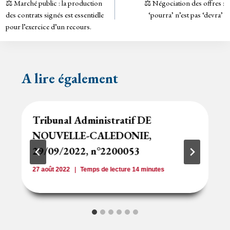
⚖️ Marché public : la production
⚖️ Négociation des offres :
de
dl
des contrats signés est essentielle
‘pourra’ n’est pas ‘devra’
y
pour l’exercice d’un recours.
l’article
A lire également
Tribunal Administratif DE
NOUVELLE-CALEDONIE,
29/09/2022, n°2200053
27 août 2022
Temps de lecture
14
minutes