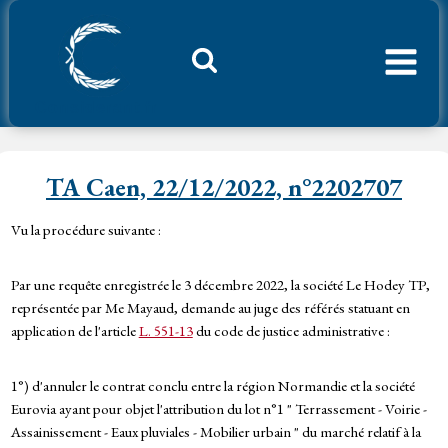
Aller
au
contenu
Considerant.fr
TA Caen, 22/12/2022, n°2202707
Vu la procédure suivante :
Par une requête enregistrée le 3 décembre 2022, la société Le Hodey TP,
représentée par Me Mayaud, demande au juge des référés statuant en
application de l'article
L. 551-13
du code de justice administrative :
1°) d'annuler le contrat conclu entre la région Normandie et la société
Eurovia ayant pour objet l'attribution du lot n°1 " Terrassement - Voirie -
Assainissement - Eaux pluviales - Mobilier urbain " du marché relatif à la