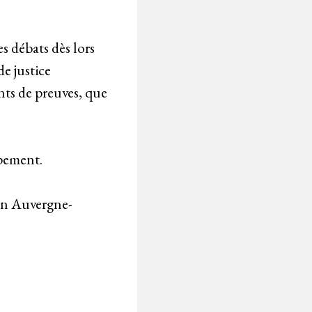
es débats dès lors
de justice
nts de preuves, que
upement.
ion Auvergne-