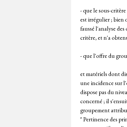
- que le sous-critère
est irrégulier ; bie
faussé l'analyse des
critère, et n'a obte
- que l'offre du gr
et matériels dont d
une incidence sur l'
dispose pas du nive
concerné ; il s'ensu
groupement attributa
" Pertinence des pr