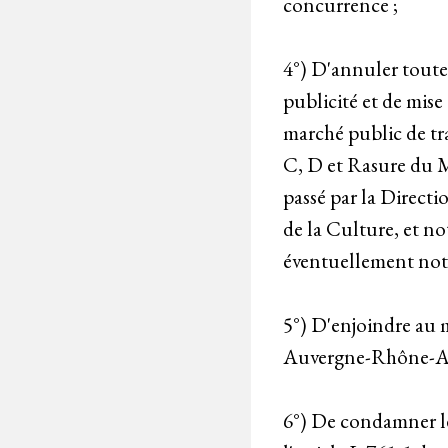
concurrence ;
4°) D'annuler toute
publicité et de mis
marché public de tr
C, D et Rasure du M
passé par la Direct
de la Culture, et n
éventuellement noti
5°) D'enjoindre au m
Auvergne-Rhône-Alpe
6°) De condamner le 