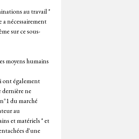
inations au travail "
re a nécessairement
4ème sur ce sous-
 des moyens humains
ui ont également
e dernière ne
t n°1 du marché
cateur au
ns et matériels " et
 entachées d'une