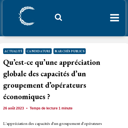
Aller
au
contenu
Considerant.fr
ACTUALITÉ
CANDIDATURE
MARCHÉS PUBLICS
Qu’est-ce qu’une appréciation
globale des capacités d’un
groupement d’opérateurs
économiques ?
26 août 2023
Temps de lecture
1
minute
L'appréciation des capacités d'un groupement d'opérateurs