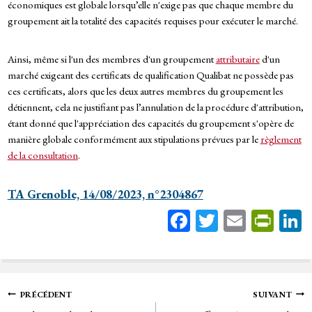
économiques est globale lorsqu’elle n'exige pas que chaque membre du
groupement ait la totalité des capacités requises pour exécuter le marché.
Ainsi, même si l'un des membres d'un groupement
attributaire
d'un
marché exigeant des certificats de qualification Qualibat ne possède pas
ces certificats, alors que les deux autres membres du groupement les
détiennent, cela ne justifiant pas l’annulation de la procédure d'attribution,
étant donné que l'appréciation des capacités du groupement s'opère de
manière globale conformément aux stipulations prévues par le
règlement
de la consultation
.
TA Grenoble, 14/08/2023, n°2304867
Fa
T
E
Pr
ce
wi
m
in
bo
tt
ail
tF
ok
er
rie
Navigation
PRÉCÉDENT
SUIVANT
n