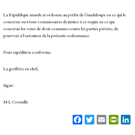
La République mande et ordonne au préfet de Guadeloupe en ce qui le
concerne ou à tous commissaires de justice à ce requis en ce qui
concerne les voies de droit commun contre les parties privées, de
pourvoir à l'exécution de la présente ordonnance.
Pour expédition conforme,
La greffière en chef,
Signé :
M-L Corneille
Fa
T
E
Pr
ce
wi
m
in