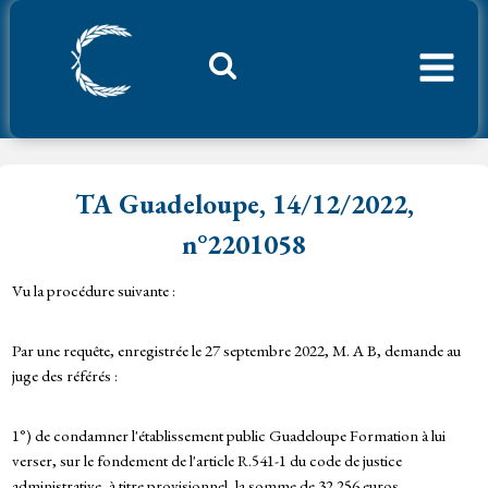
Aller
au
contenu
Considerant.fr
TA Guadeloupe, 14/12/2022,
n°2201058
Vu la procédure suivante :
Par une requête, enregistrée le 27 septembre 2022, M. A B, demande au
juge des référés :
1°) de condamner l'établissement public Guadeloupe Formation à lui
verser, sur le fondement de l'article R.541-1 du code de justice
administrative, à titre provisionnel, la somme de 32 256 euros