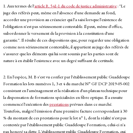
1. Aux termes de l'
article R. 541-1 du code de justice administrative
: "Le
juge des référés peut, même en l'absence d'une demande au fond,
accorder une provision au créancier qui l'a saisi lorsque l'existence de
l'obligation n'est pas sérieusement contestable. Il peut, même d'office,
subordonner le versement de la provision à la constitution d'une
garantie.". Il résulte de ces dispositions que, pour regarder une obligation
comme non sérieusement contestable, il appartient au juge des référés de
s'assurer que les éléments qui lui sont soumis par les parties sont de
nature à en établir l'existence avec un degré suffisant de certitude.
2. En l'espèce, M. B s'est vu confier par l'établissement public Guadeloupe
Formation les lots numéros 1, 3 et 4 du marché N° GF DCP 2019-05-002
consistant en l'aménagement et la réalisation d'un plateau technique pour
la dispensation de formations spécialisées en fibre optique. Il a ensuite
commencé l'exécution des
prestations
prévues dans ce marché.
Toutefois, malgré l'émission d'une première facture correspondant à 30
% du montant de ces prestations pour le lot n° 1, dont la réalité n'est pas
contestée par l'établissement public Guadeloupe Formation, celui-ci n'a
pas honoré sa dette. L'établissement public Guadeloupe Formation, qui