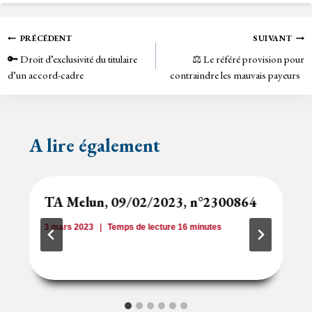
bo
tt
ail
tF
ok
er
rie
Navigation
PRÉCÉDENT
SUIVANT
n
🔑 Droit d’exclusivité du titulaire
⚖️ Le référé provision pour
de
dl
d’un accord-cadre
contraindre les mauvais payeurs
y
l’article
A lire également
TA Melun, 09/02/2023, n°2300864
3 mars 2023
Temps de lecture
16
minutes