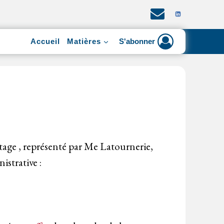
Accueil
Matières
S'abonner
tage , représenté par Me Latournerie,
istrative :