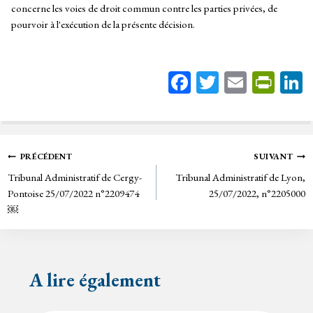
concerne les voies de droit commun contre les parties privées, de
pourvoir à l'exécution de la présente décision.
Fa
T
E
Pr
ce
wi
m
in
bo
tt
ail
tF
ok
er
rie
Navigation
PRÉCÉDENT
SUIVANT
n
Tribunal Administratif de Cergy-
Tribunal Administratif de Lyon,
de
dl
Pontoise 25/07/2022 n°2209474
25/07/2022, n°2205000
y
￼
l’article
A lire également