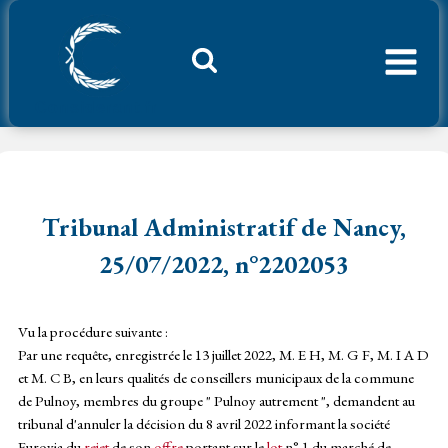
Aller
au
contenu
Considerant.fr
Tribunal Administratif de Nancy,
25/07/2022, n°2202053
Vu la procédure suivante :
Par une requête, enregistrée le 13 juillet 2022, M. E H, M. G F, M. I A D
et M. C B, en leurs qualités de conseillers municipaux de la commune
de Pulnoy, membres du groupe " Pulnoy autrement ", demandent au
tribunal d'annuler la décision du 8 avril 2022 informant la société
Eurovia du
rejet
de son
offre
portant sur le
lot
n° 1 du marché de