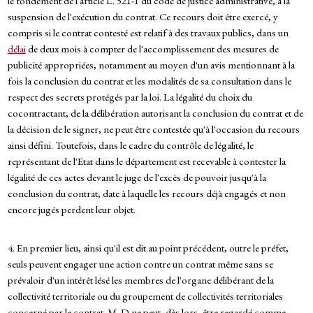
le fondement de l'article L. 521-1 du code de justice administrative, à la
suspension de l'exécution du contrat. Ce recours doit être exercé, y
compris si le contrat contesté est relatif à des travaux publics, dans un
délai
de deux mois à compter de l'accomplissement des mesures de
publicité appropriées, notamment au moyen d'un avis mentionnant à la
fois la conclusion du contrat et les modalités de sa consultation dans le
respect des secrets protégés par la loi. La légalité du choix du
cocontractant, de la délibération autorisant la conclusion du contrat et de
la décision de le signer, ne peut être contestée qu'à l'occasion du recours
ainsi défini. Toutefois, dans le cadre du contrôle de légalité, le
représentant de l'Etat dans le département est recevable à contester la
légalité de ces actes devant le juge de l'excès de pouvoir jusqu'à la
conclusion du contrat, date à laquelle les recours déjà engagés et non
encore jugés perdent leur objet.
4. En premier lieu, ainsi qu'il est dit au point précédent, outre le préfet,
seuls peuvent engager une action contre un contrat même sans se
prévaloir d'un intérêt lésé les membres de l'organe délibérant de la
collectivité territoriale ou du groupement de collectivités territoriales
concerné par le contrat. M. D ne peut, dès lors, être regardé comme