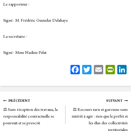
Le rapporteur :
Signé : M. Frédéric Gueudar Delahaye
La secrétaire :
Signé : Mme Nadine Pelat
Fa
T
E
Pr
ce
wi
m
in
bo
tt
ail
tF
ok
er
rie
Navigation
PRÉCÉDENT
SUIVANT
n
⚖️ Sans réception des travaux, la
⚖️ Recours tarn et garonne sans
de
dl
responsabilité contractuelle se
intérêt à agir : rien que le préfet et
y
poursuit et se prescrit
les élus des collectivités
l’article
territoriales