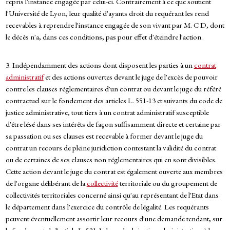
repris l'instance engagée par celui-ci. Contrairement à ce que soutient
l'Université de Lyon, leur qualité d'ayants droit du requérant les rend
recevables à reprendre l'instance engagée de son vivant par M. C D, dont
le décès n'a, dans ces conditions, pas pour effet d'éteindre l'action.
3. Indépendamment des actions dont disposent les parties à un
contrat
administratif
et des actions ouvertes devant le juge de l'excès de pouvoir
contre les clauses réglementaires d'un contrat ou devant le juge du référé
contractuel sur le fondement des articles L. 551-13 et suivants du code de
justice administrative, tout tiers à un contrat administratif susceptible
d'être lésé dans ses intérêts de façon suffisamment directe et certaine par
sa passation ou ses clauses est recevable à former devant le juge du
contrat un recours de pleine juridiction contestant la validité du contrat
ou de certaines de ses clauses non réglementaires qui en sont divisibles.
Cette action devant le juge du contrat est également ouverte aux membres
de l'organe délibérant de la
collectivité
territoriale ou du groupement de
collectivités territoriales concerné ainsi qu'au représentant de l'Etat dans
le département dans l'exercice du contrôle de légalité. Les requérants
peuvent éventuellement assortir leur recours d'une demande tendant, sur