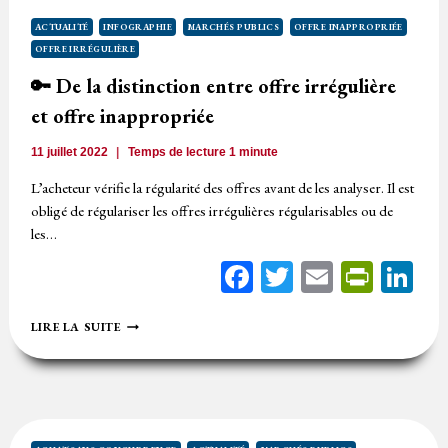
ACTUALITÉ
INFOGRAPHIE
MARCHÉS PUBLICS
OFFRE INAPPROPRIÉE
OFFRE IRRÉGULIÈRE
🔑 De la distinction entre offre irrégulière
et offre inappropriée
11 juillet 2022
Temps de lecture
1
minute
L’acheteur vérifie la régularité des offres avant de les analyser. Il est
obligé de régulariser les offres irrégulières régularisables ou de
les…
Facebook
Twitter
Email
Print
Li
🔑
LIRE LA SUITE
DE
LA
DISTINCTION
ENTRE
OFFRE
IRRÉGULIÈRE