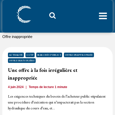
Aller
au
contenu
Considerant.fr
Offre inappropriée
ACTUALITÉ
CCTP
MARCHÉS PUBLICS
OFFRE INAPPROPRIÉE
OFFRE IRRÉGULIÈRE
Une offre à la fois irrégulière et
inappropriée
4 juin 2024
Temps de lecture
1
minute
Les exigences techniques du besoin de l’acheteur public stipulaient
une procédure d’exécution qui n’impacterait pas la section
hydraulique du cours d’eau, et…