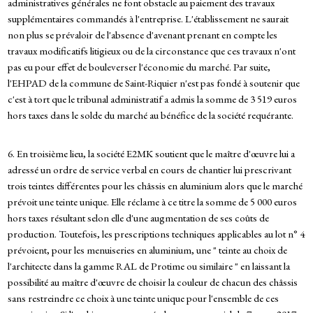
administratives générales ne font obstacle au paiement des travaux
supplémentaires commandés à l'entreprise. L'établissement ne saurait
non plus se prévaloir de l'absence d'avenant prenant en compte les
travaux modificatifs litigieux ou de la circonstance que ces travaux n'ont
pas eu pour effet de bouleverser l'économie du marché. Par suite,
l'EHPAD de la commune de Saint-Riquier n'est pas fondé à soutenir que
c'est à tort que le tribunal administratif a admis la somme de 3 519 euros
hors taxes dans le solde du marché au bénéfice de la société requérante.
6. En troisième lieu, la société E2MK soutient que le maître d'œuvre lui a
adressé un ordre de service verbal en cours de chantier lui prescrivant
trois teintes différentes pour les châssis en aluminium alors que le marché
prévoit une teinte unique. Elle réclame à ce titre la somme de 5 000 euros
hors taxes résultant selon elle d'une augmentation de ses coûts de
production. Toutefois, les prescriptions techniques applicables au lot n° 4
prévoient, pour les menuiseries en aluminium, une " teinte au choix de
l'architecte dans la gamme RAL de Protime ou similaire " en laissant la
possibilité au maître d'œuvre de choisir la couleur de chacun des châssis
sans restreindre ce choix à une teinte unique pour l'ensemble de ces