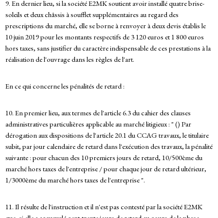
9. En dernier lieu, si la société E2MK soutient avoir installé quatre brise-
soleils et deux châssis à soufflet supplémentaires au regard des
prescriptions du marché, elle se borne à renvoyer à deux devis établis le
10 juin 2019 pour les montants respectifs de 3 120 euros et 1 800 euros
hors taxes, sans justifier du caractère indispensable de ces prestations à la
réalisation de l'ouvrage dans les règles de l'art.
En ce qui concerne les pénalités de retard :
10. En premier lieu, aux termes de l'article 6.3 du cahier des clauses
administratives particulières applicable au marché litigieux : " () Par
dérogation aux dispositions de l'article 20.1 du CCAG travaux, le titulaire
subit, par jour calendaire de retard dans l'exécution des travaux, la pénalité
suivante : pour chacun des 10 premiers jours de retard, 10/500ème du
marché hors taxes de l'entreprise / pour chaque jour de retard ultérieur,
1/3000ème du marché hors taxes de l'entreprise ".
11. Il résulte de l'instruction et il n'est pas contesté par la société E2MK
que, si elle a accumulé cent-trente jours de retard au cours de la phase