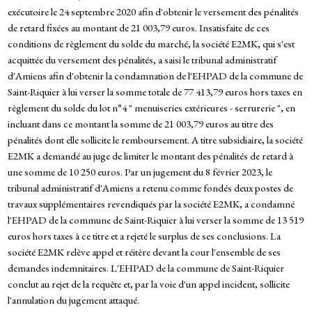
exécutoire le 24 septembre 2020 afin d'obtenir le versement des pénalités
de retard fixées au montant de 21 003,79 euros. Insatisfaite de ces
conditions de règlement du solde du marché, la société E2MK, qui s'est
acquittée du versement des pénalités, a saisi le tribunal administratif
d'Amiens afin d'obtenir la condamnation de l'EHPAD de la commune de
Saint-Riquier à lui verser la somme totale de 77 413,79 euros hors taxes en
règlement du solde du lot n°4 " menuiseries extérieures - serrurerie ", en
incluant dans ce montant la somme de 21 003,79 euros au titre des
pénalités dont elle sollicite le remboursement. A titre subsidiaire, la société
E2MK a demandé au juge de limiter le montant des pénalités de retard à
une somme de 10 250 euros. Par un jugement du 8 février 2023, le
tribunal administratif d'Amiens a retenu comme fondés deux postes de
travaux supplémentaires revendiqués par la société E2MK, a condamné
l'EHPAD de la commune de Saint-Riquier à lui verser la somme de 13 519
euros hors taxes à ce titre et a rejeté le surplus de ses conclusions. La
société E2MK relève appel et réitère devant la cour l'ensemble de ses
demandes indemnitaires. L'EHPAD de la commune de Saint-Riquier
conclut au rejet de la requête et, par la voie d'un appel incident, sollicite
l'annulation du jugement attaqué.