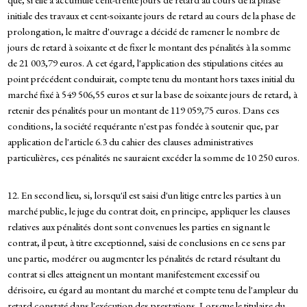
initiale des travaux et cent-soixante jours de retard au cours de la phase de
prolongation, le maître d'ouvrage a décidé de ramener le nombre de
jours de retard à soixante et de fixer le montant des pénalités à la somme
de 21 003,79 euros. A cet égard, l'application des stipulations citées au
point précédent conduirait, compte tenu du montant hors taxes initial du
marché fixé à 549 506,55 euros et sur la base de soixante jours de retard, à
retenir des pénalités pour un montant de 119 059,75 euros. Dans ces
conditions, la société requérante n'est pas fondée à soutenir que, par
application de l'article 6.3 du cahier des clauses administratives
particulières, ces pénalités ne sauraient excéder la somme de 10 250 euros.
12. En second lieu, si, lorsqu'il est saisi d'un litige entre les parties à un
marché public, le juge du contrat doit, en principe, appliquer les clauses
relatives aux pénalités dont sont convenues les parties en signant le
contrat, il peut, à titre exceptionnel, saisi de conclusions en ce sens par
une partie, modérer ou augmenter les pénalités de retard résultant du
contrat si elles atteignent un montant manifestement excessif ou
dérisoire, eu égard au montant du marché et compte tenu de l'ampleur du
retard constaté dans l'exécution des prestations. Lorsque le titulaire du