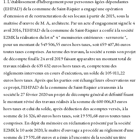
1. L'établissement d'hébergement pour personnes âgées dépendantes
(EHPAD) de la commune de Saint-Riquier a engagé une opération
d'extension et de restructuration de ses locaux à partir de 2015, sous la
maîtrise d'œuvre de M. A, architecte. Par un acte d'engagement signé le 4
avril 2016, l'EHPAD de la commune de Saint-Riquier a confié à la société
E2MK la réalisation du lot n° 4 " menuiseries extérieures - serrurerie ",
pour un montant de 549 506,55 euros hors taxes, soit 659 407,86 euros
toutes taxes comprises. Au terme des travaux, la société a remis son projet
de décompte final le 24 avril 2019 faisant apparaître un montant total de
travaux réalisés de 635 632 euros hors taxes et, compte tenu des
règlements intervenus en cours d'exécution, un solde de 105 011,22
euros hors taxes. Après que les parties ont échangé leurs observations sur
ce projet, l'EHPAD de la commune de Saint-Riquier a transmis à la
société le 27 février 2020 un projet de décompte général et définitif fixant
le montant révisé des travaux réalisés à la somme de 600 006,83 euros
hors taxes et celui du solde, après déduction des acomptes versés, à la
somme de 16 326,40 euros hors taxes, soit 19 591,68 euros toutes taxes
comprises. En dépit du mémoire en réclamation présenté par la société
E2MK le 10 août 2020, le maître d'ouvrage a procédé au règlement d'une
somme de 19 591,68 euros et a émis à l'encontre de la société un titre