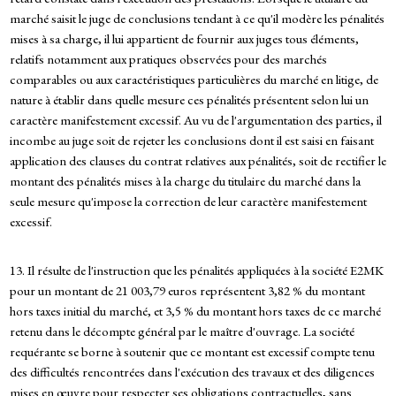
marché saisit le juge de conclusions tendant à ce qu'il modère les pénalités
mises à sa charge, il lui appartient de fournir aux juges tous éléments,
relatifs notamment aux pratiques observées pour des marchés
comparables ou aux caractéristiques particulières du marché en litige, de
nature à établir dans quelle mesure ces pénalités présentent selon lui un
caractère manifestement excessif. Au vu de l'argumentation des parties, il
incombe au juge soit de rejeter les conclusions dont il est saisi en faisant
application des clauses du contrat relatives aux pénalités, soit de rectifier le
montant des pénalités mises à la charge du titulaire du marché dans la
seule mesure qu'impose la correction de leur caractère manifestement
excessif.
13. Il résulte de l'instruction que les pénalités appliquées à la société E2MK
pour un montant de 21 003,79 euros représentent 3,82 % du montant
hors taxes initial du marché, et 3,5 % du montant hors taxes de ce marché
retenu dans le décompte général par le maître d'ouvrage. La société
requérante se borne à soutenir que ce montant est excessif compte tenu
des difficultés rencontrées dans l'exécution des travaux et des diligences
mises en œuvre pour respecter ses obligations contractuelles, sans