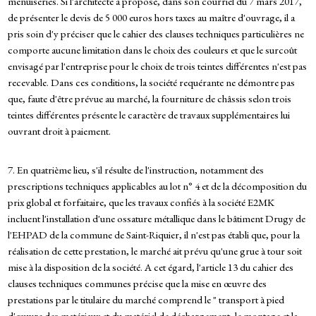
menuiseries. Si l'architecte a proposé, dans son courriel du 7 mars 2017,
de présenter le devis de 5 000 euros hors taxes au maître d'ouvrage, il a
pris soin d'y préciser que le cahier des clauses techniques particulières ne
comporte aucune limitation dans le choix des couleurs et que le surcoût
envisagé par l'entreprise pour le choix de trois teintes différentes n'est pas
recevable. Dans ces conditions, la société requérante ne démontre pas
que, faute d'être prévue au marché, la fourniture de châssis selon trois
teintes différentes présente le caractère de travaux supplémentaires lui
ouvrant droit à paiement.
7. En quatrième lieu, s'il résulte de l'instruction, notamment des
prescriptions techniques applicables au lot n° 4 et de la décomposition du
prix global et forfaitaire, que les travaux confiés à la société E2MK
incluent l'installation d'une ossature métallique dans le bâtiment Drugy de
l'EHPAD de la commune de Saint-Riquier, il n'est pas établi que, pour la
réalisation de cette prestation, le marché ait prévu qu'une grue à tour soit
mise à la disposition de la société. A cet égard, l'article 13 du cahier des
clauses techniques communes précise que la mise en œuvre des
prestations par le titulaire du marché comprend le " transport à pied
d'œuvre des matériaux et du matériel de déchargement, le montage et la