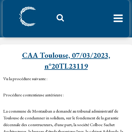
Aller
au
contenu
Considerant.fr
CAA Toulouse, 07/03/2023,
n°20TL23119
Vu la procédure suivante :
Procédure contentieuse antérieure :
La commune de Montauban a demandé au tribunal administratif de
Toulouse de condamner in solidum, sur le fondement de la garantie
décennale des constructeurs, d'une part, la société Colboc Sachet
Architectures, le bureau d'étude thermique Inex, le cabinet Addenda, la