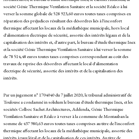
société Génie Thermique Ventilation Sanitaire et la société Réalco à lui
verser la somme globale de 528 923,60 euros toutes taxes comprises en
réparation des préjudices résultant des désordres liés à l'inconfort
thermique affectant les locaux de la médiathèque municipale, hors local
d'alimentation électrique de sécurité, assortie des intérêts légaux et de la
capitalisation des intérêts et, d'autre part, le bureau d'étude thermique Inex
et la société Génie Thermique Ventilation Sanitaire à lui verser la somme
de 78 514,48 euros toutes taxes comprises correspondant au coût des
travaux de reprise des désordres affectant le local d'alimentation
électrique de sécurité, assortie des intérêts et de la capitalisation des
intérêts.
Par un jugement n° 1704040 du 7 juillet 2020, le tribunal administratif de
Toulouse a condamné in solidum le bureau d'étude thermique Inex, et les
sociétés Colboc Sachet Architectures, Addenda, Génie Thermique
Ventilation Sanitaire et Réalco à verser à la commune de Montauban la
somme de 437 980,63 euros toutes taxes comprises au titre de l'inconfort
thermique affectant les locaux de la médiathèque municipale, assortie des
intérêts à taux légal et de la capitalisation de ces intérêts. Au titre de