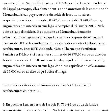
première, de 40 % pour la deuxième et de 5 % pour la dernière. Par la voie
de l'appel provoqué, elles demandent la condamnation de la commune de
Montauban à leur payer, au titre du solde de leurs honoraires,
respectivement les sommes de 10 842,70 euros et de 13 840,26 euros,
augmentées des intérêts au taux légal à compter du 5 janvier 2016. Par la
voie de l'appel incident, la commune de Montauban demande
réformation du jugement en ce qu'il a retenu sa responsabilité fautive à
hauteur de 10 % et la condamnation solidaire des sociétés Colboc Sachet
Architectures, Inex BET, Addenda, Génie Thermique Ventilation
Sanitaire et Réalco à lui verser les sommes de 46 878,30 euros au titre des
frais annexes et de 11 878 euros au titre du préjudice de jouissance subi,
augmentées des intérêts au taux légal et de leur capitalisation et la somme
de 15 000 euros au titre du préjudice d'image.
Sur la recevabilité des conclusions des sociétés Colboc Sachet
Architectures et Inex BET :
3. En premier lieu, en vertu de l'article R. 751-4-1 du code de justice
administrative, les sociétés Colboc Sachet Architectures et Inex BET, sont