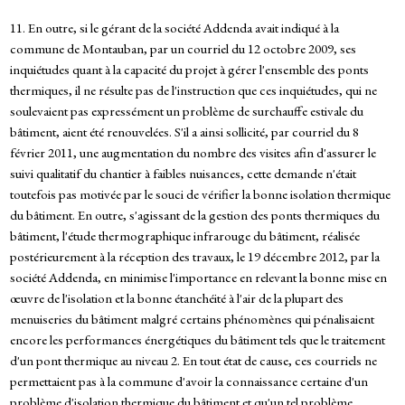
11. En outre, si le gérant de la société Addenda avait indiqué à la
commune de Montauban, par un courriel du 12 octobre 2009, ses
inquiétudes quant à la capacité du projet à gérer l'ensemble des ponts
thermiques, il ne résulte pas de l'instruction que ces inquiétudes, qui ne
soulevaient pas expressément un problème de surchauffe estivale du
bâtiment, aient été renouvelées. S'il a ainsi sollicité, par courriel du 8
février 2011, une augmentation du nombre des visites afin d'assurer le
suivi qualitatif du chantier à faibles nuisances, cette demande n'était
toutefois pas motivée par le souci de vérifier la bonne isolation thermique
du bâtiment. En outre, s'agissant de la gestion des ponts thermiques du
bâtiment, l'étude thermographique infrarouge du bâtiment, réalisée
postérieurement à la réception des travaux, le 19 décembre 2012, par la
société Addenda, en minimise l'importance en relevant la bonne mise en
œuvre de l'isolation et la bonne étanchéité à l'air de la plupart des
menuiseries du bâtiment malgré certains phénomènes qui pénalisaient
encore les performances énergétiques du bâtiment tels que le traitement
d'un pont thermique au niveau 2. En tout état de cause, ces courriels ne
permettaient pas à la commune d'avoir la connaissance certaine d'un
problème d'isolation thermique du bâtiment et qu'un tel problème