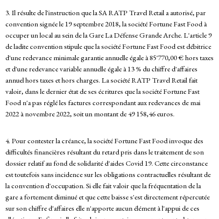
3. Il résulte de l'instruction que la SA RATP Travel Retail a autorisé, par
convention signée le 19 septembre 2018, la société Fortune Fast Food à
occuper un local au sein de la Gare La Défense Grande Arche. L'article 9
de ladite convention stipule que la société Fortune Fast Food est débitrice
d'une redevance minimale garantie annuelle égale à 85'770,00 € hors taxes
et d'une redevance variable annuelle égale à 13 % du chiffre d'affaires
annuel hors taxes et hors charges. La société RATP Travel Retail fait
valoir, dans le dernier état de ses écritures que la société Fortune Fast
Food n'a pas réglé les factures correspondant aux redevances de mai
2022 à novembre 2022, soit un montant de 49 158,46 euros.
4. Pour contester la créance, la société Fortune Fast Food invoque des
difficultés financières résultant du retard pris dans le traitement de son
dossier relatif au fond de solidarité d'aides Covid 19. Cette circonstance
est toutefois sans incidence sur les obligations contractuelles résultant de
la convention d'occupation. Si elle fait valoir que la fréquentation de la
gare a fortement diminué et que cette baisse s'est directement répercutée
sur son chiffre d'affaires elle n'apporte aucun élément à l'appui de ces