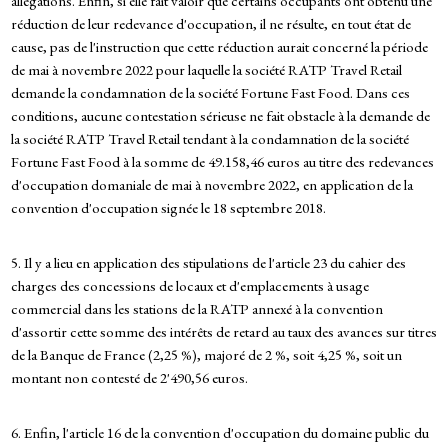
allégations. Enfin, si elle fait valoir que certains occupants ont obtenu une
réduction de leur redevance d'occupation, il ne résulte, en tout état de
cause, pas de l'instruction que cette réduction aurait concerné la période
de mai à novembre 2022 pour laquelle la société RATP Travel Retail
demande la condamnation de la société Fortune Fast Food. Dans ces
conditions, aucune contestation sérieuse ne fait obstacle à la demande de
la société RATP Travel Retail tendant à la condamnation de la société
Fortune Fast Food à la somme de 49.158,46 euros au titre des redevances
d'occupation domaniale de mai à novembre 2022, en application de la
convention d'occupation signée le 18 septembre 2018.
5. Il y a lieu en application des stipulations de l'article 23 du cahier des
charges des concessions de locaux et d'emplacements à usage
commercial dans les stations de la RATP annexé à la convention
d'assortir cette somme des intérêts de retard au taux des avances sur titres
de la Banque de France (2,25 %), majoré de 2 %, soit 4,25 %, soit un
montant non contesté de 2'490,56 euros.
6. Enfin, l'article 16 de la convention d'occupation du domaine public du