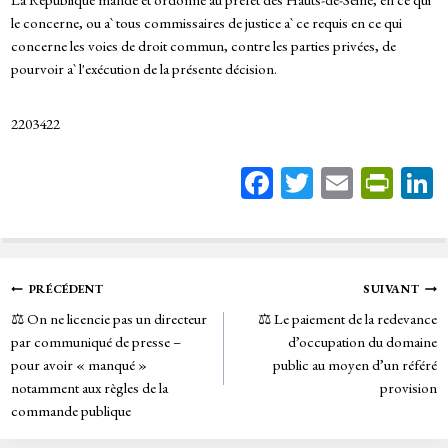
le concerne, ou a` tous commissaires de justice a` ce requis en ce qui
concerne les voies de droit commun, contre les parties privées, de
pourvoir a` l'exécution de la présente décision.
2203422
Fa
T
E
Pr
ce
wi
m
in
bo
tt
ail
tF
ok
er
rie
Navigation
PRÉCÉDENT
SUIVANT
n
⚖️ On ne licencie pas un directeur
⚖️ Le paiement de la redevance
de
dl
par communiqué de presse –
d’occupation du domaine
y
pour avoir « manqué »
public au moyen d’un référé
l’article
notamment aux règles de la
provision
commande publique