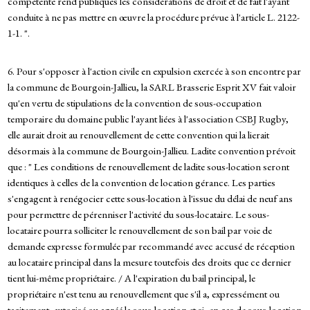
compétente rend publiques les considérations de droit et de fait l'ayant
conduite à ne pas mettre en œuvre la procédure prévue à l'article L. 2122-
1-1. ".
6. Pour s'opposer à l'action civile en expulsion exercée à son encontre par
la commune de Bourgoin-Jallieu, la SARL Brasserie Esprit XV fait valoir
qu'en vertu de stipulations de la convention de sous-occupation
temporaire du domaine public l'ayant liées à l'association CSBJ Rugby,
elle aurait droit au renouvellement de cette convention qui la lierait
désormais à la commune de Bourgoin-Jallieu. Ladite convention prévoit
que : " Les conditions de renouvellement de ladite sous-location seront
identiques à celles de la convention de location gérance. Les parties
s'engagent à renégocier cette sous-location à l'issue du délai de neuf ans
pour permettre de pérenniser l'activité du sous-locataire. Le sous-
locataire pourra solliciter le renouvellement de son bail par voie de
demande expresse formulée par recommandé avec accusé de réception
au locataire principal dans la mesure toutefois des droits que ce dernier
tient lui-même propriétaire. / A l'expiration du bail principal, le
propriétaire n'est tenu au renouvellement que s'il a, expressément ou
tacitement, autorisé ou agréé la sous-location et si, en cas de sous-location