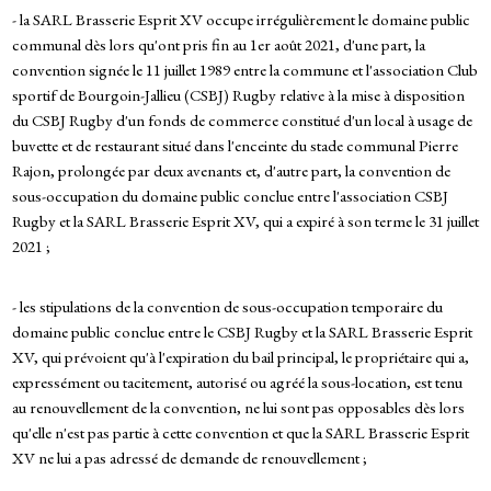
- la SARL Brasserie Esprit XV occupe irrégulièrement le domaine public
communal dès lors qu'ont pris fin au 1er août 2021, d'une part, la
convention signée le 11 juillet 1989 entre la commune et l'association Club
sportif de Bourgoin-Jallieu (CSBJ) Rugby relative à la mise à disposition
du CSBJ Rugby d'un fonds de commerce constitué d'un local à usage de
buvette et de restaurant situé dans l'enceinte du stade communal Pierre
Rajon, prolongée par deux avenants et, d'autre part, la convention de
sous-occupation du domaine public conclue entre l'association CSBJ
Rugby et la SARL Brasserie Esprit XV, qui a expiré à son terme le 31 juillet
2021 ;
- les stipulations de la convention de sous-occupation temporaire du
domaine public conclue entre le CSBJ Rugby et la SARL Brasserie Esprit
XV, qui prévoient qu'à l'expiration du bail principal, le propriétaire qui a,
expressément ou tacitement, autorisé ou agréé la sous-location, est tenu
au renouvellement de la convention, ne lui sont pas opposables dès lors
qu'elle n'est pas partie à cette convention et que la SARL Brasserie Esprit
XV ne lui a pas adressé de demande de renouvellement ;