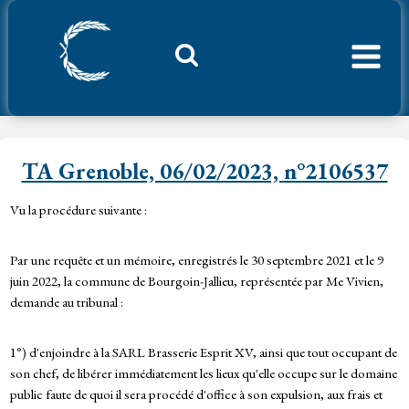
Aller
au
contenu
Considerant.fr
TA Grenoble, 06/02/2023, n°2106537
Vu la procédure suivante :
Par une requête et un mémoire, enregistrés le 30 septembre 2021 et le 9
juin 2022, la commune de Bourgoin-Jallieu, représentée par Me Vivien,
demande au tribunal :
1°) d'enjoindre à la SARL Brasserie Esprit XV, ainsi que tout occupant de
son chef, de libérer immédiatement les lieux qu'elle occupe sur le domaine
public faute de quoi il sera procédé d'office à son expulsion, aux frais et