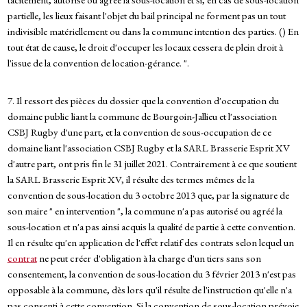
partielle, les lieux faisant l'objet du bail principal ne forment pas un tout
indivisible matériellement ou dans la commune intention des parties. () En
tout état de cause, le droit d'occuper les locaux cessera de plein droit à
l'issue de la convention de location-gérance. ".
7. Il ressort des pièces du dossier que la convention d'occupation du
domaine public liant la commune de Bourgoin-Jallieu et l'association
CSBJ Rugby d'une part, et la convention de sous-occupation de ce
domaine liant l'association CSBJ Rugby et la SARL Brasserie Esprit XV
d'autre part, ont pris fin le 31 juillet 2021. Contrairement à ce que soutient
la SARL Brasserie Esprit XV, il résulte des termes mêmes de la
convention de sous-location du 3 octobre 2013 que, par la signature de
son maire " en intervention ", la commune n'a pas autorisé ou agréé la
sous-location et n'a pas ainsi acquis la qualité de partie à cette convention.
Il en résulte qu'en application de l'effet relatif des contrats selon lequel un
contrat
ne peut créer d'obligation à la charge d'un tiers sans son
consentement, la convention de sous-location du 3 février 2013 n'est pas
opposable à la commune, dès lors qu'il résulte de l'instruction qu'elle n'a
pas consenti à cette convention. Si la convention de sous-location prévoie