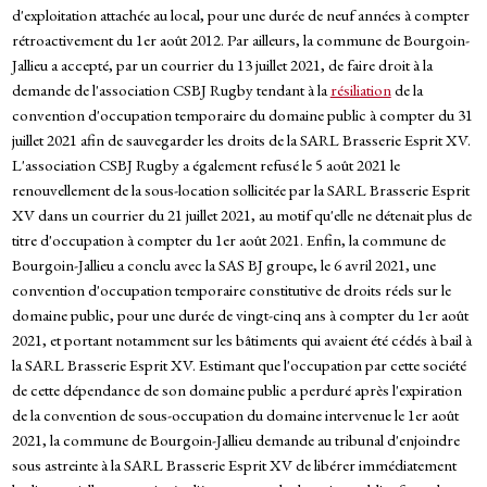
d'exploitation attachée au local, pour une durée de neuf années à compter
rétroactivement du 1er août 2012. Par ailleurs, la commune de Bourgoin-
Jallieu a accepté, par un courrier du 13 juillet 2021, de faire droit à la
demande de l'association CSBJ Rugby tendant à la
résiliation
de la
convention d'occupation temporaire du domaine public à compter du 31
juillet 2021 afin de sauvegarder les droits de la SARL Brasserie Esprit XV.
L'association CSBJ Rugby a également refusé le 5 août 2021 le
renouvellement de la sous-location sollicitée par la SARL Brasserie Esprit
XV dans un courrier du 21 juillet 2021, au motif qu'elle ne détenait plus de
titre d'occupation à compter du 1er août 2021. Enfin, la commune de
Bourgoin-Jallieu a conclu avec la SAS BJ groupe, le 6 avril 2021, une
convention d'occupation temporaire constitutive de droits réels sur le
domaine public, pour une durée de vingt-cinq ans à compter du 1er août
2021, et portant notamment sur les bâtiments qui avaient été cédés à bail à
la SARL Brasserie Esprit XV. Estimant que l'occupation par cette société
de cette dépendance de son domaine public a perduré après l'expiration
de la convention de sous-occupation du domaine intervenue le 1er août
2021, la commune de Bourgoin-Jallieu demande au tribunal d'enjoindre
sous astreinte à la SARL Brasserie Esprit XV de libérer immédiatement