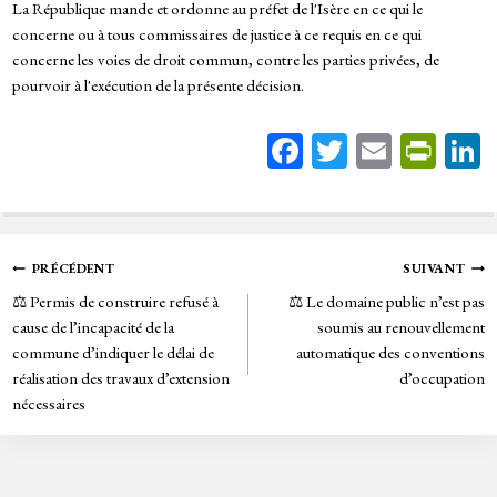
La République mande et ordonne au préfet de l'Isère en ce qui le
concerne ou à tous commissaires de justice à ce requis en ce qui
concerne les voies de droit commun, contre les parties privées, de
pourvoir à l'exécution de la présente décision.
Fa
T
E
Pr
ce
wi
m
in
bo
tt
ail
tF
ok
er
rie
Navigation
PRÉCÉDENT
SUIVANT
n
⚖️ Permis de construire refusé à
⚖️ Le domaine public n’est pas
de
dl
cause de l’incapacité de la
soumis au renouvellement
y
commune d’indiquer le délai de
automatique des conventions
l’article
réalisation des travaux d’extension
d’occupation
nécessaires