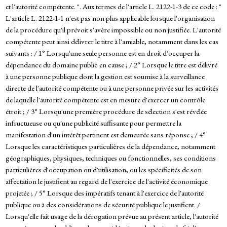
et l'autorité compétente. ". Aux termes de l'article L. 2122-1-3 de ce code : "
L'article L. 2122-1-1 n'est pas non plus applicable lorsque l'organisation
de la procédure qu'il prévoit s'avère impossible ou non justifiée. L'autorité
compétente peut ainsi délivrer le titre à l'amiable, notamment dans les cas
suivants : / 1° Lorsqu'une seule personne est en droit d'occuper la
dépendance du domaine public en cause ; / 2° Lorsque le titre est délivré
à une personne publique dont la gestion est soumise à la surveillance
directe de l'autorité compétente ou à une personne privée sur les activités
de laquelle l'autorité compétente est en mesure d'exercer un contrôle
étroit ; / 3° Lorsqu'une première procédure de sélection s'est révélée
infructueuse ou qu'une publicité suffisante pour permettre la
manifestation d'un intérêt pertinent est demeurée sans réponse ; / 4°
Lorsque les caractéristiques particulières de la dépendance, notamment
géographiques, physiques, techniques ou fonctionnelles, ses conditions
particulières d'occupation ou d'utilisation, ou les spécificités de son
affectation le justifient au regard de l'exercice de l'activité économique
projetée ; / 5° Lorsque des impératifs tenant à l'exercice de l'autorité
publique ou à des considérations de sécurité publique le justifient. /
Lorsqu'elle fait usage de la dérogation prévue au présent article, l'autorité