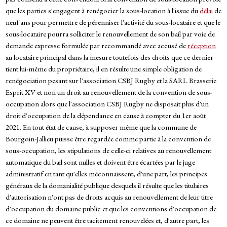
que les parties s'engagent à renégocier la sous-location à l'issue du
délai
de
neuf ans pour permettre de pérenniser l'activité du sous-locataire et que le
sous-locataire pourra solliciter le renouvellement de son bail par voie de
demande expresse formulée par recommandé avec accusé de
réception
au locataire principal dans la mesure toutefois des droits que ce dernier
tient lui-même du propriétaire, il en résulte une simple obligation de
renégociation pesant sur l'association CSBJ Rugby et la SARL Brasserie
Esprit XV et non un droit au renouvellement de la convention de sous-
occupation alors que l'association CSBJ Rugby ne disposait plus d'un
droit d'occupation de la dépendance en cause à compter du 1er août
2021. En tout état de cause, à supposer même que la commune de
Bourgoin-Jallieu puisse être regardée comme partie à la convention de
sous-occupation, les stipulations de celle-ci relatives au renouvellement
automatique du bail sont nulles et doivent être écartées par le juge
administratif en tant qu'elles méconnaissent, d'une part, les principes
généraux de la domanialité publique desquels il résulte que les titulaires
d'autorisation n'ont pas de droits acquis au renouvellement de leur titre
d'occupation du domaine public et que les conventions d'occupation de
ce domaine ne peuvent être tacitement renouvelées et, d'autre part, les