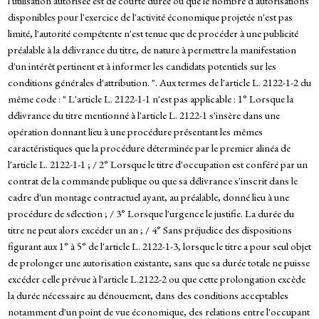
l'utilisation autorisée est de courte durée ou que le nombre d'autorisations
disponibles pour l'exercice de l'activité économique projetée n'est pas
limité, l'autorité compétente n'est tenue que de procéder à une publicité
préalable à la délivrance du titre, de nature à permettre la manifestation
d'un intérêt pertinent et à informer les candidats potentiels sur les
conditions générales d'attribution. ". Aux termes de l'article L. 2122-1-2 du
même code : " L'article L. 2122-1-1 n'est pas applicable : 1° Lorsque la
délivrance du titre mentionné à l'article L. 2122-1 s'insère dans une
opération donnant lieu à une procédure présentant les mêmes
caractéristiques que la procédure déterminée par le premier alinéa de
l'article L. 2122-1-1 ; / 2° Lorsque le titre d'occupation est conféré par un
contrat de la commande publique ou que sa délivrance s'inscrit dans le
cadre d'un montage contractuel ayant, au préalable, donné lieu à une
procédure de sélection ; / 3° Lorsque l'urgence le justifie. La durée du
titre ne peut alors excéder un an ; / 4° Sans préjudice des dispositions
figurant aux 1° à 5° de l'article L. 2122-1-3, lorsque le titre a pour seul objet
de prolonger une autorisation existante, sans que sa durée totale ne puisse
excéder celle prévue à l'article L.2122-2 ou que cette prolongation excède
la durée nécessaire au dénouement, dans des conditions acceptables
notamment d'un point de vue économique, des relations entre l'occupant