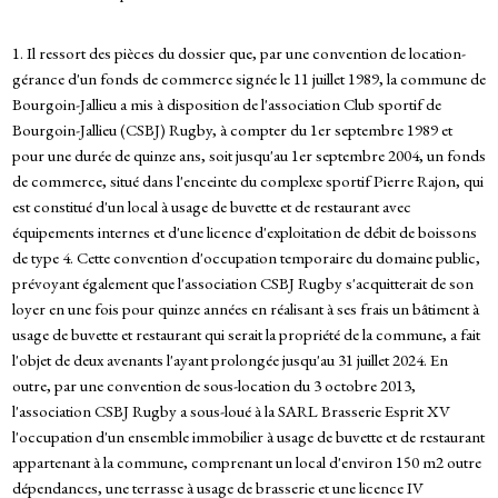
1. Il ressort des pièces du dossier que, par une convention de location-
gérance d'un fonds de commerce signée le 11 juillet 1989, la commune de
Bourgoin-Jallieu a mis à disposition de l'association Club sportif de
Bourgoin-Jallieu (CSBJ) Rugby, à compter du 1er septembre 1989 et
pour une durée de quinze ans, soit jusqu'au 1er septembre 2004, un fonds
de commerce, situé dans l'enceinte du complexe sportif Pierre Rajon, qui
est constitué d'un local à usage de buvette et de restaurant avec
équipements internes et d'une licence d'exploitation de débit de boissons
de type 4. Cette convention d'occupation temporaire du domaine public,
prévoyant également que l'association CSBJ Rugby s'acquitterait de son
loyer en une fois pour quinze années en réalisant à ses frais un bâtiment à
usage de buvette et restaurant qui serait la propriété de la commune, a fait
l'objet de deux avenants l'ayant prolongée jusqu'au 31 juillet 2024. En
outre, par une convention de sous-location du 3 octobre 2013,
l'association CSBJ Rugby a sous-loué à la SARL Brasserie Esprit XV
l'occupation d'un ensemble immobilier à usage de buvette et de restaurant
appartenant à la commune, comprenant un local d'environ 150 m2 outre
dépendances, une terrasse à usage de brasserie et une licence IV