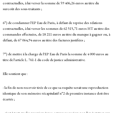
contractuelles, à lui verser la somme de 59 406,26 euros au titre du
surcoût des sous-traitants ;
6°) de condamner l'EP Eau de Paris, à défaut de reprise des relations
contractuelles, à lui verser les sommes de 62 515,71 euros HT au titre des
commandes effectuées, de 18 211 euros au titre du manque à gagner ou, à
défaut, de 67 064,94 euros au titre des factures justifiées ;
7°) de mettre à la charge de l'EP Eau de Paris la somme de 4 000 euros au
titre de l'article L. 761-1 du code de justice administrative.
Elle soutient que :
- la fin de non-recevoir tirée de ce que sa requête serait une reproduction
identique de son mémoire récapitulatif n°2 de première instance doit être
écartée ;
- c'est à tort que les premiers juges ont prononcé un non-lieu à statuer sur