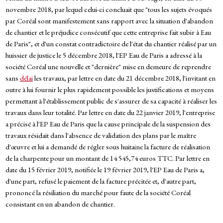
novembre 2018, par lequel celui-ci concluait que "tous les sujets évoqués
par Coréal sont manifestement sans rapport avec la situation d'abandon
de chantier et le préjudice consécutif que cette entreprise fait subir à Eau
de Paris", et d'un constat contradictoire de l'état du chantier réalisé par un
huissier de justice le 5 décembre 2018, l'EP Eau de Paris a adressé à la
société Coréal une nouvelle et "dernière" mise en demeure de reprendre
sans
délai
les travaux, par lettre en date du 21 décembre 2018, l'invitant en
outre à lui fournir le plus rapidement possible les justifications et moyens
permettant à l'établissement public de s'assurer de sa capacité à réaliser les
travaux dans leur totalité. Par lettre en date du 22 janvier 2019, l'entreprise
a précisé à l'EP Eau de Paris que la cause principale de la suspension des
travaux résidait dans l'absence de validation des plans par le maître
d'œuvre et lui a demandé de régler sous huitaine la facture de réalisation
de la charpente pour un montant de 14 545,74 euros TTC. Par lettre en
date du 15 février 2019, notifiée le 19 février 2019, l'EP Eau de Paris a,
d'une part, refusé le paiement de la facture précitée et, d'autre part,
prononcé la résiliation du marché pour faute de la société Coréal
consistant en un abandon de chantier.