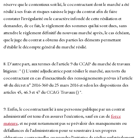
réserve que le contentieux soit lié, le cocontractant dont le marché a été
résilié à ses frais et risques saisisse le juge du contrat afin de faire
constater l'irrégularité ou le caractère infondé de cette résiliation et
demander, de ce fait, le règlement des sommes qui lui sont dues, sans
attendre le règlement définitif du nouveau marché après, le cas échéant,
que le juge du contrat a obtenu des parties les éléments permettant
d'établir le décompte général du marché résilié.
8. D'autre part, aux termes de l'article 9 du CCAP du marché de travaux
litigieux : " () L'entité adjudicatrice peut résilier le marché, aux torts du
cocontractant en cas d'inexactitude des renseignements prévus à l'article
48 du décret n° 2016-360 du 25 mars 2016 et selon les dispositions des
articles 45, 46.3 et 47 du CCAG Travaux () ".
9. Enfin, le cocontractant lié à une personne publique par un contrat
administratif est tenu d'en assurer l'exécution, sauf en cas de
force
majeure
, et ne peut notamment pas se prévaloir des manquements ou
défaillances de l'administration pour se soustraire à ses propres
obligations contractuelles ou prendre l'initiative de résilier unilatéralement