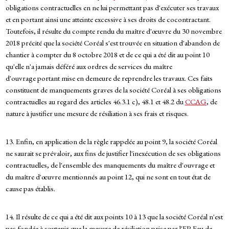
obligations contractuelles en ne lui permettant pas d'exécuter ses travaux
et en portant ainsi une atteinte excessive à ses droits de cocontractant.
Toutefois, il résulte du compte rendu du maître d'œuvre du 30 novembre
2018 précité que la société Coréal s'est trouvée en situation d'abandon de
chantier à compter du 8 octobre 2018 et de ce qui a été dit au point 10
qu'elle n'a jamais déféré aux ordres de services du maître
d'ouvrage portant mise en demeure de reprendre les travaux. Ces faits
constituent de manquements graves de la société Coréal à ses obligations
contractuelles au regard des articles 46.3.1 c), 48.1 et 48.2 du
CCAG
, de
nature à justifier une mesure de résiliation à ses frais et risques.
13. Enfin, en application de la règle rappelée au point 9, la société Coréal
ne saurait se prévaloir, aux fins de justifier l'inexécution de ses obligations
contractuelles, de l'ensemble des manquements du maître d'ouvrage et
du maître d'œuvre mentionnés au point 12, qui ne sont en tout état de
cause pas établis.
14. Il résulte de ce qui a été dit aux points 10 à 13 que la société Coréal n'est
pas fondée à soutenir que la mesure de résiliation prise par l'EP Eau de