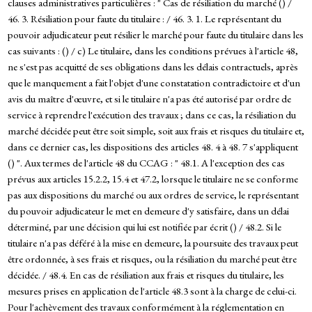
clauses administratives particulières : " Cas de résiliation du marché () /
46. 3. Résiliation pour faute du titulaire : / 46. 3. 1. Le représentant du
pouvoir adjudicateur peut résilier le marché pour faute du titulaire dans les
cas suivants : () / c) Le titulaire, dans les conditions prévues à l'article 48,
ne s'est pas acquitté de ses obligations dans les délais contractuels, après
que le manquement a fait l'objet d'une constatation contradictoire et d'un
avis du maître d'œuvre, et si le titulaire n'a pas été autorisé par ordre de
service à reprendre l'exécution des travaux ; dans ce cas, la résiliation du
marché décidée peut être soit simple, soit aux frais et risques du titulaire et,
dans ce dernier cas, les dispositions des articles 48. 4 à 48. 7 s'appliquent
() ". Aux termes de l'article 48 du CCAG : " 48.1. A l'exception des cas
prévus aux articles 15.2.2, 15.4 et 47.2, lorsque le titulaire ne se conforme
pas aux dispositions du marché ou aux ordres de service, le représentant
du pouvoir adjudicateur le met en demeure d'y satisfaire, dans un délai
déterminé, par une décision qui lui est notifiée par écrit () / 48.2. Si le
titulaire n'a pas déféré à la mise en demeure, la poursuite des travaux peut
être ordonnée, à ses frais et risques, ou la résiliation du marché peut être
décidée. / 48.4. En cas de résiliation aux frais et risques du titulaire, les
mesures prises en application de l'article 48.3 sont à la charge de celui-ci.
Pour l'achèvement des travaux conformément à la réglementation en