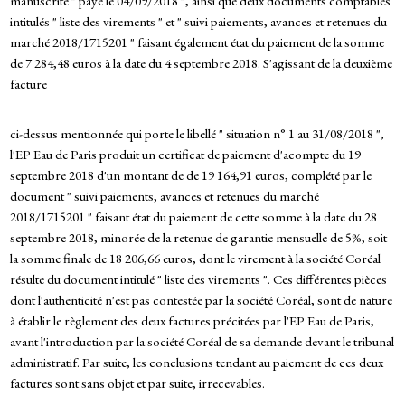
manuscrite " payé le 04/09/2018 ", ainsi que deux documents comptables
intitulés " liste des virements " et " suivi paiements, avances et retenues du
marché 2018/1715201 " faisant également état du paiement de la somme
de 7 284,48 euros à la date du 4 septembre 2018. S'agissant de la deuxième
facture
ci-dessus mentionnée qui porte le libellé " situation n° 1 au 31/08/2018 ",
l'EP Eau de Paris produit un certificat de paiement d'acompte du 19
septembre 2018 d'un montant de de 19 164,91 euros, complété par le
document " suivi paiements, avances et retenues du marché
2018/1715201 " faisant état du paiement de cette somme à la date du 28
septembre 2018, minorée de la retenue de garantie mensuelle de 5%, soit
la somme finale de 18 206,66 euros, dont le virement à la société Coréal
résulte du document intitulé " liste des virements ". Ces différentes pièces
dont l'authenticité n'est pas contestée par la société Coréal, sont de nature
à établir le règlement des deux factures précitées par l'EP Eau de Paris,
avant l'introduction par la société Coréal de sa demande devant le tribunal
administratif. Par suite, les conclusions tendant au paiement de ces deux
factures sont sans objet et par suite, irrecevables.