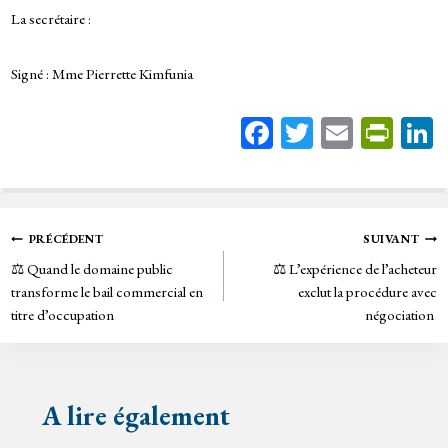
La secrétaire :
Signé : Mme Pierrette Kimfunia
Fa
T
E
Pr
ce
wi
m
in
bo
tt
ail
tF
ok
er
rie
Navigation
PRÉCÉDENT
SUIVANT
n
⚖️ Quand le domaine public
⚖️ L’expérience de l’acheteur
de
dl
transforme le bail commercial en
exclut la procédure avec
y
titre d’occupation
négociation
l’article
A lire également