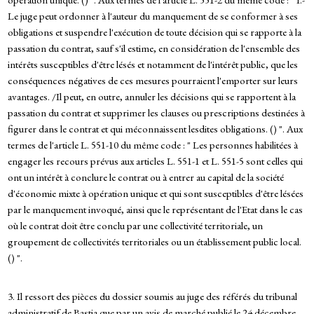
Le juge peut ordonner à l'auteur du manquement de se conformer à ses
obligations et suspendre l'exécution de toute décision qui se rapporte à la
passation du contrat, sauf s'il estime, en considération de l'ensemble des
intérêts susceptibles d'être lésés et notamment de l'intérêt public, que les
conséquences négatives de ces mesures pourraient l'emporter sur leurs
avantages. /Il peut, en outre, annuler les décisions qui se rapportent à la
passation du contrat et supprimer les clauses ou prescriptions destinées à
figurer dans le contrat et qui méconnaissent lesdites obligations. () ". Aux
termes de l'article L. 551-10 du même code : " Les personnes habilitées à
engager les recours prévus aux articles L. 551-1 et L. 551-5 sont celles qui
ont un intérêt à conclure le contrat ou à entrer au capital de la société
d'économie mixte à opération unique et qui sont susceptibles d'être lésées
par le manquement invoqué, ainsi que le représentant de l'Etat dans le cas
où le contrat doit être conclu par une collectivité territoriale, un
groupement de collectivités territoriales ou un établissement public local.
() ".
3. Il ressort des pièces du dossier soumis au juge des référés du tribunal
administratif de Bastia que par un avis de marché publié le 24 décembre