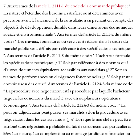
7. Aux termes de l
'article L. 2111-1 du code de la commande publique
: "
La nature et l'étendue des besoins à satisfaire sont déterminées avec
précision avant le lancement de la consultation en prenant en compte des
objectifs de développement durable dans leurs dimensions économique,
sociale et environnementale ". Aux termes de l'article L. 2111-2 du même
code : " Les travaux, fournitures ou services à réaliser dans le cadre du
marché public sont définis par référence à des spécifications techniques
". Aux termes de l'article R. 2111-8 du même code: " L'acheteur formule
les spécifications techniques :/ 1° Soit par référence à des normes ou à
d'autres documents équivalents accessibles aux candidats ;/ 2° Soit en
termes de performances ou d'exigences fonctionnelles ;/ 3° Soit par une
combinaison des deux ". Aux termes de l'article L. 2124-3 du même code:
" La procédure avec négociation est la procédure par laquelle l'acheteur
négocie les conditions du marché avec un ou plusieurs opérateurs
économiques ". Aux termes de l'article R. 2124-3 du même code, " Le
pouvoir adjudicateur peut passer ses marchés selon la procédure avec
négociation dans les cas suivants :/ () 4° Lorsque le marché ne peut être
attribué sans négociation préalable du fait de circonstances particulières
liées à sa nature, à sa complexité ou au montage juridique et financier ou