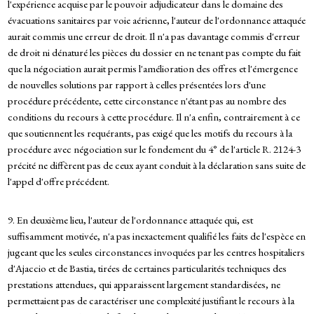
l'expérience acquise par le pouvoir adjudicateur dans le domaine des
évacuations sanitaires par voie aérienne, l'auteur de l'ordonnance attaquée
aurait commis une erreur de droit. Il n'a pas davantage commis d'erreur
de droit ni dénaturé les pièces du dossier en ne tenant pas compte du fait
que la négociation aurait permis l'amélioration des offres et l'émergence
de nouvelles solutions par rapport à celles présentées lors d'une
procédure précédente, cette circonstance n'étant pas au nombre des
conditions du recours à cette procédure. Il n'a enfin, contrairement à ce
que soutiennent les requérants, pas exigé que les motifs du recours à la
procédure avec négociation sur le fondement du 4° de l'article R. 2124-3
précité ne diffèrent pas de ceux ayant conduit à la déclaration sans suite de
l'appel d'offre précédent.
9. En deuxième lieu, l'auteur de l'ordonnance attaquée qui, est
suffisamment motivée, n'a pas inexactement qualifié les faits de l'espèce en
jugeant que les seules circonstances invoquées par les centres hospitaliers
d'Ajaccio et de Bastia, tirées de certaines particularités techniques des
prestations attendues, qui apparaissent largement standardisées, ne
permettaient pas de caractériser une complexité justifiant le recours à la