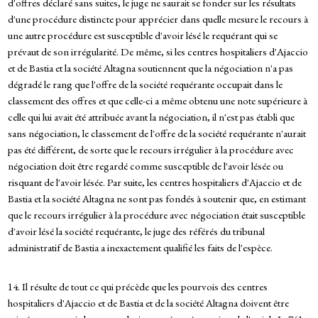
d'offres déclaré sans suites, le juge ne saurait se fonder sur les résultats
d'une procédure distincte pour apprécier dans quelle mesure le recours à
une autre procédure est susceptible d'avoir lésé le requérant qui se
prévaut de son irrégularité. De même, si les centres hospitaliers d'Ajaccio
et de Bastia et la société Altagna soutiennent que la négociation n'a pas
dégradé le rang que l'offre de la société requérante occupait dans le
classement des offres et que celle-ci a même obtenu une note supérieure à
celle qui lui avait été attribuée avant la négociation, il n'est pas établi que
sans négociation, le classement de l'offre de la société requérante n'aurait
pas été différent, de sorte que le recours irrégulier à la procédure avec
négociation doit être regardé comme susceptible de l'avoir lésée ou
risquant de l'avoir lésée. Par suite, les centres hospitaliers d'Ajaccio et de
Bastia et la société Altagna ne sont pas fondés à soutenir que, en estimant
que le recours irrégulier à la procédure avec négociation était susceptible
d'avoir lésé la société requérante, le juge des référés du tribunal
administratif de Bastia a inexactement qualifié les faits de l'espèce.
14. Il résulte de tout ce qui précède que les pourvois des centres
hospitaliers d'Ajaccio et de Bastia et de la société Altagna doivent être