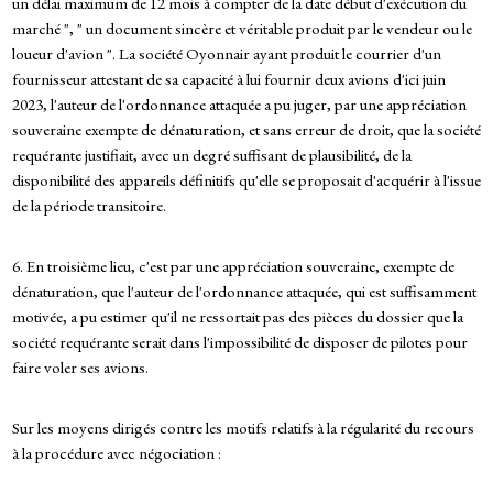
un délai maximum de 12 mois à compter de la date début d'exécution du
marché ", " un document sincère et véritable produit par le vendeur ou le
loueur d'avion ". La société Oyonnair ayant produit le courrier d'un
fournisseur attestant de sa capacité à lui fournir deux avions d'ici juin
2023, l'auteur de l'ordonnance attaquée a pu juger, par une appréciation
souveraine exempte de dénaturation, et sans erreur de droit, que la société
requérante justifiait, avec un degré suffisant de plausibilité, de la
disponibilité des appareils définitifs qu'elle se proposait d'acquérir à l'issue
de la période transitoire.
6. En troisième lieu, c'est par une appréciation souveraine, exempte de
dénaturation, que l'auteur de l'ordonnance attaquée, qui est suffisamment
motivée, a pu estimer qu'il ne ressortait pas des pièces du dossier que la
société requérante serait dans l'impossibilité de disposer de pilotes pour
faire voler ses avions.
Sur les moyens dirigés contre les motifs relatifs à la régularité du recours
à la procédure avec négociation :