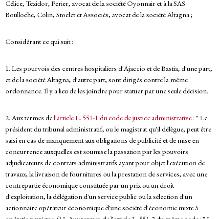
Célice, Texidor, Perier, avocat de la société Oyonnair et à la SAS
Boulloche, Colin, Stoclet et Associés, avocat de la société Altagna ;
Considérant ce qui suit :
1. Les pourvois des centres hospitaliers d'Ajaccio et de Bastia, d'une part,
et de la société Altagna, d'autre part, sont dirigés contre la même
ordonnance. Il y a lieu de les joindre pour statuer par une seule décision.
2. Aux termes de
l'article L. 551-1 du code de justice administrative
: " Le
président du tribunal administratif, ou le magistrat qu'il délègue, peut être
saisi en cas de manquement aux obligations de publicité et de mise en
concurrence auxquelles est soumise la passation par les pouvoirs
adjudicateurs de contrats administratifs ayant pour objet l'exécution de
travaux, la livraison de fournitures ou la prestation de services, avec une
contrepartie économique constituée par un prix ou un droit
d'exploitation, la délégation d'un service public ou la sélection d'un
actionnaire opérateur économique d'une société d'économie mixte à
opération unique. () ". Aux termes de l'article L. 551-2 du même code : " I.-