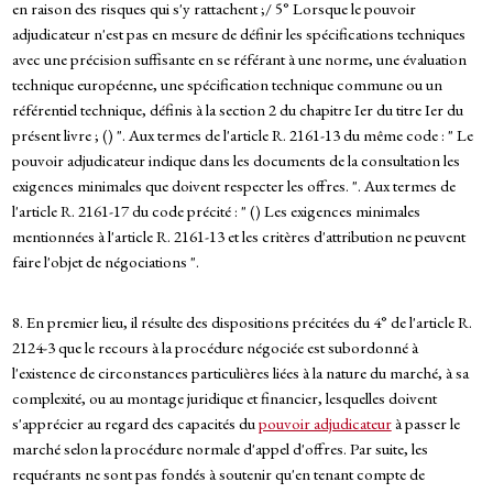
en raison des risques qui s'y rattachent ;/ 5° Lorsque le pouvoir
adjudicateur n'est pas en mesure de définir les spécifications techniques
avec une précision suffisante en se référant à une norme, une évaluation
technique européenne, une spécification technique commune ou un
référentiel technique, définis à la section 2 du chapitre Ier du titre Ier du
présent livre ; () ". Aux termes de l'article R. 2161-13 du même code : " Le
pouvoir adjudicateur indique dans les documents de la consultation les
exigences minimales que doivent respecter les offres. ". Aux termes de
l'article R. 2161-17 du code précité : " () Les exigences minimales
mentionnées à l'article R. 2161-13 et les critères d'attribution ne peuvent
faire l'objet de négociations ".
8. En premier lieu, il résulte des dispositions précitées du 4° de l'article R.
2124-3 que le recours à la procédure négociée est subordonné à
l'existence de circonstances particulières liées à la nature du marché, à sa
complexité, ou au montage juridique et financier, lesquelles doivent
s'apprécier au regard des capacités du
pouvoir adjudicateur
à passer le
marché selon la procédure normale d'appel d'offres. Par suite, les
requérants ne sont pas fondés à soutenir qu'en tenant compte de