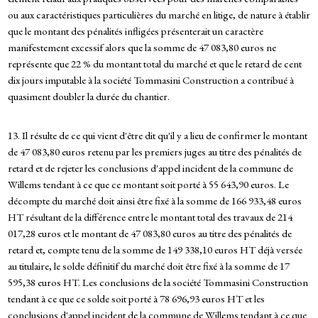
ou aux caractéristiques particulières du marché en litige, de nature à établir
que le montant des pénalités infligées présenterait un caractère
manifestement excessif alors que la somme de 47 083,80 euros ne
représente que 22 % du montant total du marché et que le retard de cent
dix jours imputable à la société Tommasini Construction a contribué à
quasiment doubler la durée du chantier.
13. Il résulte de ce qui vient d'être dit qu'il y a lieu de confirmer le montant
de 47 083,80 euros retenu par les premiers juges au titre des pénalités de
retard et de rejeter les conclusions d'appel incident de la commune de
Willems tendant à ce que ce montant soit porté à 55 643,90 euros. Le
décompte du marché doit ainsi être fixé à la somme de 166 933,48 euros
HT résultant de la différence entre le montant total des travaux de 214
017,28 euros et le montant de 47 083,80 euros au titre des pénalités de
retard et, compte tenu de la somme de 149 338,10 euros HT déjà versée
au titulaire, le solde définitif du marché doit être fixé à la somme de 17
595,38 euros HT. Les conclusions de la société Tommasini Construction
tendant à ce que ce solde soit porté à 78 696,93 euros HT et les
conclusions d'appel incident de la commune de Willems tendant à ce que