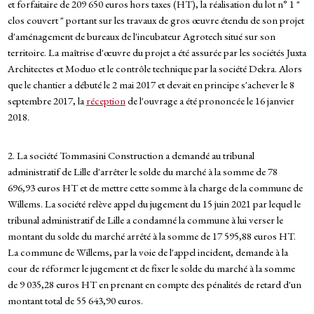
et forfaitaire de 209 650 euros hors taxes (HT), la réalisation du lot n° 1 "
clos couvert " portant sur les travaux de gros œuvre étendu de son projet
d'aménagement de bureaux de l'incubateur Agrotech situé sur son
territoire. La maîtrise d'œuvre du projet a été assurée par les sociétés Juxta
Architectes et Moduo et le contrôle technique par la société Dekra. Alors
que le chantier a débuté le 2 mai 2017 et devait en principe s'achever le 8
septembre 2017, la
réception
de l'ouvrage a été prononcée le 16 janvier
2018.
2. La société Tommasini Construction a demandé au tribunal
administratif de Lille d'arrêter le solde du marché à la somme de 78
696,93 euros HT et de mettre cette somme à la charge de la commune de
Willems. La société relève appel du jugement du 15 juin 2021 par lequel le
tribunal administratif de Lille a condamné la commune à lui verser le
montant du solde du marché arrêté à la somme de 17 595,88 euros HT.
La commune de Willems, par la voie de l'appel incident, demande à la
cour de réformer le jugement et de fixer le solde du marché à la somme
de 9 035,28 euros HT en prenant en compte des pénalités de retard d'un
montant total de 55 643,90 euros.