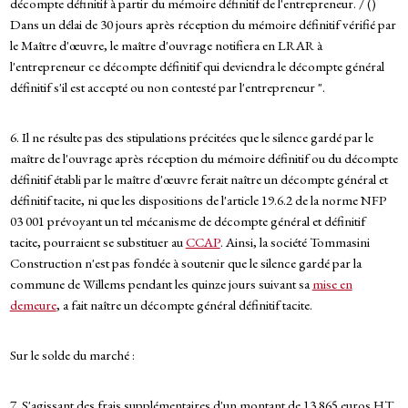
décompte définitif à partir du mémoire définitif de l'entrepreneur. / ()
Dans un délai de 30 jours après réception du mémoire définitif vérifié par
le Maître d'œuvre, le maître d'ouvrage notifiera en LRAR à
l'entrepreneur ce décompte définitif qui deviendra le décompte général
définitif s'il est accepté ou non contesté par l'entrepreneur ".
6. Il ne résulte pas des stipulations précitées que le silence gardé par le
maître de l'ouvrage après réception du mémoire définitif ou du décompte
définitif établi par le maître d'œuvre ferait naître un décompte général et
définitif tacite, ni que les dispositions de l'article 19.6.2 de la norme NFP
03 001 prévoyant un tel mécanisme de décompte général et définitif
tacite, pourraient se substituer au
CCAP
. Ainsi, la société Tommasini
Construction n'est pas fondée à soutenir que le silence gardé par la
commune de Willems pendant les quinze jours suivant sa
mise en
demeure
, a fait naître un décompte général définitif tacite.
Sur le solde du marché :
7. S'agissant des frais supplémentaires d'un montant de 13 865 euros HT