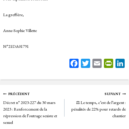
La greffière,
Anne-Sophie Villette
N°21DA01791
Fa
T
E
Pr
ce
wi
m
in
bo
tt
ail
tF
ok
er
rie
Navigation
PRÉCÉDENT
SUIVANT
n
Décret n° 2023-227 du 30 mars
⚖️ Le temps, c’est de l’argent :
de
dl
2023 : Renforcement de la
pénalités de 22% pour retards de
y
répression de l’outrage sexiste et
chantier
l’article
sexuel