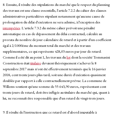
8. Ensuite, il résulte des stipulations du marché que le respect du planning
des travaux est une clause essentielle, l'article 7.2.2 du cahier des clauses
administratives particulières stipulant notamment qu'aucune cause de
prolongation du délai d'exécution ne sera admise, à l'exception des
intempéries
. L'article 7.3.2 du même cahier prévoit une pénalité
automatique en cas de dépassement du délai contractuel, calculée au
prorata du nombre de jour calendaire de retard et à partir d'un coefficient
égal à 2/1000ème du montant total du marché et des travaux
supplémentaires, ce qui représente 428,03 euros par jour de retard.
Comme il a été dit au point 1, les travaux du
lot
dont la société Tommasini
Construction était
titulaire
devaient théoriquement s'achever le 8
septembre 2017 mais n'ont été effectivement terminés que le 16 janvier
2018, cent trente jours plus tard, soit une durée d'exécution quasiment
doublée par rapport à celle contractuellement prévue. La commune de
Willems soutient qu'une somme de 55 643,90 euros, représentant cent
trente jours de retard, doit être infligée au titulaire du marché qui, quant à
lui, ne reconnaît être responsable que d'un retard de vingt-trois jours.
9. Il résulte de l'instruction que ce retard est d'abord imputable à