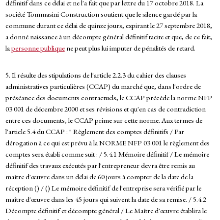
définitif dans ce délai et ne l'a fait que par lettre du 17 octobre 2018. La
société Tommasini Construction soutient que le silence gardé par la
commune durant ce délai de quinze jours, expirant le 27 septembre 2018,
a donné naissance à un décompte général définitif tacite et que, de ce fait,
la
personne publique
ne peut plus lui imputer de pénalités de retard.
5. Il résulte des stipulations de l'article 2.2.3 du cahier des clauses
administratives particulières (CCAP) du marché que, dans l'ordre de
préséance des documents contractuels, le CCAP précède la norme NFP
03 001 de décembre 2000 et ses révisions et qu'en cas de contradiction
entre ces documents, le CCAP prime sur cette norme. Aux termes de
l'article 5.4 du CCAP : " Règlement des comptes définitifs / Par
dérogation à ce qui est prévu à la NORME NFP 03 001 le règlement des
comptes sera établi comme suit : / 5.4.1 Mémoire définitif / Le mémoire
définitif des travaux exécutés par l'entrepreneur devra être remis au
maître d'œuvre dans un délai de 60 jours à compter de la date de la
réception () / () Le mémoire définitif de l'entreprise sera vérifié par le
maître d'œuvre dans les 45 jours qui suivent la date de sa remise. / 5.4.2
Décompte définitif et décompte général / Le Maître d'œuvre établira le